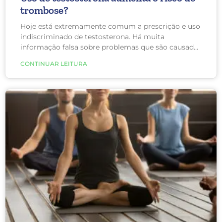
trombose?
Hoje está extremamente comum a prescrição e uso
indiscriminado de testosterona. Há muita
informação falsa sobre problemas que são causados
decorrentes de baixa testosterona e que a mesma
CONTINUAR LEITURA
precisa ser reposta com riscos mínimos para a
saúde. Contudo, um recente estudo realizado com
mais de 39 mil homens evidenciou o risco de
trombose em usuários de testosterona!