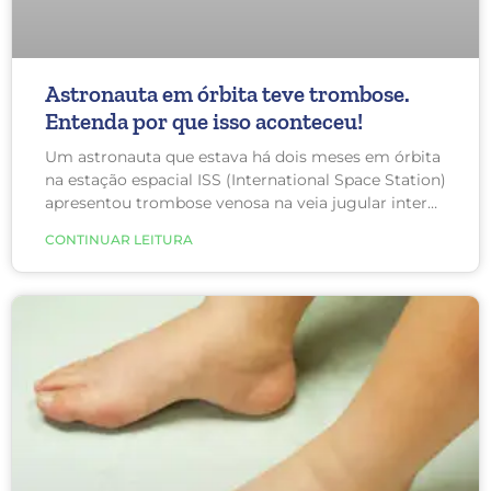
Astronauta em órbita teve trombose.
Entenda por que isso aconteceu!
Um astronauta que estava há dois meses em órbita
na estação espacial ISS (International Space Station)
apresentou trombose venosa na veia jugular interna
esquerda. A trombose venosa profunda é um
CONTINUAR LEITURA
coágulo de sangue que se forma em veias
profundas do corpo, sendo a maioria na perna e no
quadril, mas podendo ocorrer em outras partes do
corpo. O grande perigo é os trombos se descolarem
da parede da veia e seguirem a corrente sanguínea,
chegando até os pulmões, situação chamada de
embolia pulmonar.