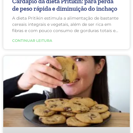
Cardápio da dieta Pritikin: para perda
de peso rápida e diminuição do inchaço
A dieta Pritikin estimula a alimentação de bastante
cereais integrais e vegetais, além de ser rica em
fibras e com pouco consumo de gorduras totais e
saturadas. Ela favorece a frequência de alimentação,
CONTINUAR LEITURA
o que impede o instinto do organismo em querer
gordura e mantém permanente a queima de
gordura corporal, o que, com o tempo, muda o seu
paladar. Além disso, ela é muito boa para perda de
peso rápida, além de desinchar.