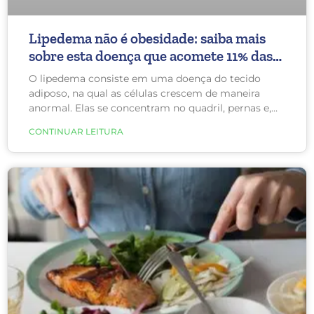
Lipedema não é obesidade: saiba mais
sobre esta doença que acomete 11% das
mulheres
O lipedema consiste em uma doença do tecido
adiposo, na qual as células crescem de maneira
anormal. Elas se concentram no quadril, pernas e,
em algumas pessoas, nos braços. Essas células
CONTINUAR LEITURA
inflamam, causando dor, hematomas, inchaço,
celulite e câimbras. Apesar de 11% das mulheres
apresentarem lipedema, a maioria está sem o
diagnóstico e são tratadas de forma incorreta.