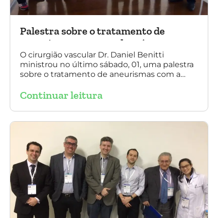
Palestra sobre o tratamento de
aneurismas com a endoprótese
multilayer, em Porto Alegre
O cirurgião vascular Dr. Daniel Benitti
ministrou no último sábado, 01, uma palestra
sobre o tratamento de aneurismas com a
endoprótese multilayer, em Porto Alegre. Na
Continuar leitura
foto, Dr. Daniel Benitti (ao centro) com os
diretores da Sociedade Brasileira de
Angiologia e Cirurgia Vascular do Rio Grande
do Sul.