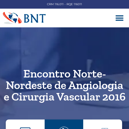
CRM 116.011 - RQE 116011
DOENÇAS V
Encontro Norte-
Nordeste de Angiologia
e Cirurgia Vascular 2016