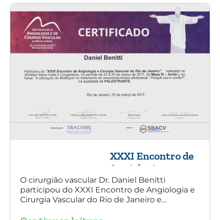
XXXI Encontro de
Angiologia e
Cirurgia Vascular
O cirurgião vascular Dr. Daniel Benitti
participou do XXXI Encontro de Angiologia e
do Rio de Janeiro
Cirurgia Vascular do Rio de Janeiro e
palestrou sobre a utilização da endoprótese
multilayer no tratamento de aneurisma