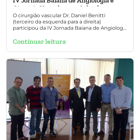
IV Jornada Baiana de Angiologia e
Cirurgia Vascular, em Salvador
O cirurgião vascular Dr. Daniel Benitti
(terceiro da esquerda para a direita)
participou da IV Jornada Baiana de Angiologia
e Cirurgia Vascular, em Salvador, nos dias 28 e
Continuar leitura
29 de outubro. Na foto também está
presente o Dr. Mauricio Aquino, presidente da
SBACV (Sociedade Brasileira de Angiologia e
de Cirurgia Vascular) Bahia.