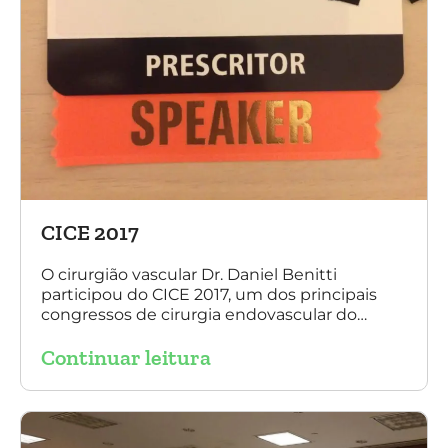
CICE 2017
O cirurgião vascular Dr. Daniel Benitti
participou do CICE 2017, um dos principais
congressos de cirurgia endovascular do
mundo. No evento ele apresentou uma aula
Continuar leitura
sobre a experiência brasileira no tratamento
de aneurismas com a endoprótese
multilayer. Mais de 200 pacientes operados
sem nenhum caso de paraplegia!