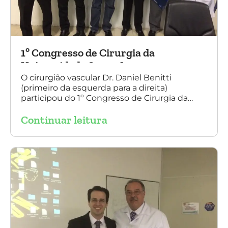
1º Congresso de Cirurgia da
Universidade Santo Amaro
O cirurgião vascular Dr. Daniel Benitti
(primeiro da esquerda para a direita)
participou do 1º Congresso de Cirurgia da
Universidade Santo Amaro, discutindo casos
Continuar leitura
de cirurgia endovascular. O evento também
contou com a presença do Dr. Alexandre
Amato e do Dr. Adnam Neser.