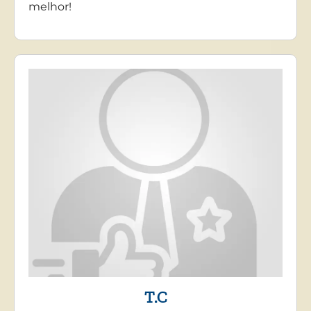
melhor!
T.C