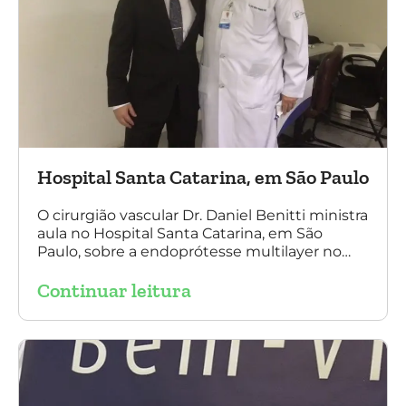
Hospital Santa Catarina, em São Paulo
O cirurgião vascular Dr. Daniel Benitti ministra
aula no Hospital Santa Catarina, em São
Paulo, sobre a endoprótesse multilayer no
tratamento de aneurismas, mostrando a
Continuar leitura
experiência nacional e mundial com esta
tecnologia disruptiva. (na foto: à esquerda Dr.
Daniel Benitti e à direita Dr. Carlos Alberto
Fernandes Costa)