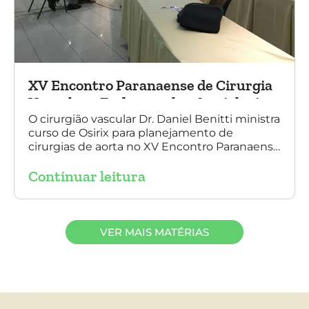
XV Encontro Paranaense de Cirurgia
Vascular e Endovascular, Angiologia e
Ecografia Vascular
O cirurgião vascular Dr. Daniel Benitti ministra
curso de Osirix para planejamento de
cirurgias de aorta no XV Encontro Paranaense
de Cirurgia Vascular e Endovascular,
Continuar leitura
Angiologia e Ecografia Vascular.
VER MAIS MATÉRIAS