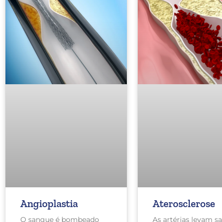
Angioplastia
Aterosclerose
O sangue é bombeado
As artérias levam s