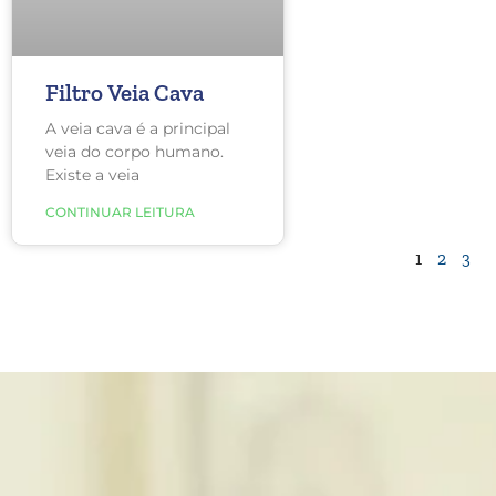
Filtro Veia Cava
A veia cava é a principal
veia do corpo humano.
Existe a veia
CONTINUAR LEITURA
1
2
3