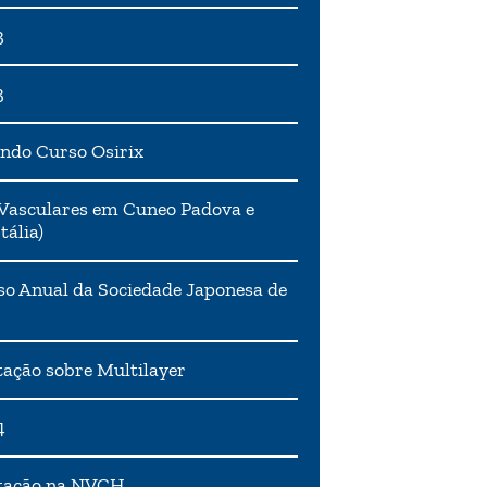
3
3
ndo Curso Osirix
Vasculares em Cuneo Padova e
tália)
o Anual da Sociedade Japonesa de
ação sobre Multilayer
4
tação na NVCH