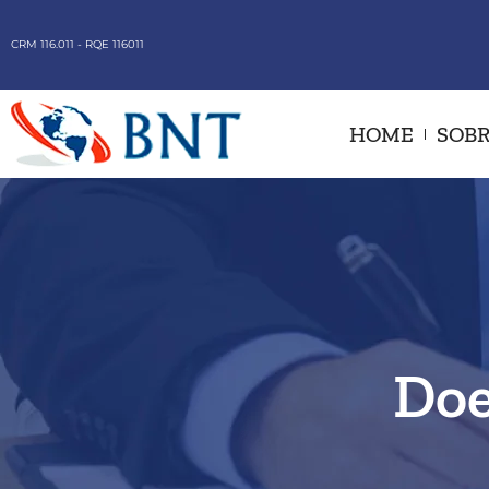
CRM 116.011 - RQE 116011
HOME
SOBR
Doe