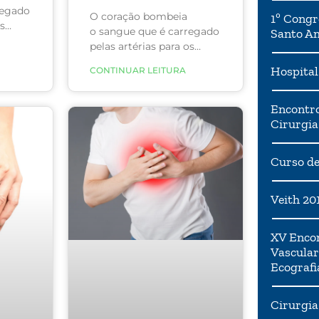
regado
O coração bombeia
1º Congr
s
o sangue que é carregado
Santo A
pelas artérias para os
órgão e tecidos do
Hospital
CONTINUAR LEITURA
Encontro
Cirurgia
Curso de
Veith 20
XV Encon
Vascular
Ecografi
Cirurgia