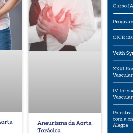
Curso I
Programa
CICE 20
Veith S
XXXI Enc
Vascular
IV Jorna
Vascular
Palestra
com a en
Aorta
Aneurisma da Aorta
Alegre
Torácica