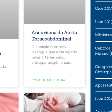
Cice 201
Icon 201
Aneurisma da Aorta
Ministra
Toracoabdominal
O coração bombeia
Centros 
o sangue que é carregado
a
Milano (I
pelas artérias para
entregar oxigênio para
Congress
zada
Cirurgia
CONTINUAR LEITURA
Apresent
Icon 201
Apresen