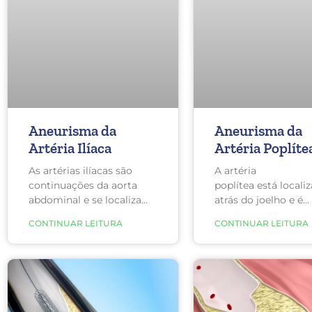
Aneurisma da
Aneurisma da
Artéria Ilíaca
Artéria Poplíte
As artérias ilíacas são
A artéria
continuações da aorta
poplítea está locali
abdominal e se localizam
atrás do joelho e é
na pelve abaixo do
responsável pela
CONTINUAR LEITURA
CONTINUAR LEITURA
circulação