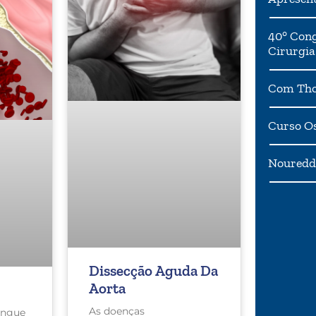
40° Cong
Cirurgia
Com Tho
Curso Os
Noureddi
Dissecção Aguda Da
Aorta
As doenças
angue