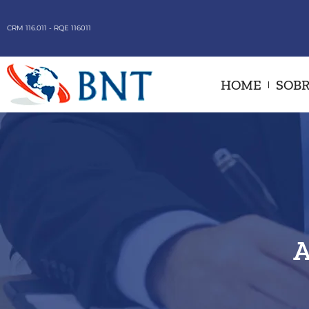
CRM 116.011 - RQE 116011
HOME
SOBR
A