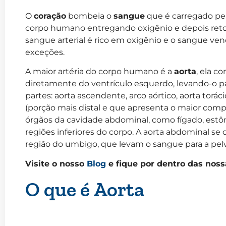
O
coração
bombeia o
sangue
que é carregado pe
corpo humano entregando oxigênio e depois reto
sangue arterial é rico em oxigênio e o sangue v
exceções.
A maior artéria do corpo humano é a
aorta
, ela c
diretamente do ventrículo esquerdo, levando-o pa
partes: aorta ascendente, arco aórtico, aorta tor
(porção mais distal e que apresenta o maior comp
órgãos da cavidade abdominal, como fígado, estôm
regiões inferiores do corpo. A aorta abdominal se d
região do umbigo, que levam o sangue para a pelv
Visite o nosso
Blog
e fique por dentro das noss
O que é Aorta