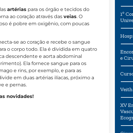
las
artérias
para os órgão e tecidos do
1º Co
rna ao coração através das
veias
. O
Univ
enoso é pobre em oxigênio, com poucas
Hospi
onecta-se ao coração e recebe o sangue
ra o corpo todo. Ela é dividida em quatro
Encon
ácica descendente e aorta abdominal
e Cir
rimento). Ela fornece sangue para os
ago e rins, por exemplo, e para as
Curso
ivide em duas artérias ilíacas, próximo a
e e pernas.
Veith
as novidades!
XV En
Vascu
Ecogr