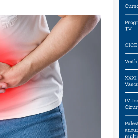
Curs
Progr
TV
CICE
Veit
XXXI 
Vascu
IV Jo
Cirur
Pales
aneur
multi