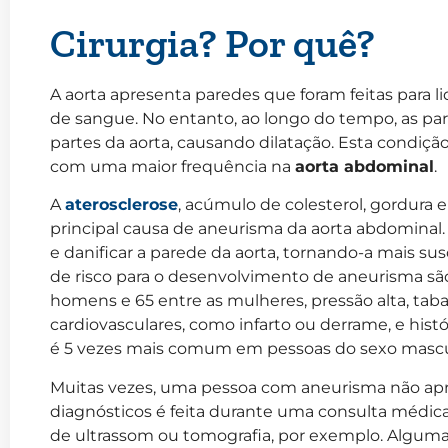
Cirurgia? Por quê?
A aorta apresenta paredes que foram feitas para lid
de sangue. No entanto, ao longo do tempo, as p
partes da aorta, causando dilatação. Esta condiç
com uma maior frequência na
aorta abdominal
.
A
aterosclerose
, acúmulo de colesterol, gordura e c
principal causa de aneurisma da aorta abdominal
e danificar a parede da aorta, tornando-a mais su
de risco para o desenvolvimento de aneurisma são
homens e 65 entre as mulheres, pressão alta, tab
cardiovasculares, como infarto ou derrame, e hist
é 5 vezes mais comum em pessoas do sexo mascu
Muitas vezes, uma pessoa com aneurisma não ap
diagnósticos é feita durante uma consulta médi
de ultrassom ou tomografia, por exemplo. Alguma