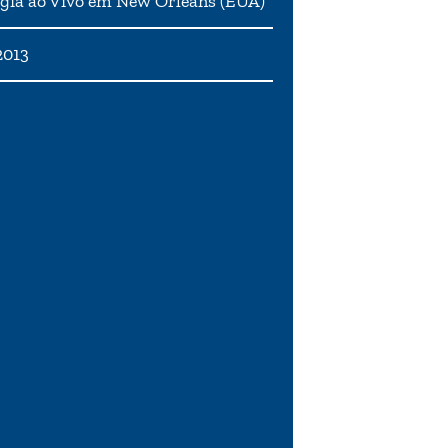
gia ao Vivo em New Orleans (EUA)
2013