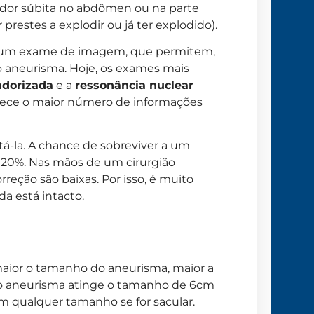
dor súbita no abdômen ou na parte
 prestes a explodir ou já ter explodido).
zar um exame de imagem, que permitem,
do aneurisma. Hoje, os exames mais
adorizada
e a
ressonância nuclear
nece o maior número de informações
atá-la. A chance de sobreviver a um
a 20%. Nas mãos de um cirurgião
reção são baixas. Por isso, é muito
a está intacto.
maior o tamanho do aneurisma, maior a
o aneurisma atinge o tamanho de 6cm
om qualquer tamanho se for sacular.