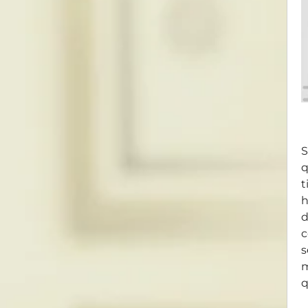
S
q
t
h
d
c
s
m
q