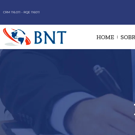
CRM 116.011 - RQE 116011
HOME
SOBR