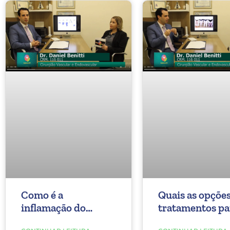
Como é a
Quais as opções
inflamação do
tratamentos pa
Lipedema?
Lipedema?