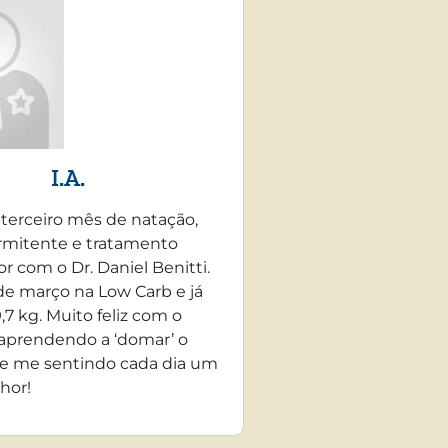
I.A.
 terceiro mês de natação,
rmitente e tratamento
r com o Dr. Daniel Benitti.
e março na Low Carb e já
,7 kg. Muito feliz com o
 aprendendo a ‘domar’ o
e me sentindo cada dia um
hor!