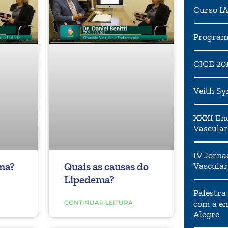
Curso I
Programa
CICE 20
Veith S
XXXI Enc
Vascular
IV Jorna
Vascular
ma?
Quais as causas do
Lipedema?
Palestra
com a en
CONTINUAR LEITURA
Alegre