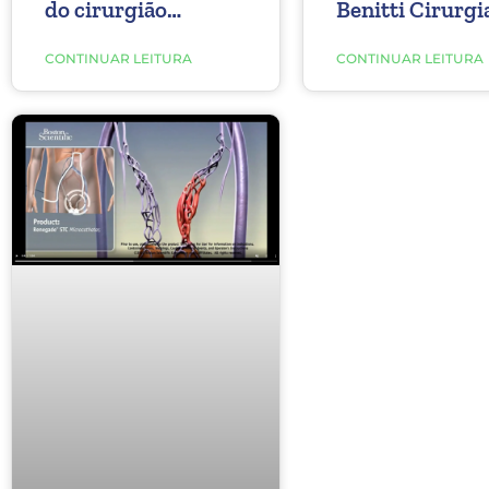
do cirurgião
Benitti Cirurgi
vascular Dr. Daniel
Vascular
Benitti
CONTINUAR LEITURA
CONTINUAR LEITURA