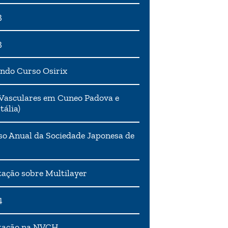
3
3
ndo Curso Osirix
Vasculares em Cuneo Padova e
tália)
o Anual da Sociedade Japonesa de
ação sobre Multilayer
4
tação na NVCH