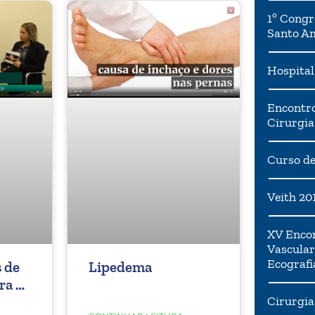
1º Congr
Santo A
Hospital
Encontro
Cirurgia
Curso de
Veith 20
XV Encon
Vascular
Ecografi
 de
Lipedema
ra o
Cirurgia