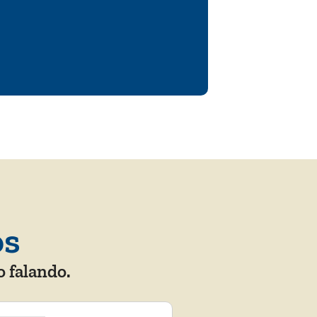
os
o falando.