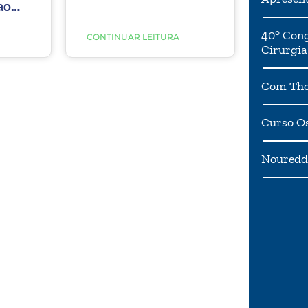
ao
40° Cong
CONTINUAR LEITURA
Cirurgia
Com Tho
Curso Os
Noureddi