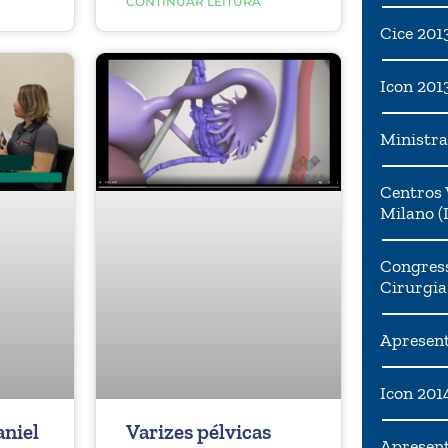
CONTINUAR LEITURA
Cice 201
Icon 201
Ministra
Centros 
Milano (I
Congress
Cirurgia
Apresent
Icon 201
aniel
Varizes pélvicas
Apresen