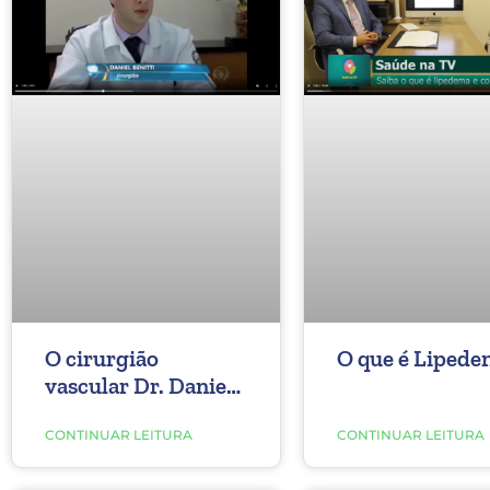
O cirurgião
O que é Lipede
vascular Dr. Daniel
Benitti no Domingo
Espetacular.
CONTINUAR LEITURA
CONTINUAR LEITURA