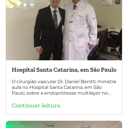
Hospital Santa Catarina, em São Paulo
O cirurgião vascular Dr. Daniel Benitti ministra
aula no Hospital Santa Catarina, em São
Paulo, sobre a endoprótesse multilayer no
tratamento de aneurismas, mostrando a
Continuar leitura
experiência nacional e mundial com esta
tecnologia disruptiva. (na foto: à esquerda Dr.
Daniel Benitti e à direita Dr. Carlos Alberto
Fernandes Costa)