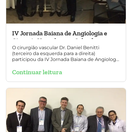
IV Jornada Baiana de Angiologia e
Cirurgia Vascular, em Salvador
O cirurgião vascular Dr. Daniel Benitti
(terceiro da esquerda para a direita)
participou da IV Jornada Baiana de Angiologia
e Cirurgia Vascular, em Salvador, nos dias 28 e
Continuar leitura
29 de outubro. Na foto também está
presente o Dr. Mauricio Aquino, presidente da
SBACV (Sociedade Brasileira de Angiologia e
de Cirurgia Vascular) Bahia.