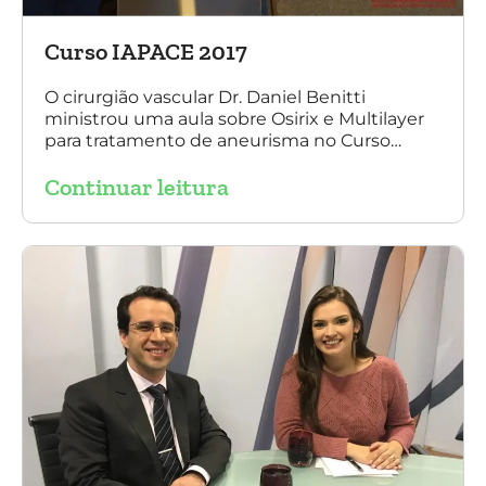
Curso IAPACE 2017
O cirurgião vascular Dr. Daniel Benitti
ministrou uma aula sobre Osirix e Multilayer
para tratamento de aneurisma no Curso
IAPACE no último sábado (25 de março de
Continuar leitura
2017). Agradecemos a todos os participantes
e, principalmente, ao nosso grande amigo Dr.
Sergio Belczak pelo convite!