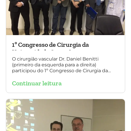
1º Congresso de Cirurgia da
Universidade Santo Amaro
O cirurgião vascular Dr. Daniel Benitti
(primeiro da esquerda para a direita)
participou do 1º Congresso de Cirurgia da
Universidade Santo Amaro, discutindo casos
Continuar leitura
de cirurgia endovascular. O evento também
contou com a presença do Dr. Alexandre
Amato e do Dr. Adnam Neser.