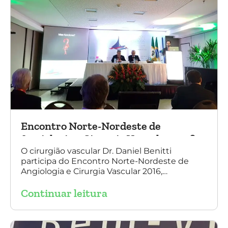
Encontro Norte-Nordeste de
Angiologia e Cirurgia Vascular 2016
O cirurgião vascular Dr. Daniel Benitti
participa do Encontro Norte-Nordeste de
Angiologia e Cirurgia Vascular 2016,
palestrando sobre o tratamento de
Continuar leitura
aneurisma da Aorta.