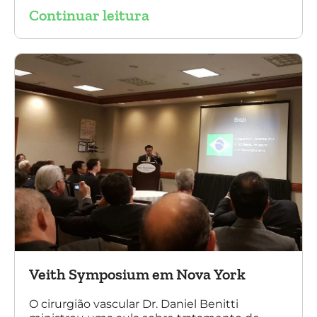
Continuar leitura
sobre a experiência brasileira no tratamento
de aneurismas com a endoprótese
multilayer. Mais de 200 pacientes operados
sem nenhum caso de paraplegia!
Veith Symposium em Nova York
O cirurgião vascular Dr. Daniel Benitti