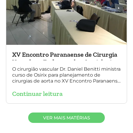
XV Encontro Paranaense de Cirurgia
Vascular e Endovascular, Angiologia e
Ecografia Vascular
O cirurgião vascular Dr. Daniel Benitti ministra
curso de Osirix para planejamento de
cirurgias de aorta no XV Encontro Paranaense
de Cirurgia Vascular e Endovascular,
Continuar leitura
Angiologia e Ecografia Vascular.
VER MAIS MATÉRIAS