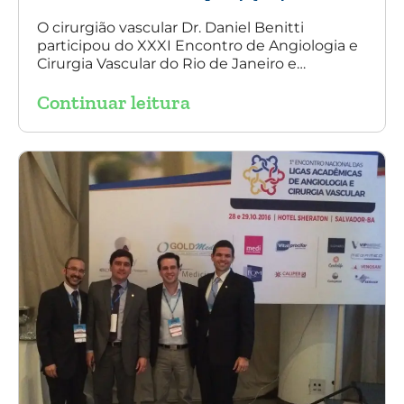
Angiologia e
Cirurgia Vascular
O cirurgião vascular Dr. Daniel Benitti
participou do XXXI Encontro de Angiologia e
do Rio de Janeiro
Cirurgia Vascular do Rio de Janeiro e
palestrou sobre a utilização da endoprótese
Continuar leitura
multilayer no tratamento de aneurisma
tóraco-abdominal.