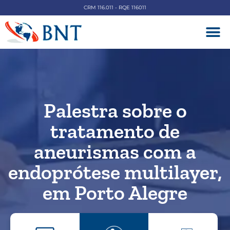
CRM 116.011 - RQE 116011
DOENÇAS V
Palestra sobre o
tratamento de
aneurismas com a
endoprótese multilayer,
em Porto Alegre