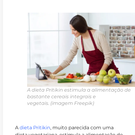
A dieta Pritikin
estimula a alimentação de
bastante cereais integrais e
vegetais.
(imagem Freepik)
A
dieta Pritikin
, muito parecida com uma
dieta vegetariana, estimula a alimentação de