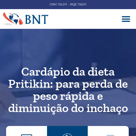
CRM 116.011 - RQE 116011
DOENÇAS V
Cardápio da dieta
Pritikin: para perda de
peso rápida e
diminuição do inchaço