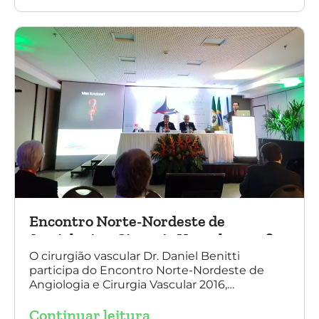
tecnologia disruptiva. (na foto: à esquerda Dr.
Daniel Benitti e à direita Dr. Carlos Alberto
Fernandes Costa)
Encontro Norte-Nordeste de
Angiologia e Cirurgia Vascular 2016
O cirurgião vascular Dr. Daniel Benitti
participa do Encontro Norte-Nordeste de
Angiologia e Cirurgia Vascular 2016,
palestrando sobre o tratamento de
Continuar leitura
aneurisma da Aorta.