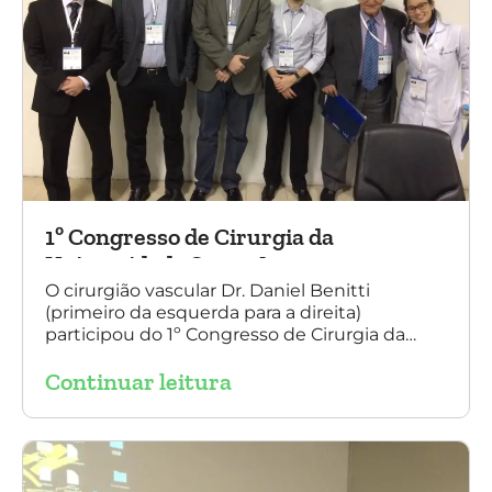
1º Congresso de Cirurgia da
Universidade Santo Amaro
O cirurgião vascular Dr. Daniel Benitti
(primeiro da esquerda para a direita)
participou do 1º Congresso de Cirurgia da
Universidade Santo Amaro, discutindo casos
Continuar leitura
de cirurgia endovascular. O evento também
contou com a presença do Dr. Alexandre
Amato e do Dr. Adnam Neser.