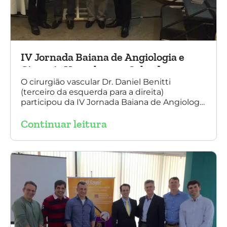
IV Jornada Baiana de Angiologia e
Cirurgia Vascular, em Salvador
O cirurgião vascular Dr. Daniel Benitti
(terceiro da esquerda para a direita)
participou da IV Jornada Baiana de Angiologia
e Cirurgia Vascular, em Salvador, nos dias 28 e
Continuar leitura
29 de outubro. Na foto também está
presente o Dr. Mauricio Aquino, presidente da
SBACV (Sociedade Brasileira de Angiologia e
de Cirurgia Vascular) Bahia.