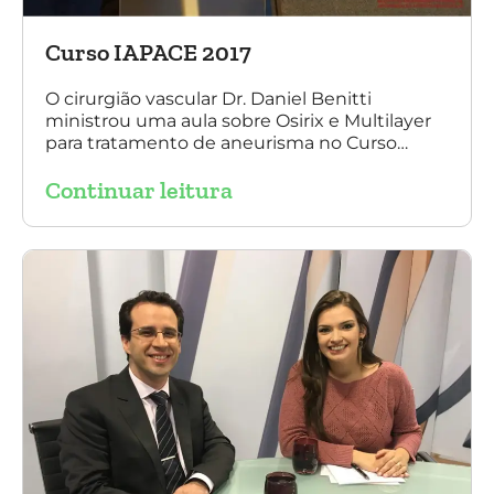
Curso IAPACE 2017
O cirurgião vascular Dr. Daniel Benitti
ministrou uma aula sobre Osirix e Multilayer
para tratamento de aneurisma no Curso
IAPACE no último sábado (25 de março de
Continuar leitura
2017). Agradecemos a todos os participantes
e, principalmente, ao nosso grande amigo Dr.
Sergio Belczak pelo convite!