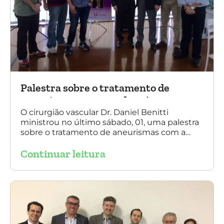
Palestra sobre o tratamento de
aneurismas com a endoprótese
multilayer, em Porto Alegre
O cirurgião vascular Dr. Daniel Benitti
ministrou no último sábado, 01, uma palestra
sobre o tratamento de aneurismas com a
endoprótese multilayer, em Porto Alegre. Na
Continuar leitura
foto, Dr. Daniel Benitti (ao centro) com os
diretores da Sociedade Brasileira de
Angiologia e Cirurgia Vascular do Rio Grande
do Sul.