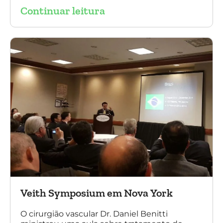
Continuar leitura
sobre a experiência brasileira no tratamento
de aneurismas com a endoprótese
multilayer. Mais de 200 pacientes operados
sem nenhum caso de paraplegia!
Veith Symposium em Nova York
O cirurgião vascular Dr. Daniel Benitti