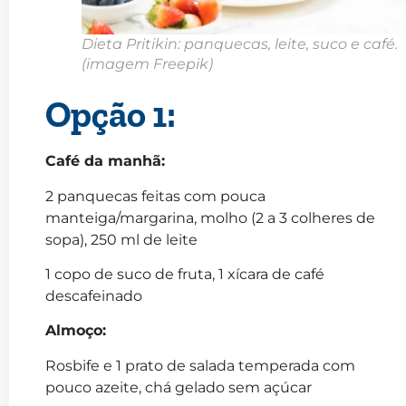
Dieta Pritikin: panquecas, leite, suco e café.
(imagem Freepik)
Opção 1:
Café da manhã:
2 panquecas feitas com pouca
manteiga/margarina, molho (2 a 3 colheres de
sopa), 250 ml de leite
1 copo de suco de fruta, 1 xícara de café
descafeinado
Almoço:
Rosbife e 1 prato de salada temperada com
pouco azeite, chá gelado sem açúcar