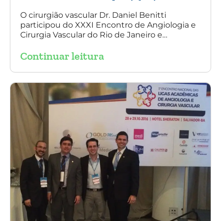
Angiologia e
Cirurgia Vascular
O cirurgião vascular Dr. Daniel Benitti
participou do XXXI Encontro de Angiologia e
do Rio de Janeiro
Cirurgia Vascular do Rio de Janeiro e
palestrou sobre a utilização da endoprótese
Continuar leitura
multilayer no tratamento de aneurisma
tóraco-abdominal.