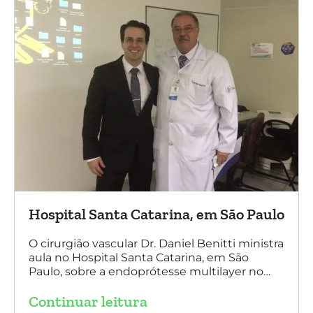
Hospital Santa Catarina, em São Paulo
O cirurgião vascular Dr. Daniel Benitti ministra
aula no Hospital Santa Catarina, em São
Paulo, sobre a endoprótesse multilayer no
tratamento de aneurismas, mostrando a
Continuar leitura
experiência nacional e mundial com esta