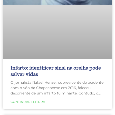
Infarto: identificar sinal na orelha pode
salvar vidas
O jornalista Rafael Henzel, sobrevivente do acidente
com o vôo da Chapecoense em 2016, faleceu
decorrente de um infarto fulminante. Contudo, o
que poucas pessoas perceberam é que ele
CONTINUAR LEITURA
apresentava um sinal nas orelhas que poderia ter
salvado a vida dele.