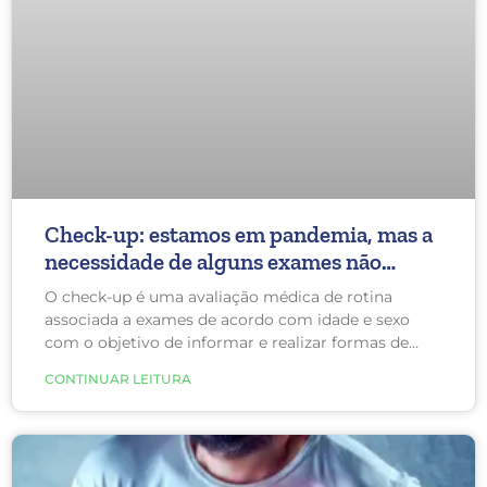
Check-up: estamos em pandemia, mas a
necessidade de alguns exames não
mudaram!
O check-up é uma avaliação médica de rotina
associada a exames de acordo com idade e sexo
com o objetivo de informar e realizar formas de
prevenção de doenças. Sendo assim, é possível
CONTINUAR LEITURA
diagnosticar doenças que já estão instaladas, porém
ainda não manifestadas (como colesterol alto,
diabetes, hipertensão e câncer) cujo tratamento
impactará beneficamente na qualidade de vida das
pessoas.