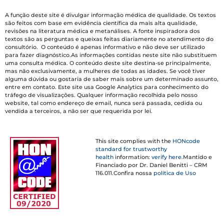
A função deste site é divulgar informação médica de qualidade. Os textos
são feitos com base em evidência científica da mais alta qualidade,
revisões na literatura médica e metanálises. A fonte inspiradora dos
textos são as perguntas e queixas feitas diariamente no atendimento do
consultório. O conteúdo é apenas informativo e não deve ser utilizado
para fazer diagnóstico.As informações contidas neste site não substituem
uma consulta médica. O conteúdo deste site destina-se principalmente,
mas não exclusivamente, a mulheres de todas as idades. Se você tiver
alguma dúvida ou gostaria de saber mais sobre um determinado assunto,
entre em contato. Este site usa Google Analytics para conhecimento do
tráfego de visualizações. Qualquer informação recolhida pelo nosso
website, tal como endereço de email, nunca será passada, cedida ou
vendida a terceiros, a não ser que requerida por lei.
This site complies with the
HONcode
standard for trustworthy
health
information:
verify here.
Mantido e
Financiado por Dr. Daniel Benitti – CRM
116.011.Confira nossa
política de Uso