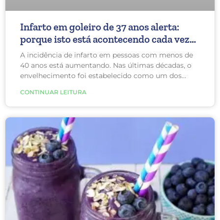
Infarto em goleiro de 37 anos alerta:
porque isto está acontecendo cada vez
mais em pessoas novas?
A incidência de infarto em pessoas com menos de
40 anos está aumentando. Nas últimas décadas, o
envelhecimento foi estabelecido como um dos
maiores fatores de risco para ataques cardíacos,
CONTINUAR LEITURA
afetando tipicamente homens com mais de 50 anos
e mulheres com mais de 65 anos. Agora, pessoas na
faixa dos 20, 30 e 40 anos são mais frequentemente
vítimas dessa efemeridade cardiovascular.