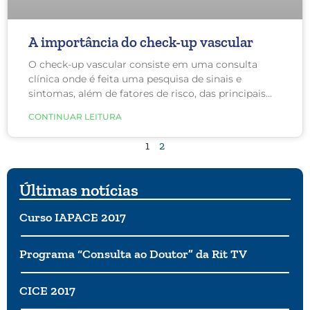
A importância do check-up vascular
O check-up vascular consiste em uma consulta
clínica onde é feita uma pesquisa de sinais e
sintomas, além de fatores de risco, das principais
doenças circulatórias, exame físico, exames
CONTINUAR LEITURA
laboratoriais e de imagem.
1
2
Últimas notícias
Curso IAPACE 2017
Programa “Consulta ao Doutor” da Rit TV
CICE 2017