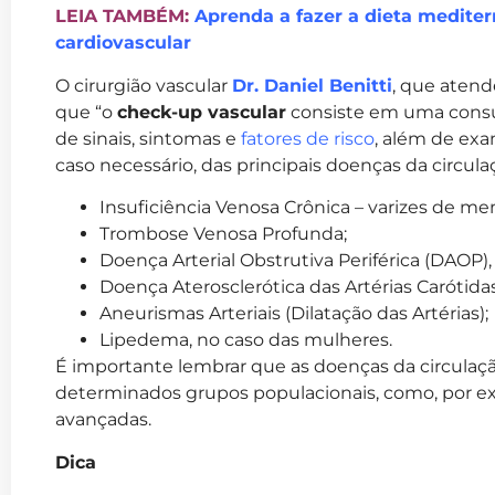
LEIA TAMBÉM:
Aprenda a fazer a dieta mediter
cardiovascular
O cirurgião vascular
Dr. Daniel Benitti
, que aten
que “o
check-up vascular
consiste em uma consult
de sinais, sintomas e
fatores de risco
, além de exa
caso necessário, das principais doenças da circulaç
Insuficiência Venosa Crônica – varizes de me
Trombose Venosa Profunda;
Doença Arterial Obstrutiva Periférica (DAOP),
Doença Aterosclerótica das Artérias Carótidas
Aneurismas Arteriais (Dilatação das Artérias);
Lipedema, no caso das mulheres.
É importante lembrar que as doenças da circulaç
determinados grupos populacionais, como, por e
avançadas.
Dica