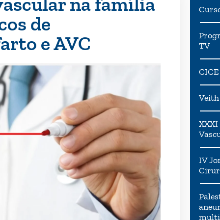
ascular na família
Curs
cos de
Progr
arto e AVC
TV
CICE
Veit
XXXI 
Vascu
IV Jo
Cirur
Pales
aneur
multi