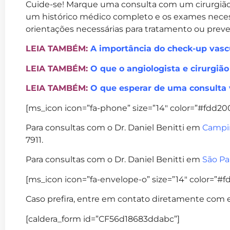
Cuide-se! Marque uma consulta com um cirurgião v
um histórico médico completo e os exames necessá
orientações necessárias para tratamento ou prev
LEIA TAMBÉM:
A importância do check-up vasc
LEIA TAMBÉM:
O que o angiologista e cirurgião
LEIA TAMBÉM:
O que esperar de uma consulta 
[ms_icon icon=”fa-phone” size=”14″ color=”#fdd200″
Para consultas com o Dr. Daniel Benitti em
Campi
7911.
Para consultas com o Dr. Daniel Benitti em
São Pa
[ms_icon icon=”fa-envelope-o” size=”14″ color=”#fd
Caso prefira, entre em contato diretamente com e
[caldera_form id=”CF56d18683ddabc”]