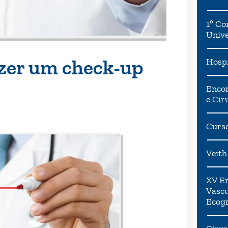
1º Co
Univ
azer um check-up
Hospi
Encon
e Cir
Curso
Veith
XV En
Vascu
Ecogr