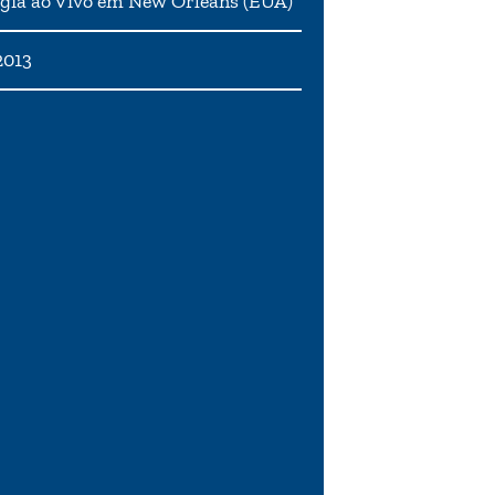
gia ao Vivo em New Orleans (EUA)
2013