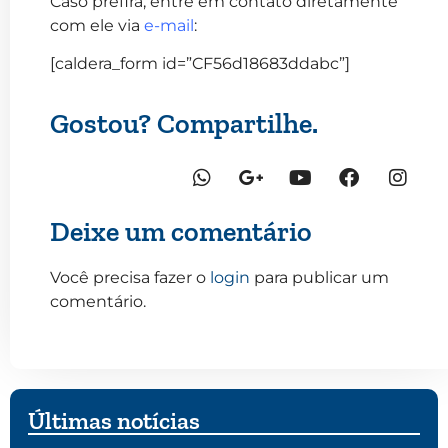
Caso prefira, entre em contato diretamente
com ele via
e-mail
:
[caldera_form id=”CF56d18683ddabc”]
Gostou? Compartilhe.
Deixe um comentário
Você precisa fazer o
login
para publicar um
comentário.
Últimas notícias