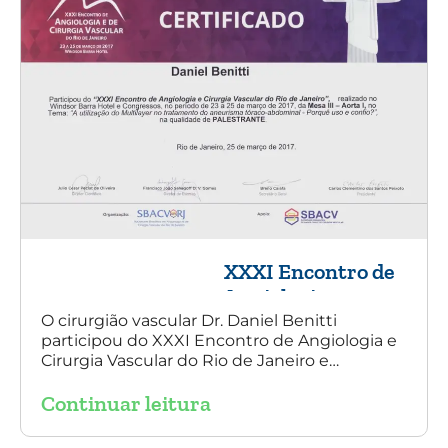
XXXI Encontro de
Angiologia e
Cirurgia Vascular
O cirurgião vascular Dr. Daniel Benitti
participou do XXXI Encontro de Angiologia e
do Rio de Janeiro
Cirurgia Vascular do Rio de Janeiro e
palestrou sobre a utilização da endoprótese
Continuar leitura
multilayer no tratamento de aneurisma
tóraco-abdominal.