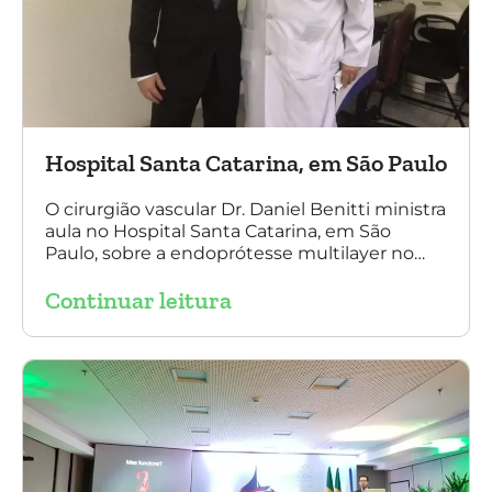
Hospital Santa Catarina, em São Paulo
O cirurgião vascular Dr. Daniel Benitti ministra
aula no Hospital Santa Catarina, em São
Paulo, sobre a endoprótesse multilayer no
tratamento de aneurismas, mostrando a
Continuar leitura
experiência nacional e mundial com esta
tecnologia disruptiva. (na foto: à esquerda Dr.
Daniel Benitti e à direita Dr. Carlos Alberto
Fernandes Costa)