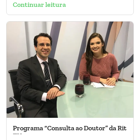
Continuar leitura
2017). Agradecemos a todos os participantes
e, principalmente, ao nosso grande amigo Dr.
Sergio Belczak pelo convite!
Programa “Consulta ao Doutor” da Rit
TV