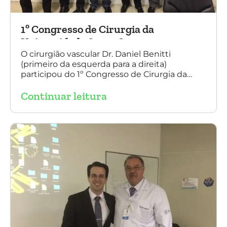
1º Congresso de Cirurgia da
Universidade Santo Amaro
O cirurgião vascular Dr. Daniel Benitti
(primeiro da esquerda para a direita)
participou do 1º Congresso de Cirurgia da
Universidade Santo Amaro, discutindo casos
Continuar leitura
de cirurgia endovascular. O evento também
contou com a presença do Dr. Alexandre
Amato e do Dr. Adnam Neser.