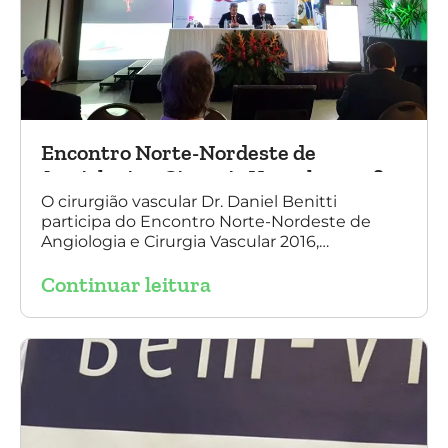
Encontro Norte-Nordeste de
Angiologia e Cirurgia Vascular 2016
O cirurgião vascular Dr. Daniel Benitti
participa do Encontro Norte-Nordeste de
Angiologia e Cirurgia Vascular 2016,
palestrando sobre o tratamento de
Continuar leitura
aneurisma da Aorta.