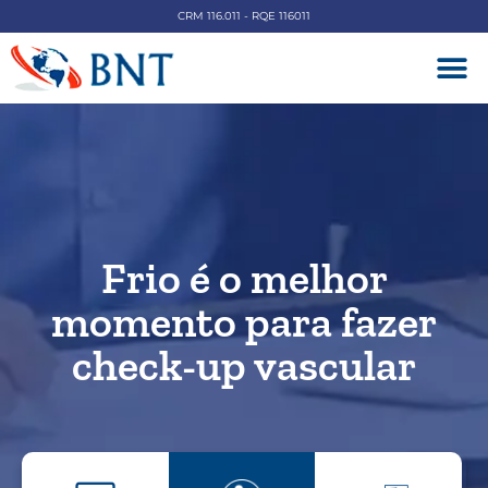
CRM 116.011 - RQE 116011
DOENÇAS V
Frio é o melhor
momento para fazer
check-up vascular