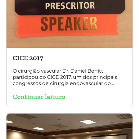
CICE 2017
O cirurgião vascular Dr. Daniel Benitti
participou do CICE 2017, um dos principais
congressos de cirurgia endovascular do
mundo. No evento ele apresentou uma aula
Continuar leitura
sobre a experiência brasileira no tratamento
de aneurismas com a endoprótese
multilayer. Mais de 200 pacientes operados
sem nenhum caso de paraplegia!