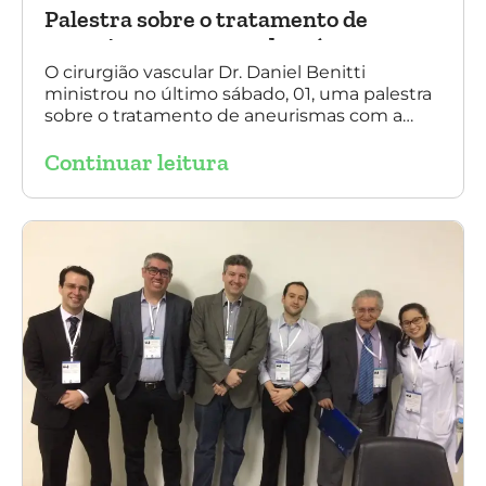
Palestra sobre o tratamento de
aneurismas com a endoprótese
multilayer, em Porto Alegre
O cirurgião vascular Dr. Daniel Benitti
ministrou no último sábado, 01, uma palestra
sobre o tratamento de aneurismas com a
endoprótese multilayer, em Porto Alegre. Na
Continuar leitura
foto, Dr. Daniel Benitti (ao centro) com os
diretores da Sociedade Brasileira de
Angiologia e Cirurgia Vascular do Rio Grande
do Sul.