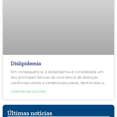
Dislipidemia
Em consequência, a dislipidemia é considerada um
dos principais fatores da ocorrência de doenças
cardiovasculares e cerebrovasculares, dentre elas a
aterosclerose, infarto agudo do miocárdio, doença
CONTINUAR LEITURA
isquêmica do coração e AVC.
Últimas notícias