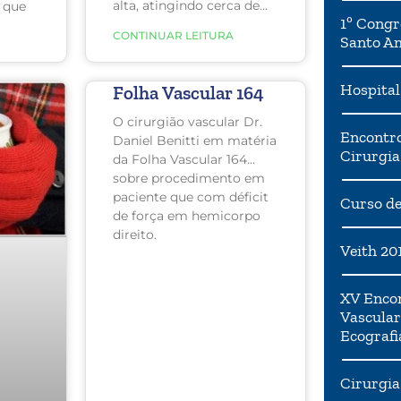
alta, atingindo cerca de
 que
1º Congr
8% da população mundial,
 cada
CONTINUAR LEITURA
Santo A
ou seja, uma em cada 12
iorar,
pessoas. Para piorar, uma
em cada duas pessoas
que
Hospital
Folha Vascular 164
que tem diabetes não
sabe que tem a doença!
O cirurgião vascular Dr.
Encontro
Daniel Benitti em matéria
Cirurgia
da Folha Vascular 164
sobre procedimento em
paciente que com déficit
Curso de
de força em hemicorpo
direito.
Veith 20
XV Encon
Vascular
Ecografi
Cirurgia