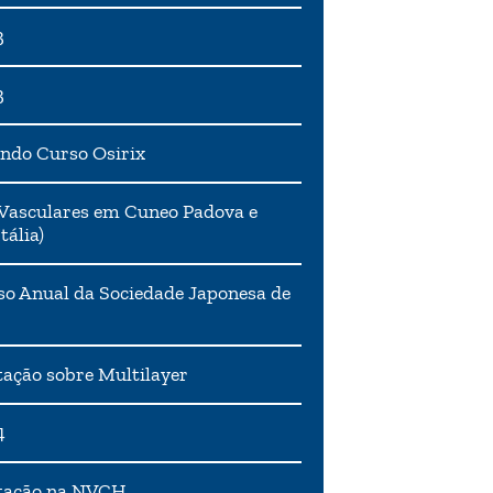
3
3
ndo Curso Osirix
Vasculares em Cuneo Padova e
tália)
o Anual da Sociedade Japonesa de
ação sobre Multilayer
4
tação na NVCH