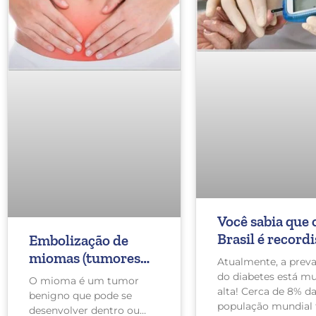
Você sabia que 
Brasil é recordi
Embolização de
mundial em
miomas (tumores
Atualmente, a preva
amputação de
benignos no útero)
do diabetes está mu
O mioma é um tumor
diabéticos?
alta! Cerca de 8% d
benigno que pode se
população mundial
desenvolver dentro ou