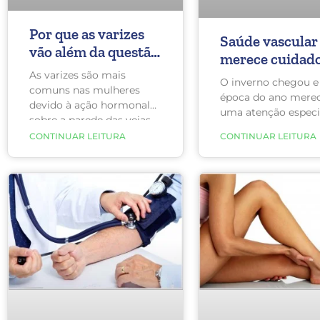
Por que as varizes
Saúde vascular
vão além da questão
merece cuidad
estética?
especiais no in
As varizes são mais
O inverno chegou e
comuns nas mulheres
época do ano mere
devido à ação hormonal
uma atenção especi
sobre a parede das veias.
pessoas que apres
Durante a menstruação e
CONTINUAR LEITURA
CONTINUAR LEITURA
problemas circulató
na gravidez,
falta de sensibilida
principalmente, os
extremidades, como
sintomas tendem a piorar.
diabéticos. As baixa
Além disso, ele explica
temperaturas pode
que pessoas que
causar complicaçõe
permanecem muito
quem sofre com do
tempo em pé, possuem
arteriais.
histórico familiar, são
sedentárias ou estão
acima do peso também
possuem maiores
chances de