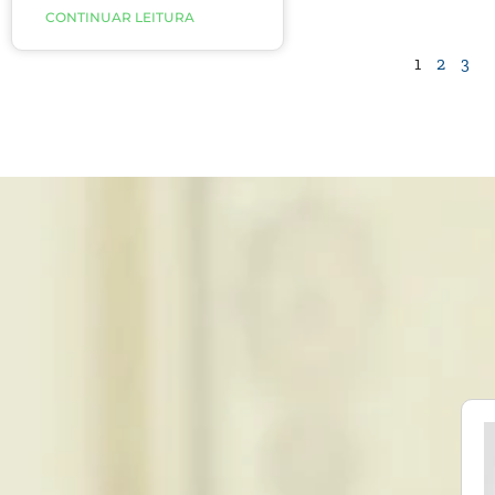
resposta à temperatura
CONTINUAR LEITURA
fria, causando
estreitamento dos vasos
1
2
3
sanguíneos. Saiba mais.