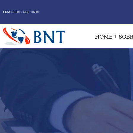
CRM 116.011 - RQE 116011
HOME
SOBR