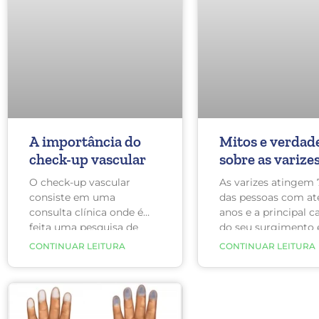
desenvolverem varizes.
A importância do
Mitos e verdad
check-up vascular
sobre as varize
O check-up vascular
As varizes atingem
consiste em uma
das pessoas com at
consulta clínica onde é
anos e a principal c
feita uma pesquisa de
do seu surgimento 
sinais e sintomas, além de
predisposição famili
CONTINUAR LEITURA
CONTINUAR LEITURA
fatores de risco, das
mulheres também 
principais doenças
mais afetadas do qu
circulatórias, exame físico,
homens.
exames laboratoriais e de
imagem.