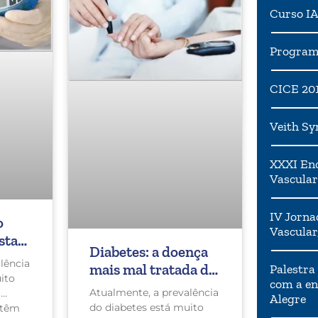
Curso I
Programa
CICE 20
Veith S
XXXI Enc
Vascular
IV Jorna
o
Vascular
sta
Diabetes: a doença
lência
mais mal tratada do
Palestra
ito
com a en
país
Atualmente, a prevalência
a
Alegre
do diabetes está muito
 têm