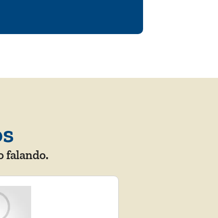
os
o falando.