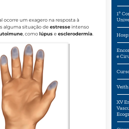
1º Co
Univ
l ocorre um exagero na resposta à
ós alguma situação de
estresse
intenso
utoimune
, como
lúpus
e
esclerodermia
.
Hospi
Encon
e Cir
Curso
Veith
XV En
Vascu
Ecogr