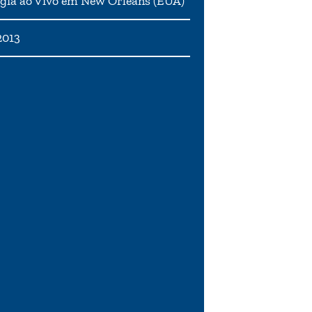
gia ao Vivo em New Orleans (EUA)
2013