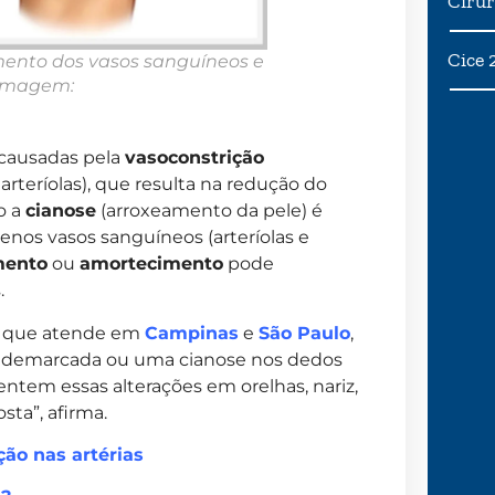
Cirur
Cice 
ento dos vasos sanguíneos e
(imagem:
 causadas pela
vasoconstrição
 arteríolas), que resulta na redução do
o a
cianose
(arroxeamento da pele) é
nos vasos sanguíneos (arteríolas e
mento
ou
amortecimento
pode
.
, que atende em
Campinas
e
São Paulo
,
em demarcada ou uma cianose nos dedos
tem essas alterações em orelhas, nariz,
sta”, afirma.
ão nas artérias