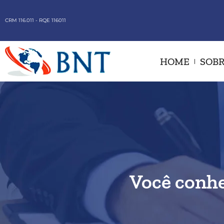
CRM 116.011 - RQE 116011
HOME
SOBR
Você conh