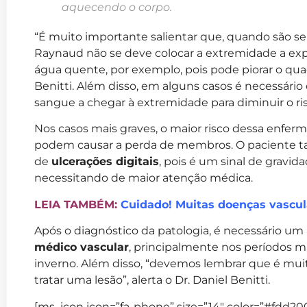
aquecendo o corpo.
“É muito importante salientar que, quando são s
Raynaud não se deve colocar a extremidade a exp
água quente, por exemplo, pois pode piorar o quadr
Benitti. Além disso, em alguns casos é necessári
sangue a chegar à extremidade para diminuir o ris
Nos casos mais graves, o maior risco dessa enfer
podem causar a perda de membros. O paciente ta
de
ulcerações digitais
, pois é um sinal de grav
necessitando de maior atenção médica.
LEIA TAMBÉM:
Cuidado! Muitas doenças vascula
Após o diagnóstico da patologia, é necessário
médico vascular
, principalmente nos períodos ma
inverno. Além disso, “devemos lembrar que é muit
tratar uma lesão”, alerta o Dr. Daniel Benitti.
[ms_icon icon=”fa-phone” size=”14″ color=”#fdd200″