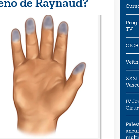
eno de Raynaud?
Curs
Progr
TV
CICE
Veit
XXXI 
Vascu
IV Jo
Cirur
Pales
aneur
multi