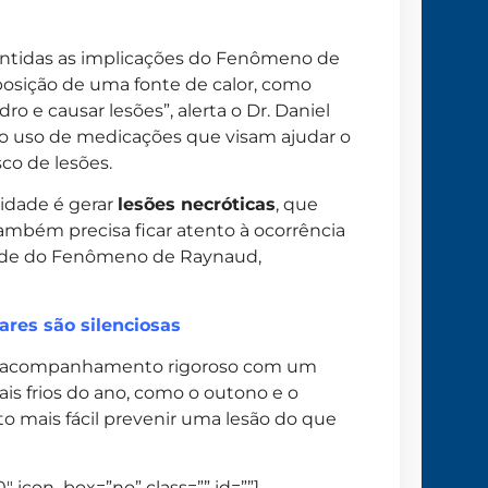
entidas as implicações do Fenômeno de
osição de uma fonte de calor, como
o e causar lesões”, alerta o Dr. Daniel
o o uso de medicações que visam ajudar o
co de lesões.
midade é gerar
lesões necróticas
, que
mbém precisa ficar atento à ocorrência
idade do Fenômeno de Raynaud,
res são silenciosas
 um acompanhamento rigoroso com um
is frios do ano, como o outono e o
o mais fácil prevenir uma lesão do que
 icon_box=”no” class=”” id=””]