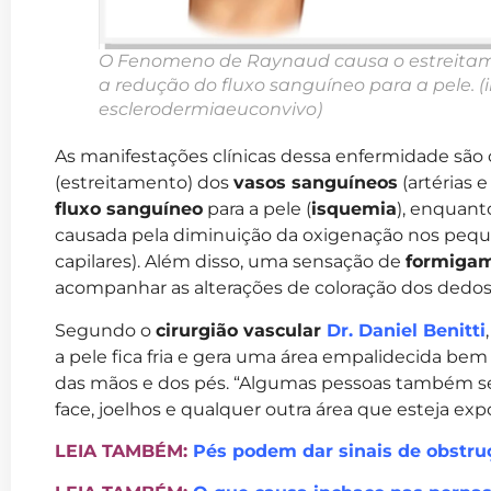
O Fenomeno de Raynaud causa o estreitam
a redução do fluxo sanguíneo para a pele. 
esclerodermiaeuconvivo)
As manifestações clínicas dessa enfermidade são
(estreitamento) dos
vasos sanguíneos
(artérias e
fluxo sanguíneo
para a pele (
isquemia
), enquant
causada pela diminuição da oxigenação nos peque
capilares). Além disso, uma sensação de
formiga
acompanhar as alterações de coloração dos dedos
Segundo o
cirurgião vascular
Dr. Daniel Benitti
a pele fica fria e gera uma área empalidecida b
das mãos e dos pés. “Algumas pessoas também sen
face, joelhos e qualquer outra área que esteja expo
LEIA TAMBÉM:
Pés podem dar sinais de obstruç