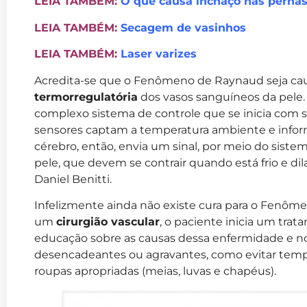
LEIA TAMBÉM:
O que causa inchaço nas perna
LEIA TAMBÉM:
Secagem de vasinhos
LEIA TAMBÉM:
Laser varizes
Acredita-se que o Fenômeno de Raynaud seja cau
termorregulatória
dos vasos sanguíneos da pele
complexo sistema de controle que se inicia com s
sensores captam a temperatura ambiente e infor
cérebro, então, envia um sinal, por meio do siste
pele, que devem se contrair quando está frio e dila
Daniel Benitti.
Infelizmente ainda não existe cura para o Fenôme
um
cirurgião vascular
, o paciente inicia um tra
educação sobre as causas dessa enfermidade e n
desencadeantes ou agravantes, como evitar tempe
roupas apropriadas (meias, luvas e chapéus).