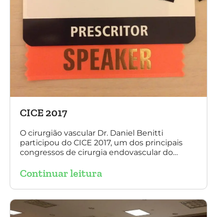
CICE 2017
O cirurgião vascular Dr. Daniel Benitti
participou do CICE 2017, um dos principais
congressos de cirurgia endovascular do
mundo. No evento ele apresentou uma aula
Continuar leitura
sobre a experiência brasileira no tratamento
de aneurismas com a endoprótese
multilayer. Mais de 200 pacientes operados
sem nenhum caso de paraplegia!