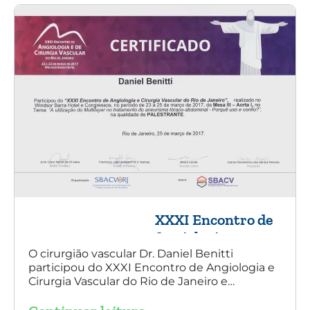
XXXI Encontro de
Angiologia e
Cirurgia Vascular
O cirurgião vascular Dr. Daniel Benitti
participou do XXXI Encontro de Angiologia e
do Rio de Janeiro
Cirurgia Vascular do Rio de Janeiro e
palestrou sobre a utilização da endoprótese
multilayer no tratamento de aneurisma