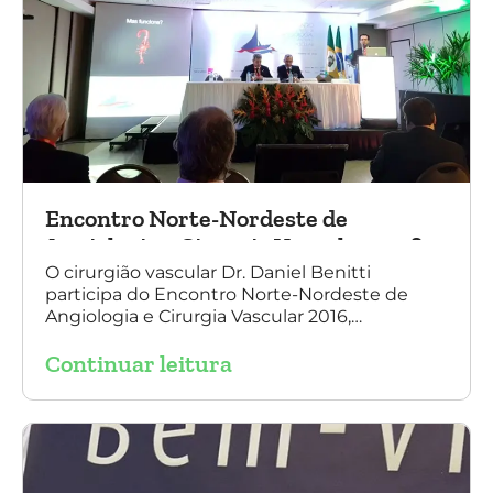
Encontro Norte-Nordeste de
Angiologia e Cirurgia Vascular 2016
O cirurgião vascular Dr. Daniel Benitti
participa do Encontro Norte-Nordeste de
Angiologia e Cirurgia Vascular 2016,
palestrando sobre o tratamento de
Continuar leitura
aneurisma da Aorta.