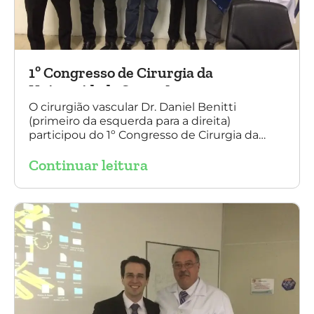
1º Congresso de Cirurgia da
Universidade Santo Amaro
O cirurgião vascular Dr. Daniel Benitti
(primeiro da esquerda para a direita)
participou do 1º Congresso de Cirurgia da
Universidade Santo Amaro, discutindo casos
Continuar leitura
de cirurgia endovascular. O evento também
contou com a presença do Dr. Alexandre
Amato e do Dr. Adnam Neser.