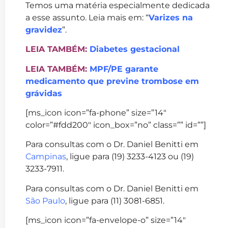
Temos uma matéria especialmente dedicada
a esse assunto. Leia mais em: “
Varizes na
gravidez
”.
LEIA TAMBÉM:
Diabetes gestacional
LEIA TAMBÉM:
MPF/PE garante
medicamento que previne trombose em
grávidas
[ms_icon icon=”fa-phone” size=”14″
color=”#fdd200″ icon_box=”no” class=”” id=””]
Para consultas com o Dr. Daniel Benitti em
Campinas
, ligue para (19) 3233-4123 ou (19)
3233-7911.
Para consultas com o Dr. Daniel Benitti em
São Paulo
, ligue para (11) 3081-6851.
[ms_icon icon=”fa-envelope-o” size=”14″