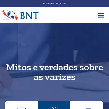
CRM 116.011 - RQE 116011
DOENÇAS V
Mitos e verdades sobre
as varizes