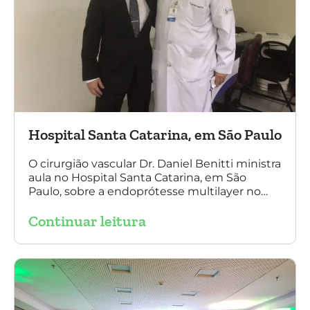
Hospital Santa Catarina, em São Paulo
O cirurgião vascular Dr. Daniel Benitti ministra
aula no Hospital Santa Catarina, em São
Paulo, sobre a endoprótesse multilayer no
tratamento de aneurismas, mostrando a
Continuar leitura
experiência nacional e mundial com esta
tecnologia disruptiva. (na foto: à esquerda Dr.
Daniel Benitti e à direita Dr. Carlos Alberto
Fernandes Costa)