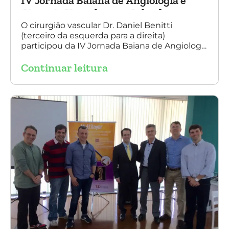
IV Jornada Baiana de Angiologia e
Cirurgia Vascular, em Salvador
O cirurgião vascular Dr. Daniel Benitti
(terceiro da esquerda para a direita)
participou da IV Jornada Baiana de Angiologia
e Cirurgia Vascular, em Salvador, nos dias 28 e
Continuar leitura
29 de outubro. Na foto também está
presente o Dr. Mauricio Aquino, presidente da
SBACV (Sociedade Brasileira de Angiologia e
de Cirurgia Vascular) Bahia.