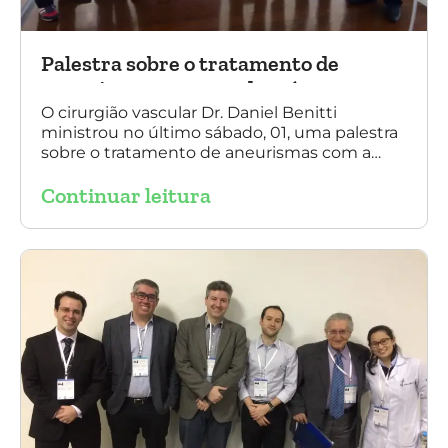
Palestra sobre o tratamento de
aneurismas com a endoprótese
multilayer, em Porto Alegre
O cirurgião vascular Dr. Daniel Benitti
ministrou no último sábado, 01, uma palestra
sobre o tratamento de aneurismas com a
endoprótese multilayer, em Porto Alegre. Na
Continuar leitura
foto, Dr. Daniel Benitti (ao centro) com os
diretores da Sociedade Brasileira de
Angiologia e Cirurgia Vascular do Rio Grande
do Sul.