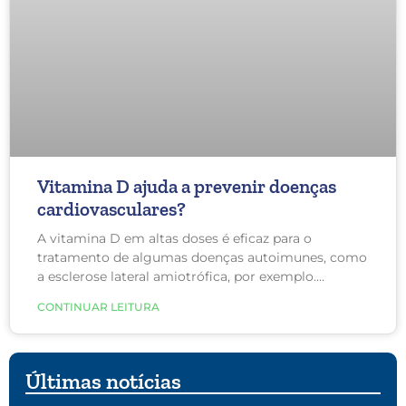
Vitamina D ajuda a prevenir doenças
cardiovasculares?
A vitamina D em altas doses é eficaz para o
tratamento de algumas doenças autoimunes, como
a esclerose lateral amiotrófica, por exemplo.
Contudo, ela também é eficaz contra doenças
CONTINUAR LEITURA
cardiovasculares?
Últimas notícias