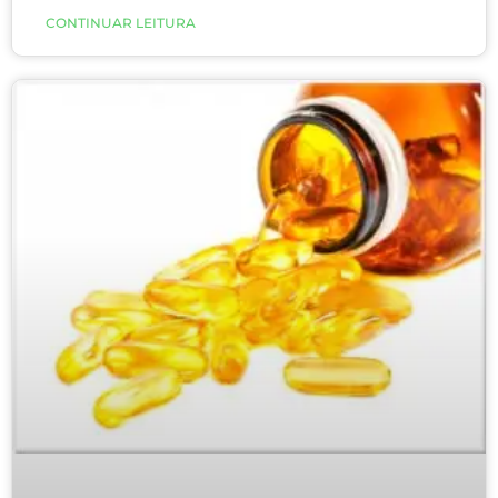
ela também é eficaz para infecções respiratórias?
CONTINUAR LEITURA
Em tempo de coronavírus temos que tomar muito
cuidado com fake news. Um recente estudo
realizado com mais de 10.000 pessoas avaliou o
efeito geral da suplementação de vitamina D sobre
o risco de infecção aguda do trato respiratório e
tentou identificar os fatores que modificam esse
efeito.