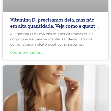
Vitamina D: precisamos dela, mas não
em alta quantidade. Veja como e quanto
você precisa.
A vitamina D é uma das muitas vitaminas que o
corpo precisa para se manter saudável. Estudos
demonstraram efeito positivo no sistema
imunológico, tratamento de doenças autoimunes e
CONTINUAR LEITURA
alguns tipos de câncer. A vitamina D em altas dose
é eficaz para o tratamento de algumas doenças
autoimunes, como a esclerose lateral amiotrófica,
mas não há evidência ainda que melhore a
inflamação do Lipedema.