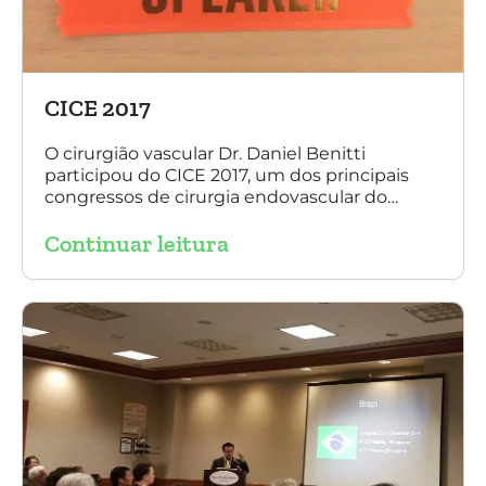
CICE 2017
O cirurgião vascular Dr. Daniel Benitti
participou do CICE 2017, um dos principais
congressos de cirurgia endovascular do
mundo. No evento ele apresentou uma aula
Continuar leitura
sobre a experiência brasileira no tratamento
de aneurismas com a endoprótese
multilayer. Mais de 200 pacientes operados
sem nenhum caso de paraplegia!