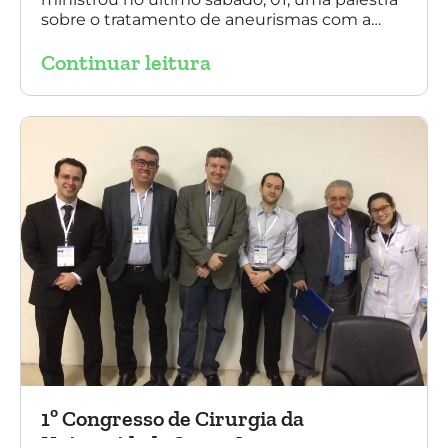
sobre o tratamento de aneurismas com a
endoprótese multilayer, em Porto Alegre. Na
Continuar leitura
foto, Dr. Daniel Benitti (ao centro) com os
diretores da Sociedade Brasileira de
Angiologia e Cirurgia Vascular do Rio Grande
do Sul.
1º Congresso de Cirurgia da
Universidade Santo Amaro