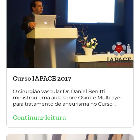
Curso IAPACE 2017
O cirurgião vascular Dr. Daniel Benitti
ministrou uma aula sobre Osirix e Multilayer
para tratamento de aneurisma no Curso
IAPACE no último sábado (25 de março de
Continuar leitura
2017). Agradecemos a todos os participantes
e, principalmente, ao nosso grande amigo Dr.
Sergio Belczak pelo convite!