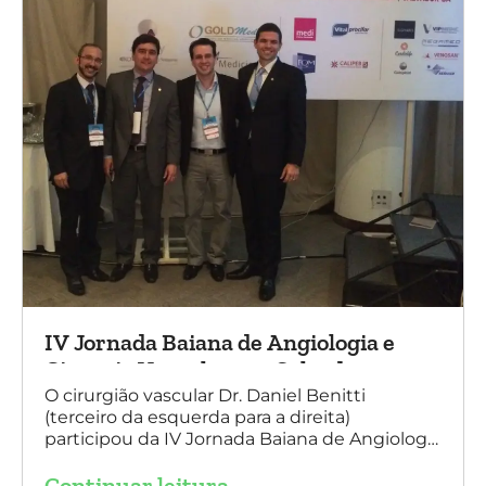
IV Jornada Baiana de Angiologia e
Cirurgia Vascular, em Salvador
O cirurgião vascular Dr. Daniel Benitti
(terceiro da esquerda para a direita)
participou da IV Jornada Baiana de Angiologia
e Cirurgia Vascular, em Salvador, nos dias 28 e
Continuar leitura
29 de outubro. Na foto também está