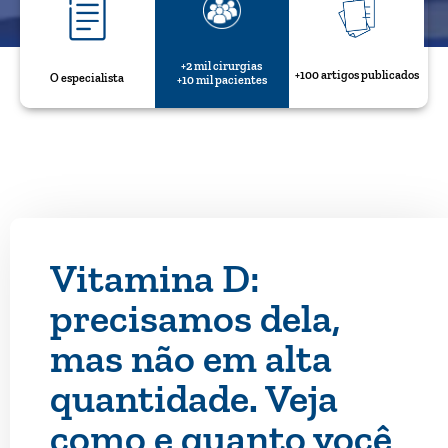
+2 mil cirurgias
+100 artigos publicados
O especialista
+10 mil pacientes
Vitamina D:
precisamos dela,
mas não em alta
quantidade. Veja
como e quanto você