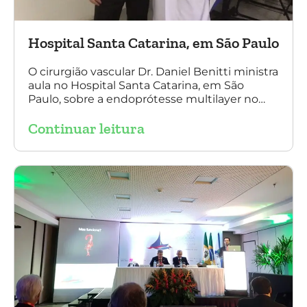
Hospital Santa Catarina, em São Paulo
O cirurgião vascular Dr. Daniel Benitti ministra
aula no Hospital Santa Catarina, em São
Paulo, sobre a endoprótesse multilayer no
tratamento de aneurismas, mostrando a
Continuar leitura
experiência nacional e mundial com esta
tecnologia disruptiva. (na foto: à esquerda Dr.
Daniel Benitti e à direita Dr. Carlos Alberto
Fernandes Costa)