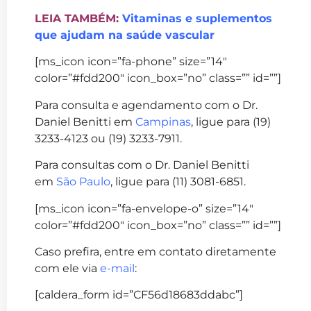
LEIA TAMBÉM:
Vitaminas e suplementos
que ajudam na saúde vascular
[ms_icon icon=”fa-phone” size=”14″
color=”#fdd200″ icon_box=”no” class=”” id=””]
Para consulta e agendamento com o Dr.
Daniel Benitti em
Campinas
, ligue para (19)
3233-4123 ou (19) 3233-7911.
Para consultas com o Dr. Daniel Benitti
em
São Paulo
, ligue para (11) 3081-6851.
[ms_icon icon=”fa-envelope-o” size=”14″
color=”#fdd200″ icon_box=”no” class=”” id=””]
Caso prefira, entre em contato diretamente
com ele via
e-mail
:
[caldera_form id=”CF56d18683ddabc”]