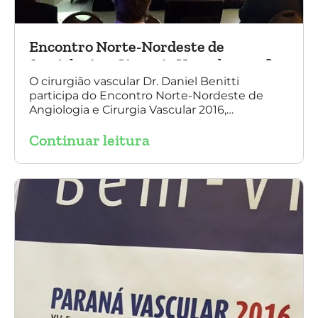
Encontro Norte-Nordeste de
Angiologia e Cirurgia Vascular 2016
O cirurgião vascular Dr. Daniel Benitti
participa do Encontro Norte-Nordeste de
Angiologia e Cirurgia Vascular 2016,
palestrando sobre o tratamento de
Continuar leitura
aneurisma da Aorta.