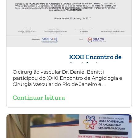
XXXI Encontro de
Angiologia e
Cirurgia Vascular
O cirurgião vascular Dr. Daniel Benitti
participou do XXXI Encontro de Angiologia e
do Rio de Janeiro
Cirurgia Vascular do Rio de Janeiro e
palestrou sobre a utilização da endoprótese
Continuar leitura
multilayer no tratamento de aneurisma
tóraco-abdominal.