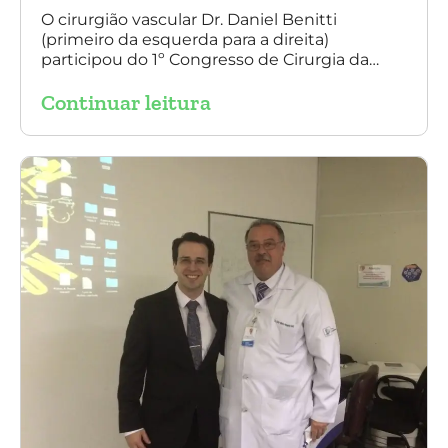
O cirurgião vascular Dr. Daniel Benitti
(primeiro da esquerda para a direita)
participou do 1º Congresso de Cirurgia da
Universidade Santo Amaro, discutindo casos
Continuar leitura
de cirurgia endovascular. O evento também
contou com a presença do Dr. Alexandre
Amato e do Dr. Adnam Neser.