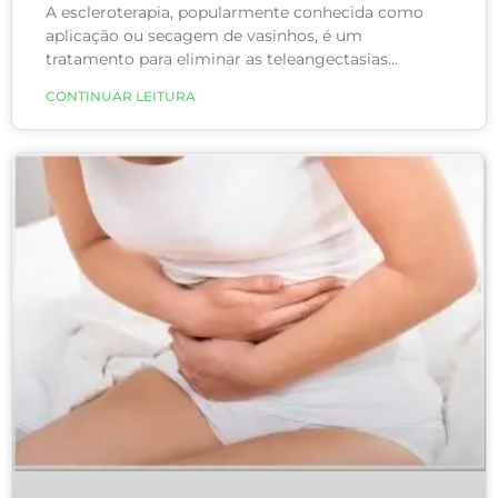
A escleroterapia, popularmente conhecida como
aplicação ou secagem de vasinhos, é um
tratamento para eliminar as teleangectasias
(vasinhos). Para isso, são realizadas injeções de uma
CONTINUAR LEITURA
substância química através de agulhas bem finas
nos locais afetados. O procedimento é pouco
doloroso quando feito com agulhas bem finas e
afiadas e por um cirurgião vascular experiente e
com precisão nas mãos e nos olhos.