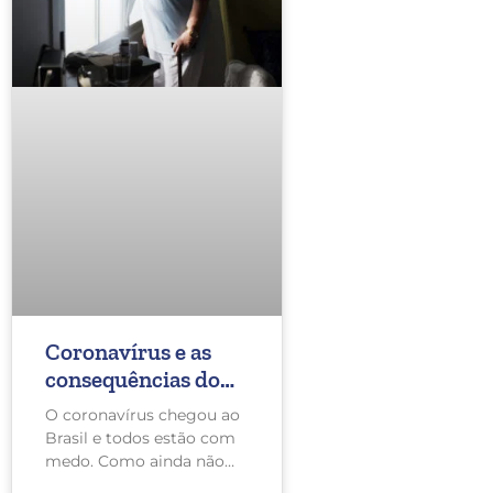
resistência ou faixa
elástica podem ajud
construir músculos
melhorar sua flexibi
permitindo que voc
treine duro em casa
Coronavírus e as
consequências do
isolamento
O coronavírus chegou ao
Brasil e todos estão com
medo. Como ainda não
temos um tratamento