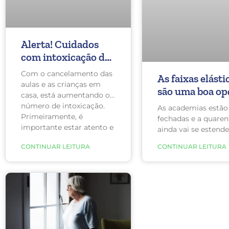
Alerta! Cuidados
com intoxicação de
crianças neste
Com o cancelamento das
As faixas elásti
período de
aulas e as crianças em
são uma boa op
isolamento social
casa, está aumentando o
para se exercit
número de intoxicação.
As academias estão
casa?
Primeiramente, é
fechadas e a quare
importante estar atento e
ainda vai se estende
manter os remédios e
maior parte do país
CONTINUAR LEITURA
CONTINUAR LEITURA
produtos de limpeza
isso, se exercitar e
armazenados com
é fundamental para
segurança e longe das
saúde física e menta
crianças o tempo todo!
além de ajudar o si
imunológico e mant
peso. Subestimados
subutilizados, os
exercícios de banda