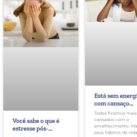
Está sem energi
com cansaço
crônico diário?
Todos ficamos mais
Confira 7 dicas
Você sabe o que é
cansados com o
fugir desta situ
envelhecimento. Ma
estresse pós-
seus hábitos de vid
trauma? Muito