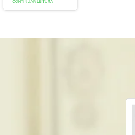
CONTINUAR LEITURA
efetivo a estamos longe
de ter uma vacina,
recomendou-se a todos
ficarem em casa. Essa
recomendação visa
diminuir a propagação da
doença para não termos
um pico de contaminação
que ultrapassaria a
capacidade do nosso
sistema de saúde. Além
disso, também visa
proteger as pessoas com
mais de 60 anos de idade.