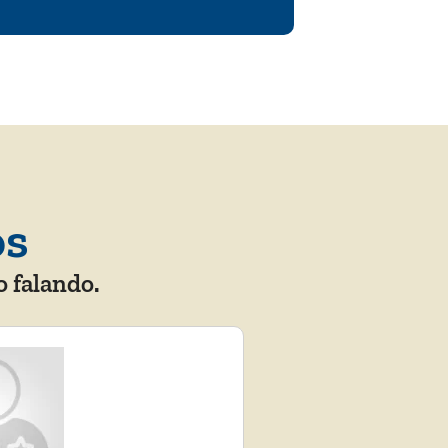
os
o falando.