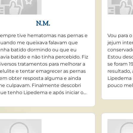
N.M.
empre tive hematomas nas pernas e
Vou para o
uando me queixava falavam que
jejum inte
inha batido dormindo ou que eu
conservado
avia batido e não tinha percebido. Fiz
Estou desd
iversos tratamentos para melhorar a
se foram 19
elulite e tentar emagrecer as pernas
resultado,
em obter resposta alguma e ainda
Lipedema 
e culpavam. Finalmente descobri
pouco mel
ue tenho Lipedema e após iniciar o…