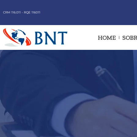
CRM 116.011 - RQE 116011
HOME
SOBR