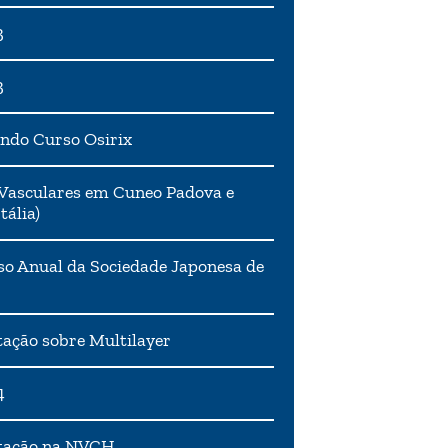
3
3
ndo Curso Osirix
Vasculares em Cuneo Padova e
tália)
o Anual da Sociedade Japonesa de
ação sobre Multilayer
4
tação na NVCH