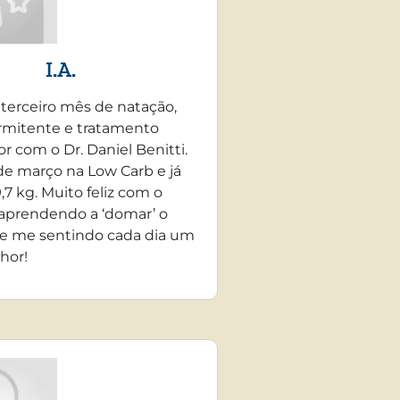
I.A.
 terceiro mês de natação,
rmitente e tratamento
r com o Dr. Daniel Benitti.
e março na Low Carb e já
,7 kg. Muito feliz com o
 aprendendo a ‘domar’ o
e me sentindo cada dia um
hor!