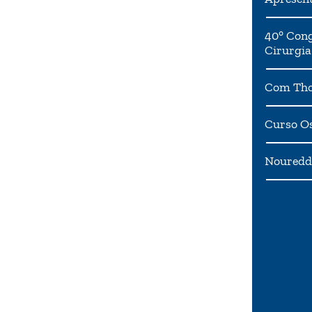
á-la a
40° Cong
 e
Cirurgia
lidade,
ê
.
Com Tho
Curso Os
Noureddi