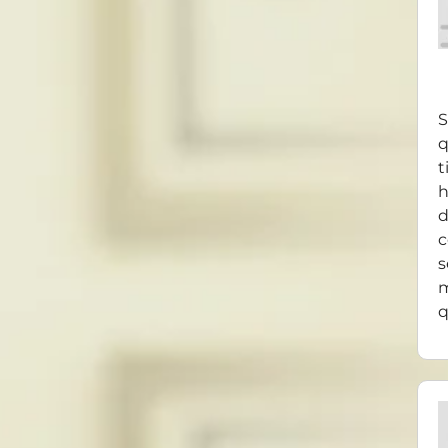
S
q
t
h
d
c
s
m
q