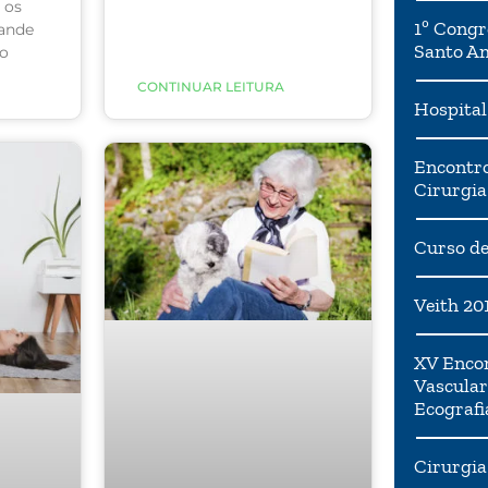
 os
1º Congr
rande
Santo A
ço
CONTINUAR LEITURA
udar a
Hospital
Encontro
Cirurgia
Curso de
Veith 20
XV Encon
Vascular
Ecografi
Cirurgia