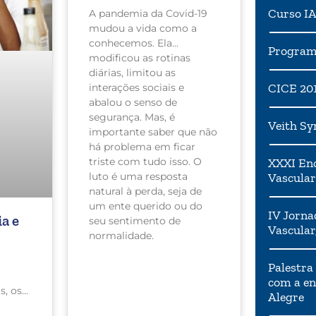
período de
Curso I
A pandemia da Covid-19
pandemia?
mudou a vida como a
conhecemos. Ela
Programa
modificou as rotinas
diárias, limitou as
CICE 20
interações sociais e
abalou o senso de
segurança. Mas, é
Veith S
importante saber que não
há problema em ficar
triste com tudo isso. O
XXXI Enc
luto é uma resposta
Vascular
natural à perda, seja de
um ente querido ou do
IV Jorna
a e
seu sentimento de
Vascular
normalidade.
Palestra
 para
com a en
ação!
s, os
Alegre
a