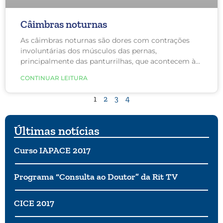
Câimbras noturnas
As câimbras noturnas são dores com contrações
involuntárias dos músculos das pernas,
principalmente das panturrilhas, que acontecem à
noite, interrompendo o sono ou, até mesmo,
CONTINUAR LEITURA
enquanto a pessoa está acordada, durante períodos
de inatividade.
1
2
3
4
Últimas notícias
Curso IAPACE 2017
Programa “Consulta ao Doutor” da Rit TV
CICE 2017