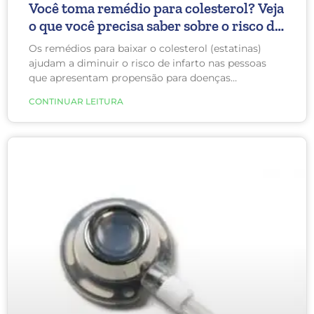
Você toma remédio para colesterol? Veja
o que você precisa saber sobre o risco de
diabetes
Os remédios para baixar o colesterol (estatinas)
ajudam a diminuir o risco de infarto nas pessoas
que apresentam propensão para doenças
coronarianas. Contudo o risco de um paciente que
CONTINUAR LEITURA
faz uso desse medicamento desenvolver diabetes é
46% maior do que aquele que não o utiliza.