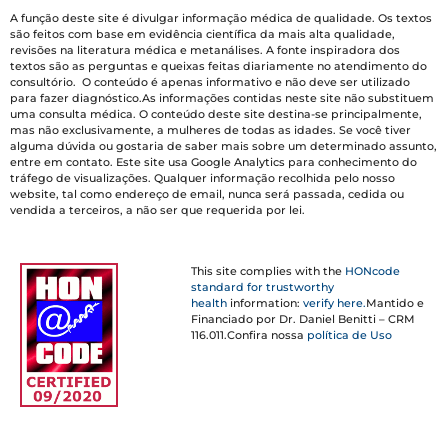
A função deste site é divulgar informação médica de qualidade. Os textos
são feitos com base em evidência científica da mais alta qualidade,
revisões na literatura médica e metanálises. A fonte inspiradora dos
textos são as perguntas e queixas feitas diariamente no atendimento do
consultório. O conteúdo é apenas informativo e não deve ser utilizado
para fazer diagnóstico.As informações contidas neste site não substituem
uma consulta médica. O conteúdo deste site destina-se principalmente,
mas não exclusivamente, a mulheres de todas as idades. Se você tiver
alguma dúvida ou gostaria de saber mais sobre um determinado assunto,
entre em contato. Este site usa Google Analytics para conhecimento do
tráfego de visualizações. Qualquer informação recolhida pelo nosso
website, tal como endereço de email, nunca será passada, cedida ou
vendida a terceiros, a não ser que requerida por lei.
This site complies with the
HONcode
standard for trustworthy
health
information:
verify here.
Mantido e
Financiado por Dr. Daniel Benitti – CRM
116.011.Confira nossa
política de Uso