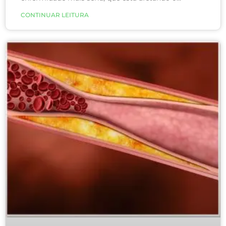
sistema venoso. Quando muitas teleangiectasias
CONTINUAR LEITURA
são vistas atrás do joelho ou em volta do tornozelo
existe uma grande chance de existir um problema
mais grave.