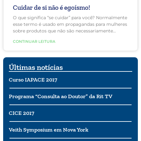
Cuidar de si não é egoísmo!
O que significa “se cuidar” para você? Normalmente
esse termo é usado em propagandas para mulheres
sobre produtos que não são necessariamente
indispensáveis. Na realidade, se cuidar não é um ato
CONTINUAR LEITURA
de egoísmo, não demanda dinheiro e é vital para a
saúde e bem-estar.
Últimas notícias
Curso IAPACE 2017
Programa “Consulta ao Doutor” da Rit TV
CICE 2017
Veith Symposium em Nova York