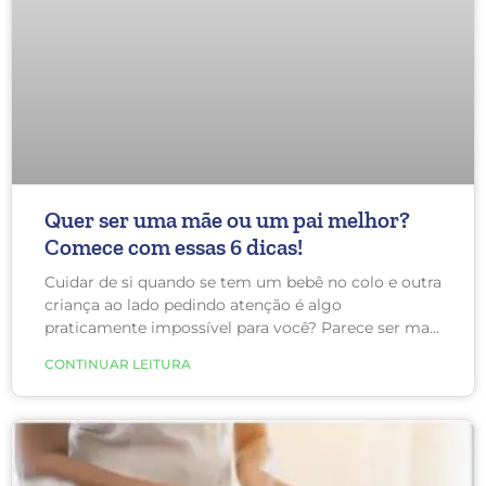
Quer ser uma mãe ou um pai melhor?
Comece com essas 6 dicas!
Cuidar de si quando se tem um bebê no colo e outra
criança ao lado pedindo atenção é algo
praticamente impossível para você? Parece ser mais
fácil ganhar na mega sena acumulada do que
CONTINUAR LEITURA
cuidar de si mesma? Calma, isso não é verdade! Na
realidade, cuidar de si te faz uma mãe ou um pai
melhor e ajuda os seus filhos a se tornarem
humanos melhores.