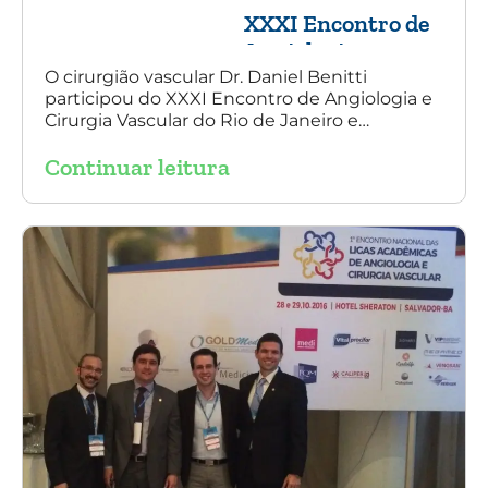
XXXI Encontro de
Angiologia e
Cirurgia Vascular
O cirurgião vascular Dr. Daniel Benitti
participou do XXXI Encontro de Angiologia e
do Rio de Janeiro
Cirurgia Vascular do Rio de Janeiro e
palestrou sobre a utilização da endoprótese
Continuar leitura
multilayer no tratamento de aneurisma
tóraco-abdominal.