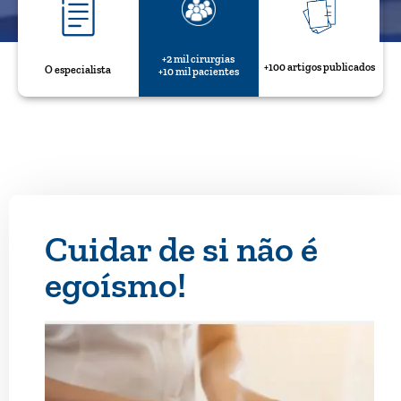
+2 mil cirurgias
+100 artigos publicados
O especialista
+10 mil pacientes
Cuidar de si não é
egoísmo!