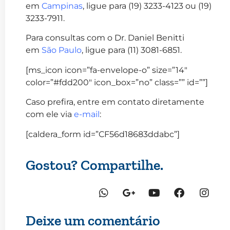
em
Campinas
, ligue para (19) 3233-4123 ou (19)
3233-7911.
Para consultas com o Dr. Daniel Benitti
em
São Paulo
, ligue para (11) 3081-6851.
[ms_icon icon=”fa-envelope-o” size=”14″
color=”#fdd200″ icon_box=”no” class=”” id=””]
Caso prefira, entre em contato diretamente
com ele via
e-mail
:
[caldera_form id=”CF56d18683ddabc”]
Gostou? Compartilhe.
Deixe um comentário