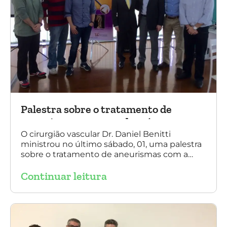
Palestra sobre o tratamento de
aneurismas com a endoprótese
multilayer, em Porto Alegre
O cirurgião vascular Dr. Daniel Benitti
ministrou no último sábado, 01, uma palestra
sobre o tratamento de aneurismas com a
endoprótese multilayer, em Porto Alegre. Na
Continuar leitura
foto, Dr. Daniel Benitti (ao centro) com os
diretores da Sociedade Brasileira de
Angiologia e Cirurgia Vascular do Rio Grande
do Sul.