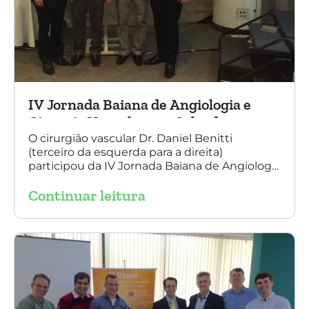
IV Jornada Baiana de Angiologia e
Cirurgia Vascular, em Salvador
O cirurgião vascular Dr. Daniel Benitti
(terceiro da esquerda para a direita)
participou da IV Jornada Baiana de Angiologia
e Cirurgia Vascular, em Salvador, nos dias 28 e
Continuar leitura
29 de outubro. Na foto também está
presente o Dr. Mauricio Aquino, presidente da
SBACV (Sociedade Brasileira de Angiologia e
de Cirurgia Vascular) Bahia.