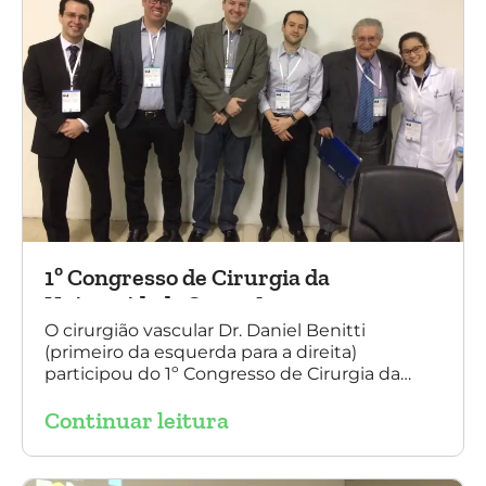
1º Congresso de Cirurgia da
Universidade Santo Amaro
O cirurgião vascular Dr. Daniel Benitti
(primeiro da esquerda para a direita)
participou do 1º Congresso de Cirurgia da
Universidade Santo Amaro, discutindo casos
Continuar leitura
de cirurgia endovascular. O evento também
contou com a presença do Dr. Alexandre
Amato e do Dr. Adnam Neser.