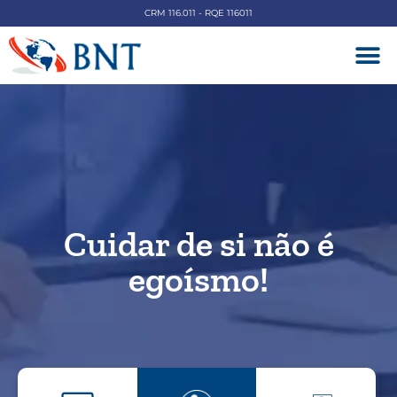
CRM 116.011 - RQE 116011
DOENÇAS V
Cuidar de si não é
egoísmo!