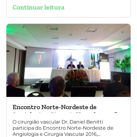
tratamento de aneurismas, mostrando a
Continuar leitura
experiência nacional e mundial com esta
tecnologia disruptiva. (na foto: à esquerda Dr.
Daniel Benitti e à direita Dr. Carlos Alberto
Fernandes Costa)
Encontro Norte-Nordeste de
Angiologia e Cirurgia Vascular 2016
O cirurgião vascular Dr. Daniel Benitti
participa do Encontro Norte-Nordeste de
Angiologia e Cirurgia Vascular 2016,