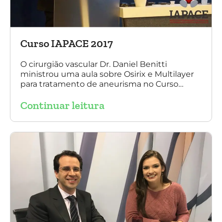
Curso IAPACE 2017
O cirurgião vascular Dr. Daniel Benitti
ministrou uma aula sobre Osirix e Multilayer
para tratamento de aneurisma no Curso
IAPACE no último sábado (25 de março de
Continuar leitura
2017). Agradecemos a todos os participantes
e, principalmente, ao nosso grande amigo Dr.
Sergio Belczak pelo convite!