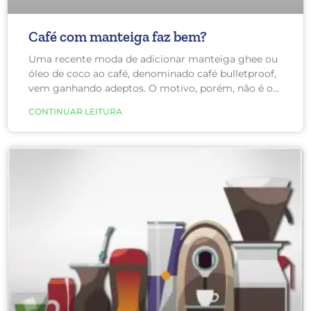
Café com manteiga faz bem?
Uma recente moda de adicionar manteiga ghee ou
óleo de coco ao café, denominado café bulletproof,
vem ganhando adeptos. O motivo, porém, não é o
incremento de sabor e sim a crença de que irá
CONTINUAR LEITURA
aumentar a energia, memória e ajudar na perda de
peso. Mas, será que esta mistura proporciona
realmente esses benefícios?