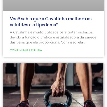
Você sabia que a Cavalinha melhora as
celulites e o lipedema?
A Cavalinha é muito utilizada para tratar inchaços,
devido à função diurética e estabilizadora da parede
das veias que ela proporciona. Com isso, ela
também reduz a retenção de sódio, característica
CONTINUAR LEITURA
das mulheres com celulite e lipedema.