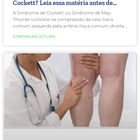
Cockett? Leia essa matéria antes de
fazer uma cirurgia
A Síndrome de Cockett ou Síndrome de May-
Thurner consiste na compressão da veia ilíaca
comum esquerda pela artéria ilíaca comum direita.
Esse aperto dificulta o retorno de sangue da perna
CONTINUAR LEITURA
esquerda para o coração, causando dor, edema e
varizes na perna esquerda. Em casos mais graves
pode causar, inclusive, trombose.