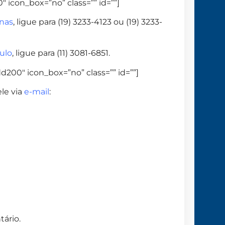
 icon_box=”no” class=”” id=””]
nas
, ligue para (19) 3233-4123 ou (19) 3233-
ulo
, ligue para (11) 3081-6851.
d200″ icon_box=”no” class=”” id=””]
le via
e-mail
:
ário.