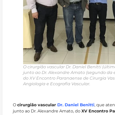
O cirurgião vascular Dr. Daniel Benitti (último
junto ao Dr. Alexandre Amato (segundo da e
do XV Encontro Paranaense de Cirurgia Vas
Angiologia e Ecografia Vascular.
O
cirurgião vascular
Dr. Daniel Benitti
, que at
junto ao Dr. Alexandre Amato, do
XV Encontro Pa