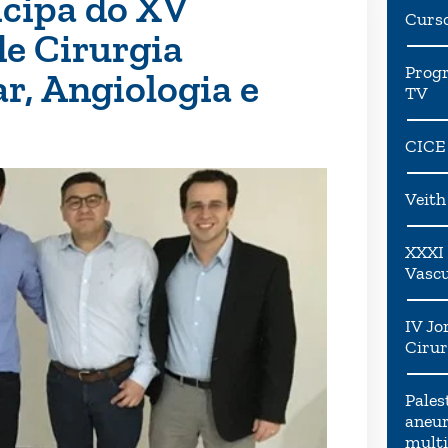
icipa do XV
Curs
e Cirurgia
Progr
r, Angiologia e
TV
CICE
Veit
XXXI 
Vascu
IV Jo
Cirur
Pales
aneur
multi