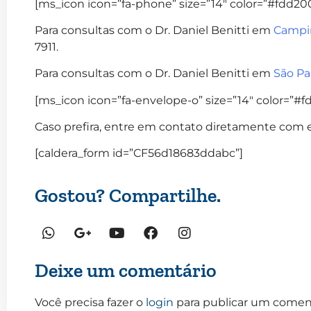
[ms_icon icon=”fa-phone” size=”14″ color=”#fdd200″
Para consultas com o Dr. Daniel Benitti em
Campi
7911.
Para consultas com o Dr. Daniel Benitti em
São Pa
[ms_icon icon=”fa-envelope-o” size=”14″ color=”#fd
Caso prefira, entre em contato diretamente com e
[caldera_form id=”CF56d18683ddabc”]
Gostou? Compartilhe.
Deixe um comentário
Você precisa fazer o
login
para publicar um coment