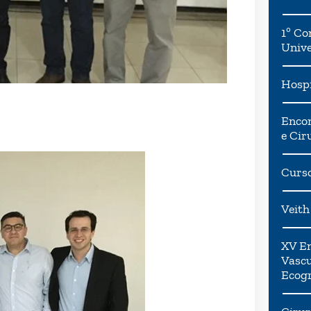
1º Co
Univ
Hospi
Encon
e Cir
Curso
Veith
XV En
Vascu
Ecogr