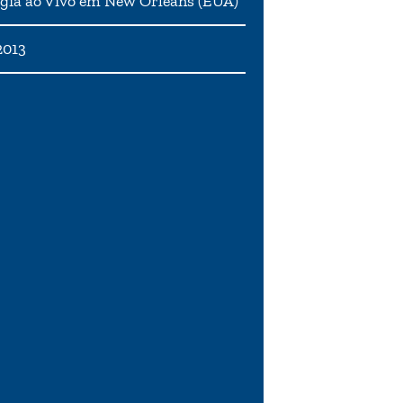
gia ao Vivo em New Orleans (EUA)
2013