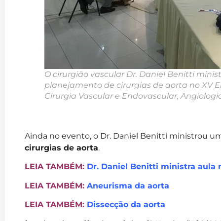
O cirurgião vascular Dr. Daniel Benitti minis
planejamento de cirurgias de aorta no XV 
Cirurgia Vascular e Endovascular, Angiologia
Ainda no evento, o Dr. Daniel Benitti ministrou 
cirurgias de aorta
.
LEIA TAMBÉM:
Dr. Daniel Benitti ministra aula
LEIA TAMBÉM:
Aneurisma da aorta
LEIA TAMBÉM:
Dissecção da aorta