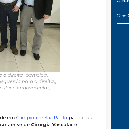
Cirur
Cice 
 à direita) participa,
squerda para a direita),
cular e Endovascular,
ende em
Campinas
e
São Paulo
, participou,
ranaense de Cirurgia Vascular e