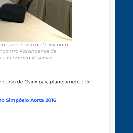
tra curso curso de Osirix para
Encontro Paranaense de
 e Ecografia Vascular.
um curso de
Osirix
para planejamento de
 no Simpósio Aorta 2016