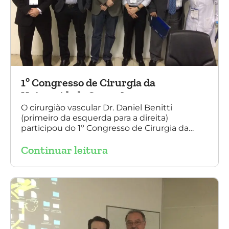
1º Congresso de Cirurgia da
Universidade Santo Amaro
O cirurgião vascular Dr. Daniel Benitti
(primeiro da esquerda para a direita)
participou do 1º Congresso de Cirurgia da
Universidade Santo Amaro, discutindo casos
Continuar leitura
de cirurgia endovascular. O evento também
contou com a presença do Dr. Alexandre
Amato e do Dr. Adnam Neser.