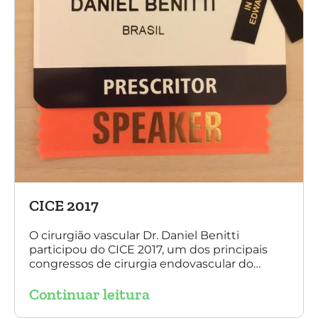
CICE 2017
O cirurgião vascular Dr. Daniel Benitti
participou do CICE 2017, um dos principais
congressos de cirurgia endovascular do
mundo. No evento ele apresentou uma aula
Continuar leitura
sobre a experiência brasileira no tratamento
de aneurismas com a endoprótese