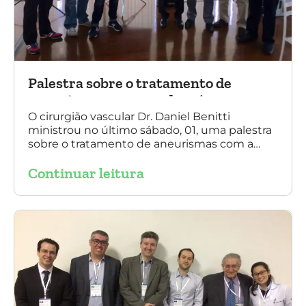
Palestra sobre o tratamento de
aneurismas com a endoprótese
multilayer, em Porto Alegre
O cirurgião vascular Dr. Daniel Benitti
ministrou no último sábado, 01, uma palestra
sobre o tratamento de aneurismas com a
endoprótese multilayer, em Porto Alegre. Na
Continuar leitura
foto, Dr. Daniel Benitti (ao centro) com os
diretores da Sociedade Brasileira de
Angiologia e Cirurgia Vascular do Rio Grande
do Sul.