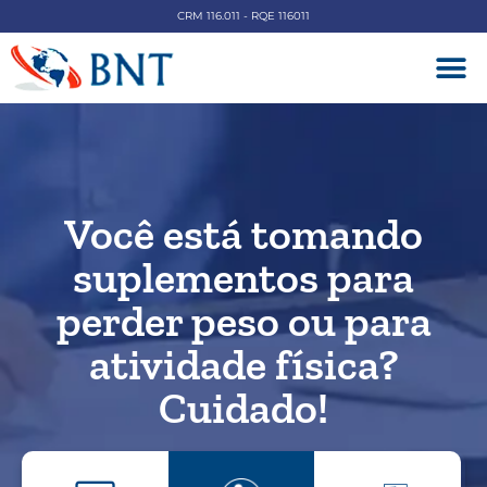
CRM 116.011 - RQE 116011
DOENÇAS V
Você está tomando
suplementos para
perder peso ou para
atividade física?
Cuidado!