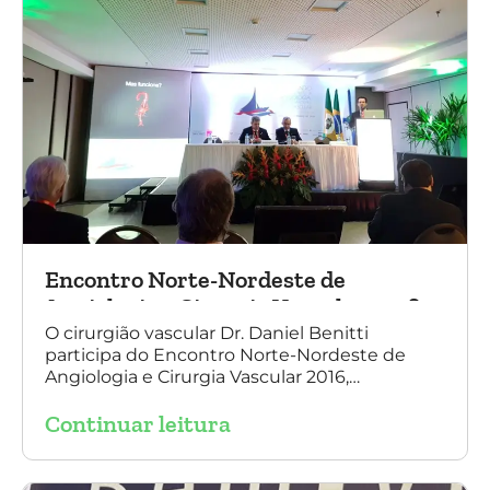
Encontro Norte-Nordeste de
Angiologia e Cirurgia Vascular 2016
O cirurgião vascular Dr. Daniel Benitti
participa do Encontro Norte-Nordeste de
Angiologia e Cirurgia Vascular 2016,
palestrando sobre o tratamento de
Continuar leitura
aneurisma da Aorta.