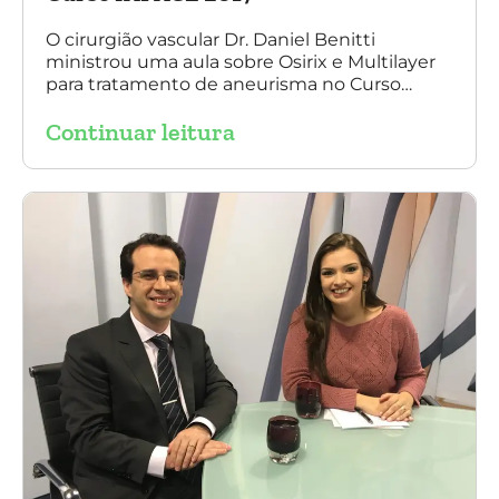
O cirurgião vascular Dr. Daniel Benitti
ministrou uma aula sobre Osirix e Multilayer
para tratamento de aneurisma no Curso
IAPACE no último sábado (25 de março de
Continuar leitura
2017). Agradecemos a todos os participantes
e, principalmente, ao nosso grande amigo Dr.
Sergio Belczak pelo convite!