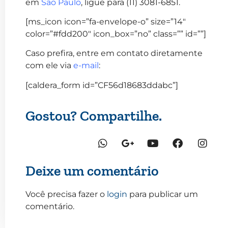
em
São Paulo
, ligue para (11) 3081-6851.
[ms_icon icon=”fa-envelope-o” size=”14″
color=”#fdd200″ icon_box=”no” class=”” id=””]
Caso prefira, entre em contato diretamente
com ele via
e-mail
:
[caldera_form id=”CF56d18683ddabc”]
Gostou? Compartilhe.
Deixe um comentário
Você precisa fazer o
login
para publicar um
comentário.