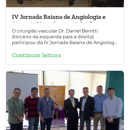
IV Jornada Baiana de Angiologia e
Cirurgia Vascular, em Salvador
O cirurgião vascular Dr. Daniel Benitti
(terceiro da esquerda para a direita)
participou da IV Jornada Baiana de Angiologia
e Cirurgia Vascular, em Salvador, nos dias 28 e
Continuar leitura
29 de outubro. Na foto também está
presente o Dr. Mauricio Aquino, presidente da
SBACV (Sociedade Brasileira de Angiologia e
de Cirurgia Vascular) Bahia.