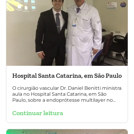
Hospital Santa Catarina, em São Paulo
O cirurgião vascular Dr. Daniel Benitti ministra
aula no Hospital Santa Catarina, em São
Paulo, sobre a endoprótesse multilayer no
tratamento de aneurismas, mostrando a
Continuar leitura
experiência nacional e mundial com esta
tecnologia disruptiva. (na foto: à esquerda Dr.
Daniel Benitti e à direita Dr. Carlos Alberto
Fernandes Costa)