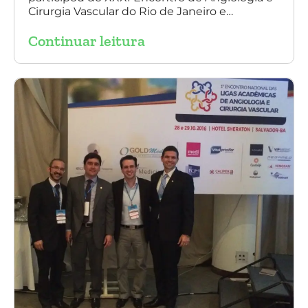
do Rio de Janeiro
Cirurgia Vascular do Rio de Janeiro e
palestrou sobre a utilização da endoprótese
Continuar leitura
multilayer no tratamento de aneurisma
tóraco-abdominal.