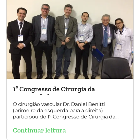
1º Congresso de Cirurgia da
Universidade Santo Amaro
O cirurgião vascular Dr. Daniel Benitti
(primeiro da esquerda para a direita)
participou do 1º Congresso de Cirurgia da
Universidade Santo Amaro, discutindo casos
Continuar leitura
de cirurgia endovascular. O evento também
contou com a presença do Dr. Alexandre