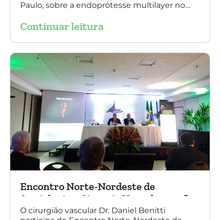
Paulo, sobre a endoprótesse multilayer no
tratamento de aneurismas, mostrando a
Continuar leitura
experiência nacional e mundial com esta
tecnologia disruptiva. (na foto: à esquerda Dr.
Daniel Benitti e à direita Dr. Carlos Alberto
Fernandes Costa)
Encontro Norte-Nordeste de
Angiologia e Cirurgia Vascular 2016
O cirurgião vascular Dr. Daniel Benitti