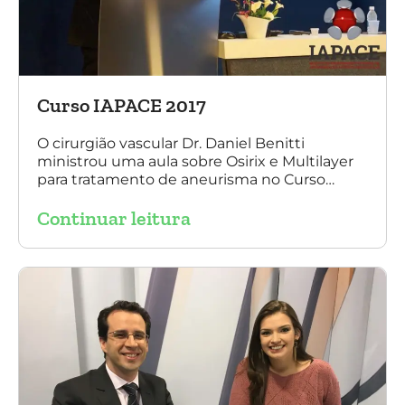
Curso IAPACE 2017
O cirurgião vascular Dr. Daniel Benitti
ministrou uma aula sobre Osirix e Multilayer
para tratamento de aneurisma no Curso
IAPACE no último sábado (25 de março de
Continuar leitura
2017). Agradecemos a todos os participantes
e, principalmente, ao nosso grande amigo Dr.
Sergio Belczak pelo convite!