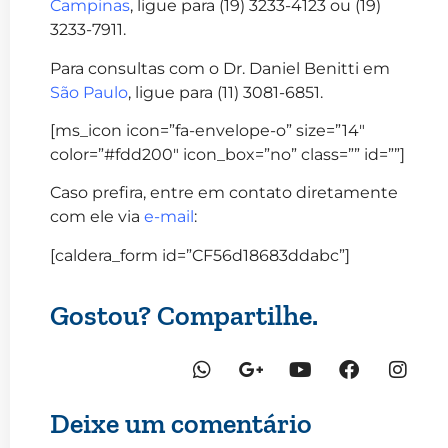
Campinas
, ligue para (19) 3233-4123 ou (19)
3233-7911.
Para consultas com o Dr. Daniel Benitti em
São Paulo
, ligue para (11) 3081-6851.
[ms_icon icon=”fa-envelope-o” size=”14″
color=”#fdd200″ icon_box=”no” class=”” id=””]
Caso prefira, entre em contato diretamente
com ele via
e-mail
:
[caldera_form id=”CF56d18683ddabc”]
Gostou? Compartilhe.
Deixe um comentário