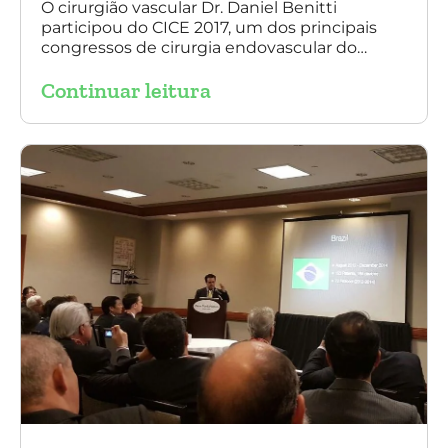
O cirurgião vascular Dr. Daniel Benitti
participou do CICE 2017, um dos principais
congressos de cirurgia endovascular do
mundo. No evento ele apresentou uma aula
Continuar leitura
sobre a experiência brasileira no tratamento
de aneurismas com a endoprótese
multilayer. Mais de 200 pacientes operados
sem nenhum caso de paraplegia!