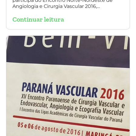
participa do Encontro Norte-Nordeste de
Angiologia e Cirurgia Vascular 2016,
palestrando sobre o tratamento de
Continuar leitura
aneurisma da Aorta.