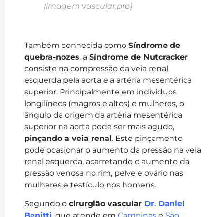
(imagem vascular.pro)
Também conhecida como
Síndrome de
quebra-nozes
, a
Síndrome de Nutcracker
consiste na compressão da veia renal
esquerda pela aorta e a artéria mesentérica
superior. Principalmente em indivíduos
longilíneos (magros e altos) e mulheres, o
ângulo da origem da artéria mesentérica
superior na aorta pode ser mais agudo,
pinçando a veia renal
. Este pinçamento
pode ocasionar o aumento da pressão na veia
renal esquerda, acarretando o aumento da
pressão venosa no rim, pelve e ovário nas
mulheres e testículo nos homens.
Segundo o
cirurgião vascular
Dr. Daniel
Benitti
, que atende em
Campinas
e
São