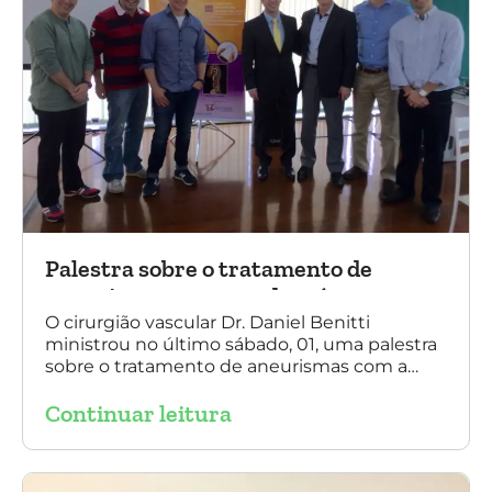
Palestra sobre o tratamento de
aneurismas com a endoprótese
multilayer, em Porto Alegre
O cirurgião vascular Dr. Daniel Benitti
ministrou no último sábado, 01, uma palestra
sobre o tratamento de aneurismas com a
endoprótese multilayer, em Porto Alegre. Na
Continuar leitura
foto, Dr. Daniel Benitti (ao centro) com os
diretores da Sociedade Brasileira de
Angiologia e Cirurgia Vascular do Rio Grande
do Sul.