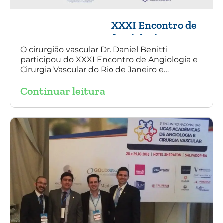
XXXI Encontro de
Angiologia e
Cirurgia Vascular
O cirurgião vascular Dr. Daniel Benitti
participou do XXXI Encontro de Angiologia e
do Rio de Janeiro
Cirurgia Vascular do Rio de Janeiro e
palestrou sobre a utilização da endoprótese
Continuar leitura
multilayer no tratamento de aneurisma
tóraco-abdominal.