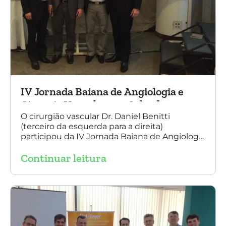
IV Jornada Baiana de Angiologia e
Cirurgia Vascular, em Salvador
O cirurgião vascular Dr. Daniel Benitti
(terceiro da esquerda para a direita)
participou da IV Jornada Baiana de Angiologia
e Cirurgia Vascular, em Salvador, nos dias 28 e
Continuar leitura
29 de outubro. Na foto também está
presente o Dr. Mauricio Aquino, presidente da
SBACV (Sociedade Brasileira de Angiologia e
de Cirurgia Vascular) Bahia.