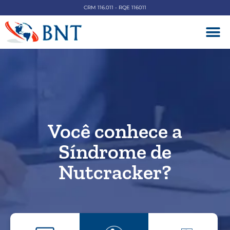
CRM 116.011 - RQE 116011
DOENÇAS V
Você conhece a
Síndrome de
Nutcracker?