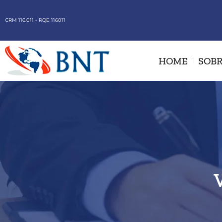
CRM 116.011 - RQE 116011
HOME
SOBR