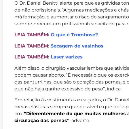
O Dr. Daniel Benitti alerta para que as grávidas
de não profissionais. “Algumas medicações e ch
má formação, e aumentar o risco de sangrament
sempre procure um profissional capacitado para o
LEIA TAMBÉM:
O que é Trombose?
LEIA TAMBÉM:
Secagem de vasinhos
LEIA TAMBÉM:
Laser varizes
Além disso, o cirurgião vascular lembra que ativida
podem causar aborto. “É necessário que os exercíc
das panturrilhas, que são o coração das pernas, e
que não haja ganho excessivo de peso”, indica.
Em relação às vestimentas e calçados, o Dr. Danie
meias elásticas sempre que possível e que opte por
cm.
“Diferentemente do que muitas mulheres a
circulação das pernas”
, adverte.