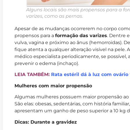
Alguns locais são mais propensos para a f
varizes, como as pernas.
Apesar de as mudanças ocorrerem no corpo como 
propensos para a
formação das varizes
. Dentre e
vulva, vagina e próximo ao ânus (hemorroidas). De
fique atenta a qualquer alteração visível na pele
médico especialista periodicamente, se possível, a
prevenir o edema (inchaço).
LEIA TAMBÉM:
Rata estéril dá à luz com ovário
Mulheres com maior propensão
Algumas mulheres possuem maior propensão ao d
São elas: obesas, sedentárias, com história famil
apresentam um ganho de peso superior a 10 kg d
Dicas: Durante a gravidez