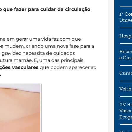
 o que fazer para cuidar da circulação
1º Co
Univ
Hospi
na em gerar uma vida faz com que
os mudem, criando uma nova fase para a
Encon
a gravidez necessita de cuidados
e Cir
utura mamãe. E, uma das principais
ções vasculares
que podem aparecer ao
Curso
.
Veith
XV En
Vascu
Ecogr