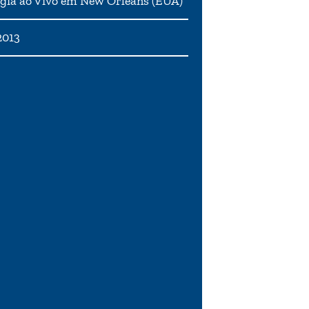
gia ao Vivo em New Orleans (EUA)
2013