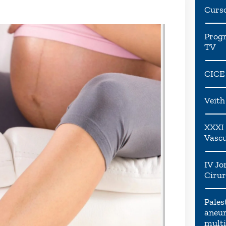
Curs
Progr
TV
CICE
Veit
XXXI 
Vascu
IV Jo
Cirur
Pales
aneur
multi