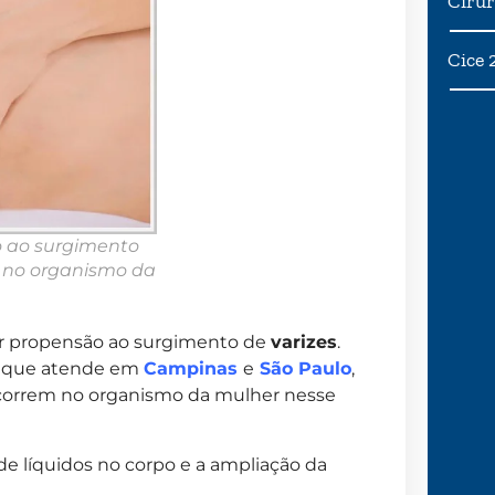
Cirur
Cice 
 ao surgimento
 no organismo da
or propensão ao surgimento de
varizes
.
, que atende em
Campinas
e
São Paulo
,
correm no organismo da mulher nesse
 líquidos no corpo e a ampliação da