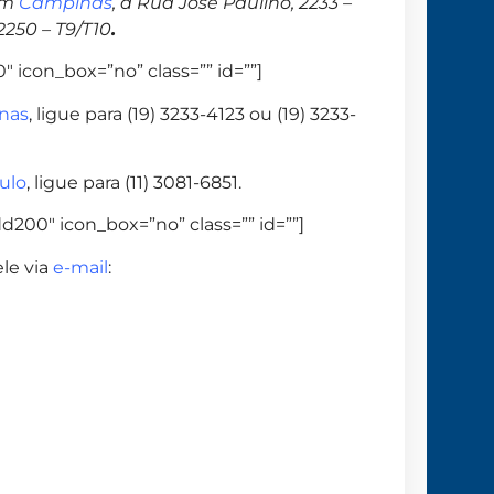
em
Campinas
, à Rua José Paulino, 2233 –
 2250 – T9/T10
.
 icon_box=”no” class=”” id=””]
nas
, ligue para (19) 3233-4123 ou (19) 3233-
ulo
, ligue para (11) 3081-6851.
d200″ icon_box=”no” class=”” id=””]
le via
e-mail
: