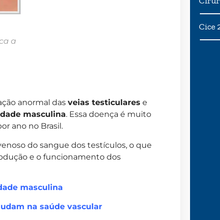
Cirur
Cice 
ca a
tação anormal das
veias testiculares
e
lidade masculina
. Essa doença é muito
r ano no Brasil.
 venoso do sangue dos testículos, o que
rodução e o funcionamento dos
idade masculina
judam na saúde vascular