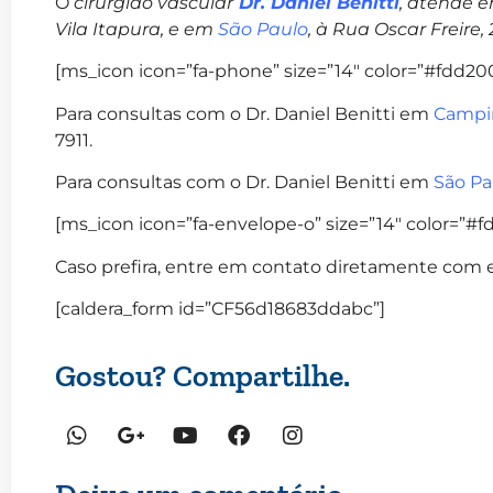
O
cirurgião vascular
Dr. Daniel Benitti
, atende 
Vila Itapura, e em
São Paulo
, à Rua Oscar Freire,
[ms_icon icon=”fa-phone” size=”14″ color=”#fdd200″
Para consultas com o Dr. Daniel Benitti em
Campi
7911.
Para consultas com o Dr. Daniel Benitti em
São Pa
[ms_icon icon=”fa-envelope-o” size=”14″ color=”#fd
Caso prefira, entre em contato diretamente com e
[caldera_form id=”CF56d18683ddabc”]
Gostou? Compartilhe.