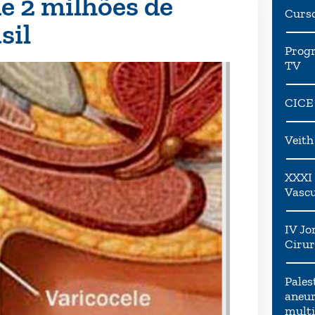
de 2 milhões de
Curs
sil
Progr
TV
CICE
Veit
XXXI 
Vascu
IV Jo
Cirur
Pales
aneur
multi