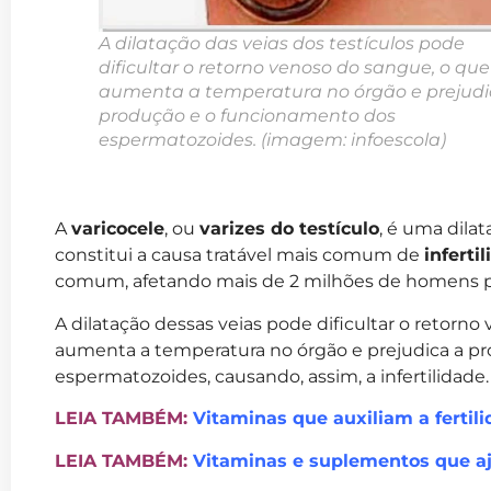
A dilatação das veias dos testículos pode
dificultar o retorno venoso do sangue, o que
aumenta a temperatura no órgão e prejudi
produção e o funcionamento dos
espermatozoides. (imagem: infoescola)
A
varicocele
, ou
varizes do testículo
, é uma dila
constitui a causa tratável mais comum de
inferti
comum, afetando mais de 2 milhões de homens po
A dilatação dessas veias pode dificultar o retorno
aumenta a temperatura no órgão e prejudica a p
espermatozoides, causando, assim, a infertilidade.
LEIA TAMBÉM:
Vitaminas que auxiliam a fertil
LEIA TAMBÉM:
Vitaminas e suplementos que a