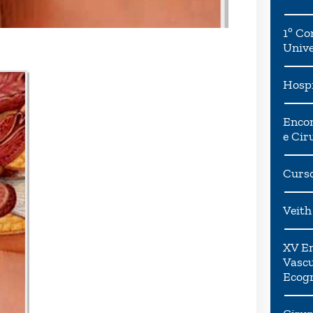
1º Co
Univ
Hospi
Encon
e Cir
Curso
Veith
XV En
Vascu
Ecogr