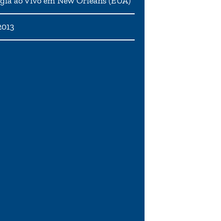
gia ao Vivo em New Orleans (EUA)
2013