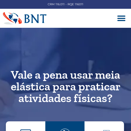
CRM 116.011 - RQE 116011
DOENÇAS V
Vale a pena usar meia
elástica para praticar
atividades físicas?