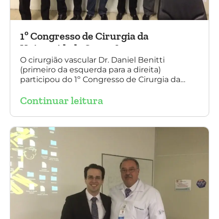
1º Congresso de Cirurgia da
Universidade Santo Amaro
O cirurgião vascular Dr. Daniel Benitti
(primeiro da esquerda para a direita)
participou do 1º Congresso de Cirurgia da
Universidade Santo Amaro, discutindo casos
Continuar leitura
de cirurgia endovascular. O evento também
contou com a presença do Dr. Alexandre
Amato e do Dr. Adnam Neser.