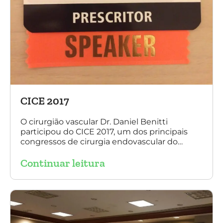
CICE 2017
O cirurgião vascular Dr. Daniel Benitti
participou do CICE 2017, um dos principais
congressos de cirurgia endovascular do
mundo. No evento ele apresentou uma aula
Continuar leitura
sobre a experiência brasileira no tratamento
de aneurismas com a endoprótese
multilayer. Mais de 200 pacientes operados
sem nenhum caso de paraplegia!