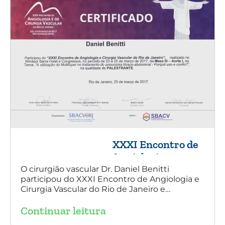
XXXI Encontro de
Angiologia e
Cirurgia Vascular
O cirurgião vascular Dr. Daniel Benitti
participou do XXXI Encontro de Angiologia e
do Rio de Janeiro
Cirurgia Vascular do Rio de Janeiro e
palestrou sobre a utilização da endoprótese
Continuar leitura
multilayer no tratamento de aneurisma
tóraco-abdominal.