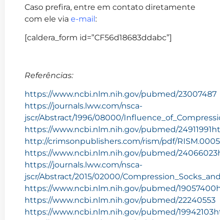
Caso prefira, entre em contato diretamente
com ele via
e-mail
:
[caldera_form id=”CF56d18683ddabc”]
Referências:
https://www.ncbi.nlm.nih.gov/pubmed/23007487
https://journals.lww.com/nsca-
jscr/Abstract/1996/08000/Influence_of_Compress
https://www.ncbi.nlm.nih.gov/pubmed/24911991
h
http://crimsonpublishers.com/rism/pdf/RISM.0005
https://www.ncbi.nlm.nih.gov/pubmed/24066023
https://journals.lww.com/nsca-
jscr/Abstract/2015/02000/Compression_Socks_and
https://www.ncbi.nlm.nih.gov/pubmed/19057400
https://www.ncbi.nlm.nih.gov/pubmed/22240553
https://www.ncbi.nlm.nih.gov/pubmed/19942103
h