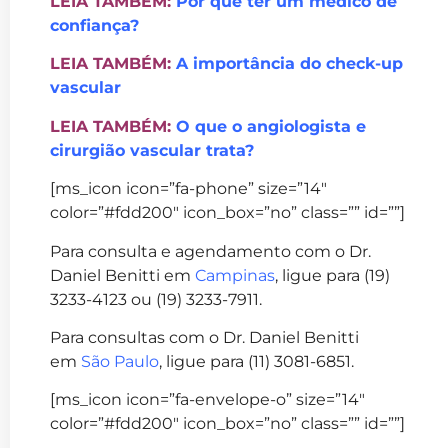
LEIA TAMBÉM:
Por que ter um médico de
confiança?
LEIA TAMBÉM:
A importância do check-up
vascular
LEIA TAMBÉM:
O que o angiologista e
cirurgião vascular trata?
[ms_icon icon=”fa-phone” size=”14″
color=”#fdd200″ icon_box=”no” class=”” id=””]
Para consulta e agendamento com o Dr.
Daniel Benitti em
Campinas
, ligue para (19)
3233-4123 ou (19) 3233-7911.
Para consultas com o Dr. Daniel Benitti
em
São Paulo
, ligue para (11) 3081-6851.
[ms_icon icon=”fa-envelope-o” size=”14″
color=”#fdd200″ icon_box=”no” class=”” id=””]