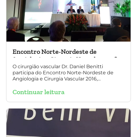
Encontro Norte-Nordeste de
Angiologia e Cirurgia Vascular 2016
O cirurgião vascular Dr. Daniel Benitti
participa do Encontro Norte-Nordeste de
Angiologia e Cirurgia Vascular 2016,
palestrando sobre o tratamento de
Continuar leitura
aneurisma da Aorta.