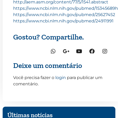
http://aem.asm.org/content/77/5/1541.abstract
https://www.ncbi.nlm.nih.gov/pubmed/15345689
h
https://www.ncbi.nlm.nih.gov/pubmed/25627452
https://www.ncbi.nlm.nih.gov/pubmed/24911991
Gostou? Compartilhe.
Deixe um comentário
Você precisa fazer o
login
para publicar um
comentário.
Últimas notícias