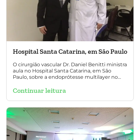
Hospital Santa Catarina, em São Paulo
O cirurgião vascular Dr. Daniel Benitti ministra
aula no Hospital Santa Catarina, em São
Paulo, sobre a endoprótesse multilayer no
tratamento de aneurismas, mostrando a
Continuar leitura
experiência nacional e mundial com esta
tecnologia disruptiva. (na foto: à esquerda Dr.
Daniel Benitti e à direita Dr. Carlos Alberto
Fernandes Costa)