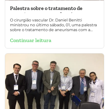
Palestra sobre o tratamento de
aneurismas com a endoprótese
multilayer, em Porto Alegre
O cirurgião vascular Dr. Daniel Benitti
ministrou no último sábado, 01, uma palestra
sobre o tratamento de aneurismas com a
endoprótese multilayer, em Porto Alegre. Na
Continuar leitura
foto, Dr. Daniel Benitti (ao centro) com os
diretores da Sociedade Brasileira de
Angiologia e Cirurgia Vascular do Rio Grande
do Sul.