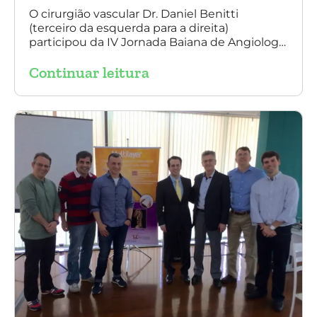
O cirurgião vascular Dr. Daniel Benitti
(terceiro da esquerda para a direita)
participou da IV Jornada Baiana de Angiologia
e Cirurgia Vascular, em Salvador, nos dias 28 e
Continuar leitura
29 de outubro. Na foto também está
presente o Dr. Mauricio Aquino, presidente da
SBACV (Sociedade Brasileira de Angiologia e
de Cirurgia Vascular) Bahia.