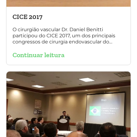
CICE 2017
O cirurgião vascular Dr. Daniel Benitti
participou do CICE 2017, um dos principais
congressos de cirurgia endovascular do
mundo. No evento ele apresentou uma aula
Continuar leitura
sobre a experiência brasileira no tratamento
de aneurismas com a endoprótese
multilayer. Mais de 200 pacientes operados
sem nenhum caso de paraplegia!