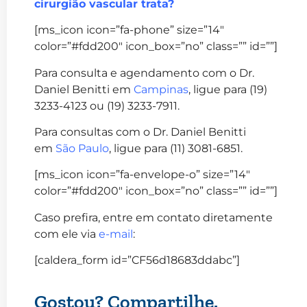
cirurgião vascular trata?
[ms_icon icon=”fa-phone” size=”14″
color=”#fdd200″ icon_box=”no” class=”” id=””]
Para consulta e agendamento com o Dr.
Daniel Benitti em
Campinas
, ligue para (19)
3233-4123 ou (19) 3233-7911.
Para consultas com o Dr. Daniel Benitti
em
São Paulo
, ligue para (11) 3081-6851.
[ms_icon icon=”fa-envelope-o” size=”14″
color=”#fdd200″ icon_box=”no” class=”” id=””]
Caso prefira, entre em contato diretamente
com ele via
e-mail
:
[caldera_form id=”CF56d18683ddabc”]
Gostou? Compartilhe.