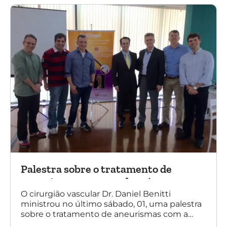
de Cirurgia Vascular) Bahia.
Palestra sobre o tratamento de
aneurismas com a endoprótese
multilayer, em Porto Alegre
O cirurgião vascular Dr. Daniel Benitti
ministrou no último sábado, 01, uma palestra
sobre o tratamento de aneurismas com a
endoprótese multilayer, em Porto Alegre. Na