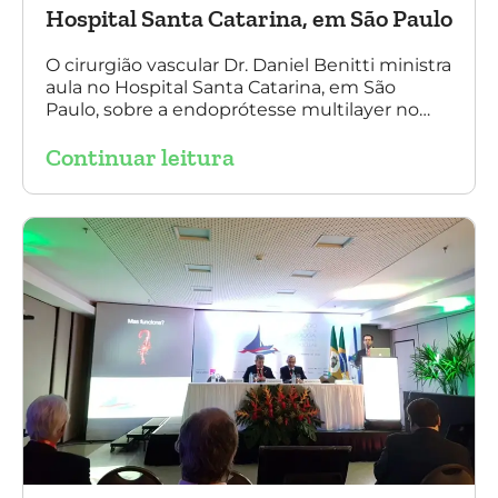
Hospital Santa Catarina, em São Paulo
O cirurgião vascular Dr. Daniel Benitti ministra
aula no Hospital Santa Catarina, em São
Paulo, sobre a endoprótesse multilayer no
tratamento de aneurismas, mostrando a
Continuar leitura
experiência nacional e mundial com esta
tecnologia disruptiva. (na foto: à esquerda Dr.
Daniel Benitti e à direita Dr. Carlos Alberto
Fernandes Costa)