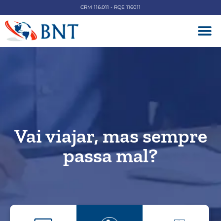
CRM 116.011 - RQE 116011
DOENÇAS V
Vai viajar, mas sempre
passa mal?