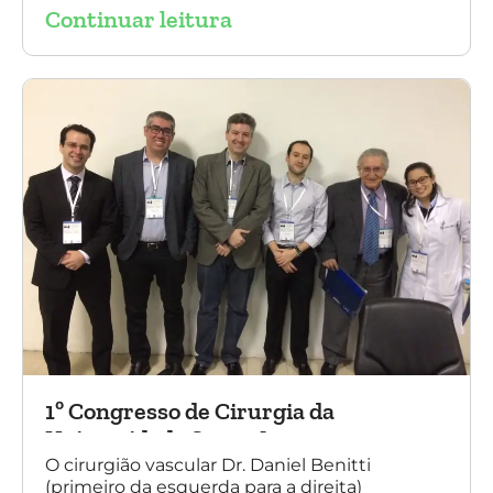
Continuar leitura
foto, Dr. Daniel Benitti (ao centro) com os
diretores da Sociedade Brasileira de
Angiologia e Cirurgia Vascular do Rio Grande
do Sul.
1º Congresso de Cirurgia da
Universidade Santo Amaro
O cirurgião vascular Dr. Daniel Benitti
(primeiro da esquerda para a direita)