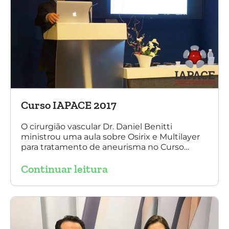
Curso IAPACE 2017
O cirurgião vascular Dr. Daniel Benitti
ministrou uma aula sobre Osirix e Multilayer
para tratamento de aneurisma no Curso
IAPACE no último sábado (25 de março de
Continuar leitura
2017). Agradecemos a todos os participantes
e, principalmente, ao nosso grande amigo Dr.
Sergio Belczak pelo convite!