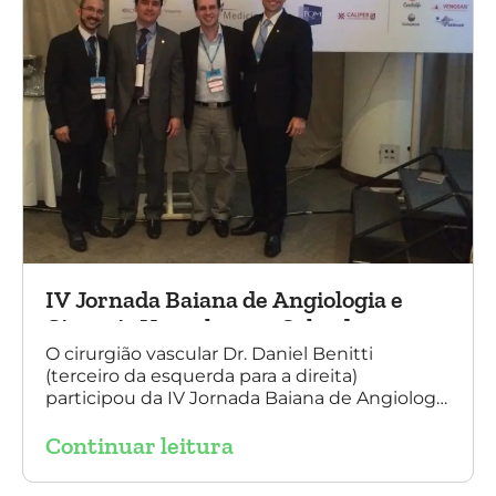
IV Jornada Baiana de Angiologia e
Cirurgia Vascular, em Salvador
O cirurgião vascular Dr. Daniel Benitti
(terceiro da esquerda para a direita)
participou da IV Jornada Baiana de Angiologia
e Cirurgia Vascular, em Salvador, nos dias 28 e
Continuar leitura
29 de outubro. Na foto também está
presente o Dr. Mauricio Aquino, presidente da
SBACV (Sociedade Brasileira de Angiologia e