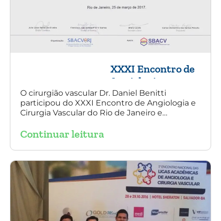
XXXI Encontro de
Angiologia e
Cirurgia Vascular
O cirurgião vascular Dr. Daniel Benitti
participou do XXXI Encontro de Angiologia e
do Rio de Janeiro
Cirurgia Vascular do Rio de Janeiro e
palestrou sobre a utilização da endoprótese
Continuar leitura
multilayer no tratamento de aneurisma
tóraco-abdominal.