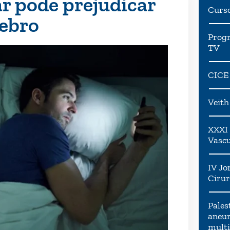
ar pode prejudicar
Curs
rebro
Progr
TV
CICE
Veit
XXXI 
Vascu
IV Jo
Cirur
Pales
aneur
multi