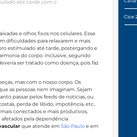
Cirur
mulado até tarde com o
Cice 
xadas e olhos fixos nos celulares. Esse
om dificuldades para relaxarem e mais
ebro estimulado até tarde, postergando e
harmonia do corpo.
Inclusive, segundo
 deveria ser tratado como doença, pois faz
beças, mas com o nosso corpo. Os
 que as pessoas nem imaginam. Sejam
anto passar pelos feeds de notícias, ou
stas, perda de libido, impotência, etc..
, mais conectados e mais produtivos,
o afetados pela dependência
vascular
que atende em
São Paulo
e em