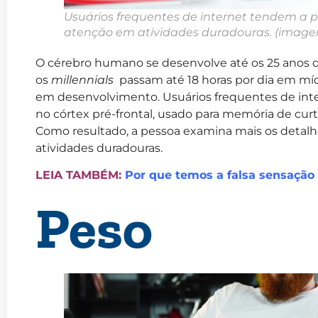
Usuários frequentes de internet tendem a pe
atenção em atividades duradouras.
(image
O cérebro humano se desenvolve até os 25 anos
os
millennials
passam até 18 horas por dia em mídi
em desenvolvimento. Usuários frequentes de int
no córtex pré-frontal, usado para memória de cur
Como resultado, a pessoa examina mais os detalh
atividades duradouras.
LEIA TAMBÉM:
Por que temos a falsa sensação 
Peso