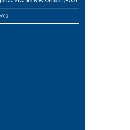
gia ao Vivo em New Orleans (EUA)
2013