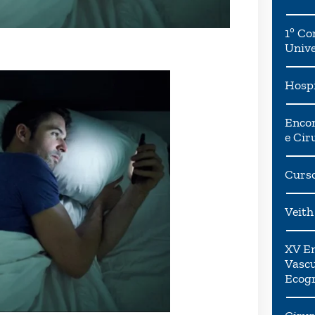
1º Co
Univ
Hospi
Encon
e Cir
Curso
Veith
XV En
Vascu
Ecogr