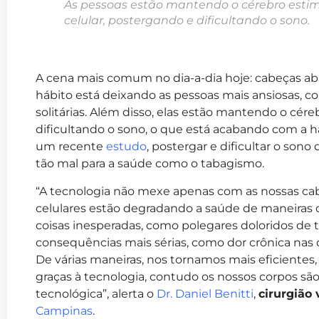
As pessoas estão mantendo o cérebro esti
celular, postergando e dificultando o sono.
A cena mais comum no dia-a-dia hoje: cabeças abai
hábito está deixando as pessoas mais ansiosas, c
solitárias. Além disso, elas estão mantendo o cér
dificultando o sono, o que está acabando com a 
um recente
estudo
, postergar e dificultar o sono
tão mal para a saúde como o tabagismo.
“A tecnologia não mexe apenas com as nossas ca
celulares estão degradando a saúde de maneiras
coisas inesperadas, como polegares doloridos de t
consequências mais sérias, como dor crônica nas co
De várias maneiras, nos tornamos mais eficientes
graças à tecnologia, contudo os nossos corpos sã
tecnológica”, alerta o
Dr. Daniel Benitti
,
cirurgião 
Campinas
.