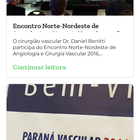
Encontro Norte-Nordeste de
Angiologia e Cirurgia Vascular 2016
O cirurgião vascular Dr. Daniel Benitti
participa do Encontro Norte-Nordeste de
Angiologia e Cirurgia Vascular 2016,
palestrando sobre o tratamento de
Continuar leitura
aneurisma da Aorta.