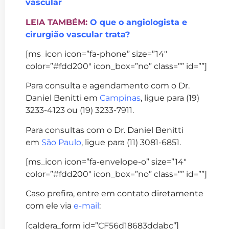
vascular
LEIA TAMBÉM:
O que o angiologista e
cirurgião vascular trata?
[ms_icon icon=”fa-phone” size=”14″
color=”#fdd200″ icon_box=”no” class=”” id=””]
Para consulta e agendamento com o Dr.
Daniel Benitti em
Campinas
, ligue para (19)
3233-4123 ou (19) 3233-7911.
Para consultas com o Dr. Daniel Benitti
em
São Paulo
, ligue para (11) 3081-6851.
[ms_icon icon=”fa-envelope-o” size=”14″
color=”#fdd200″ icon_box=”no” class=”” id=””]
Caso prefira, entre em contato diretamente
com ele via
e-mail
:
[caldera_form id=”CF56d18683ddabc”]