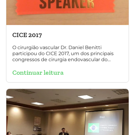
CICE 2017
O cirurgião vascular Dr. Daniel Benitti
participou do CICE 2017, um dos principais
congressos de cirurgia endovascular do
mundo. No evento ele apresentou uma aula
Continuar leitura
sobre a experiência brasileira no tratamento
de aneurismas com a endoprótese
multilayer. Mais de 200 pacientes operados
sem nenhum caso de paraplegia!