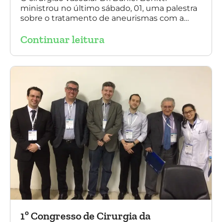
ministrou no último sábado, 01, uma palestra
sobre o tratamento de aneurismas com a
endoprótese multilayer, em Porto Alegre. Na
Continuar leitura
foto, Dr. Daniel Benitti (ao centro) com os
diretores da Sociedade Brasileira de
Angiologia e Cirurgia Vascular do Rio Grande
do Sul.
1º Congresso de Cirurgia da