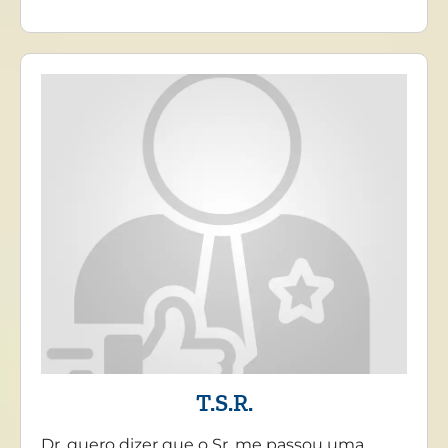
T.S.R.
Dr. quero dizer que o Sr. me passou uma