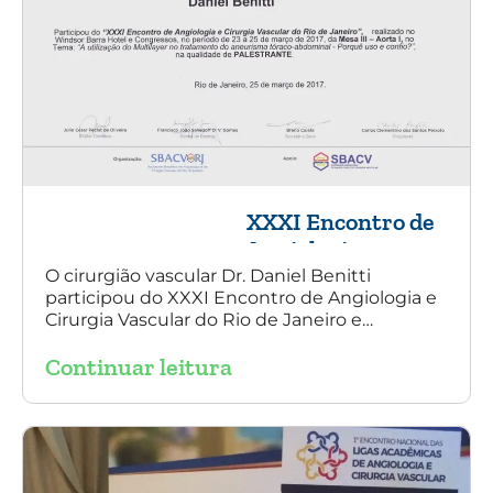
XXXI Encontro de
Angiologia e
Cirurgia Vascular
O cirurgião vascular Dr. Daniel Benitti
participou do XXXI Encontro de Angiologia e
do Rio de Janeiro
Cirurgia Vascular do Rio de Janeiro e
palestrou sobre a utilização da endoprótese
Continuar leitura
multilayer no tratamento de aneurisma
tóraco-abdominal.