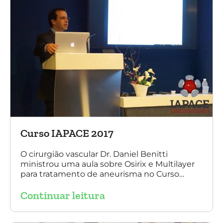
Curso IAPACE 2017
O cirurgião vascular Dr. Daniel Benitti
ministrou uma aula sobre Osirix e Multilayer
para tratamento de aneurisma no Curso
IAPACE no último sábado (25 de março de
Continuar leitura
2017). Agradecemos a todos os participantes
e, principalmente, ao nosso grande amigo Dr.
Sergio Belczak pelo convite!