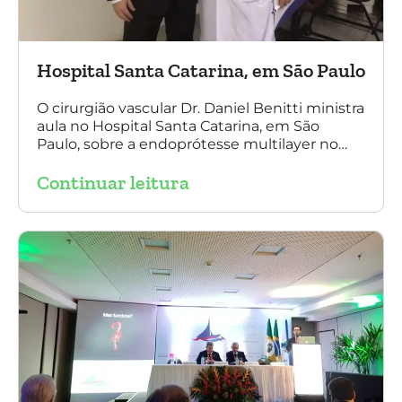
Hospital Santa Catarina, em São Paulo
O cirurgião vascular Dr. Daniel Benitti ministra
aula no Hospital Santa Catarina, em São
Paulo, sobre a endoprótesse multilayer no
tratamento de aneurismas, mostrando a
Continuar leitura
experiência nacional e mundial com esta
tecnologia disruptiva. (na foto: à esquerda Dr.
Daniel Benitti e à direita Dr. Carlos Alberto
Fernandes Costa)