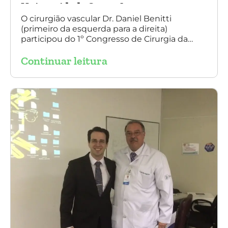
Universidade Santo Amaro
O cirurgião vascular Dr. Daniel Benitti
(primeiro da esquerda para a direita)
participou do 1º Congresso de Cirurgia da
Universidade Santo Amaro, discutindo casos
Continuar leitura
de cirurgia endovascular. O evento também
contou com a presença do Dr. Alexandre
Amato e do Dr. Adnam Neser.