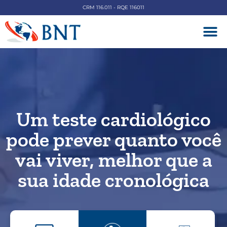
CRM 116.011 - RQE 116011
DOENÇAS V
Um teste cardiológico
pode prever quanto você
vai viver, melhor que a
sua idade cronológica