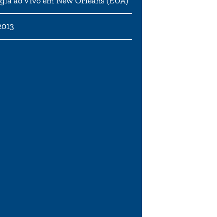
gia ao Vivo em New Orleans (EUA)
2013