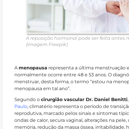
A reposição hormonal pode ser feita ante
(imagem Freepik)
A
menopausa
representa a última menstruação 
normalmente ocorre entre 48 e 53 anos. O diagnó
menstruar, desta forma, o termo “estou na menopa
menopausa em tal ano”.
Segundo o
cirurgião vascular Dr. Daniel Benitti
Paulo
, climatério representa o período de transiçã
reprodutiva, marcado pelos sinais e sintomas típi
ondas de calor, secura vaginal, alterações na pele
memória, redução da massa óssea, irritabilidade, 