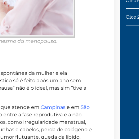
Cirur
Cice 
s mesmo da menopausa.
espontânea da mulher e ela
stico só é feito após um ano sem
usa” não é o ideal, mas sim “tive a
, que atende em
Campinas
e em
São
o entre a fase reprodutiva e a não
cos, como irregularidade menstrual,
, unhas e cabelos, perda de colágeno e
humor flutuante, queda da libido,