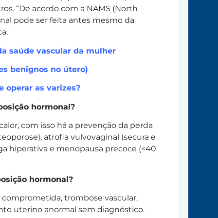
tros. “De acordo com a NAMS (North
nal pode ser feita antes mesmo da
ca.
da saúde vascular da mulher
s benignos no útero)
 operar as varizes?
reposição hormonal?
alor, com isso há a prevenção da perda
eoporose), atrofia vulvovaginal (secura e
iga hiperativa e menopausa precoce (<40
eposição hormonal?
 comprometida, trombose vascular,
nto uterino anormal sem diagnóstico.