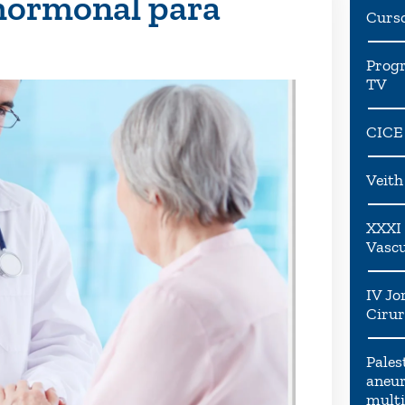
hormonal para
Curs
Progr
TV
CICE
Veit
XXXI 
Vascu
IV Jo
Cirur
Pales
aneur
multi