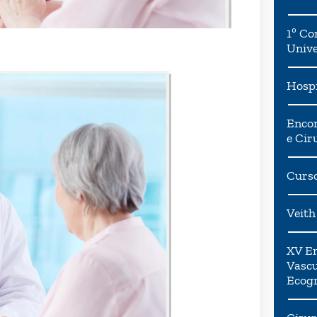
1º Co
Univ
Hospi
Encon
e Cir
Curso
Veith
XV En
Vascu
Ecogr