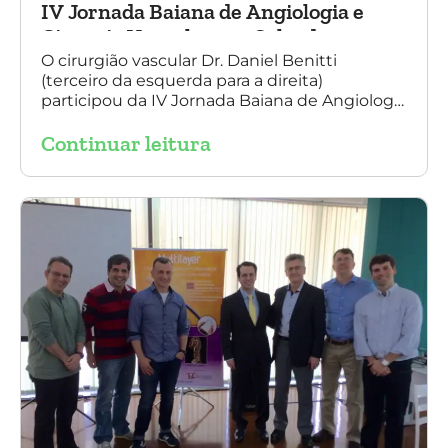
IV Jornada Baiana de Angiologia e
Cirurgia Vascular, em Salvador
O cirurgião vascular Dr. Daniel Benitti
(terceiro da esquerda para a direita)
participou da IV Jornada Baiana de Angiologia
e Cirurgia Vascular, em Salvador, nos dias 28 e
Continuar leitura
29 de outubro. Na foto também está
presente o Dr. Mauricio Aquino, presidente da
SBACV (Sociedade Brasileira de Angiologia e
de Cirurgia Vascular) Bahia.