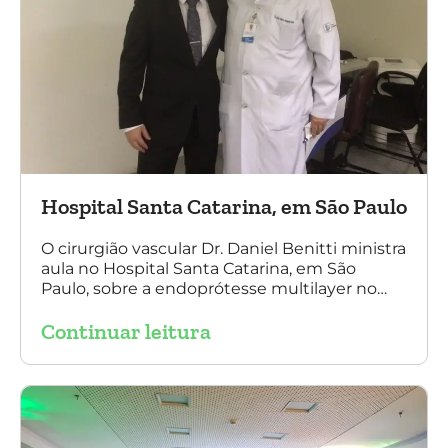
Hospital Santa Catarina, em São Paulo
O cirurgião vascular Dr. Daniel Benitti ministra
aula no Hospital Santa Catarina, em São
Paulo, sobre a endoprótesse multilayer no
tratamento de aneurismas, mostrando a
Continuar leitura
experiência nacional e mundial com esta
tecnologia disruptiva. (na foto: à esquerda Dr.
Daniel Benitti e à direita Dr. Carlos Alberto
Fernandes Costa)