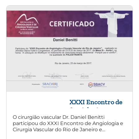
XXXI Encontro de
Angiologia e
Cirurgia Vascular
O cirurgião vascular Dr. Daniel Benitti
participou do XXXI Encontro de Angiologia e
do Rio de Janeiro
Cirurgia Vascular do Rio de Janeiro e
palestrou sobre a utilização da endoprótese