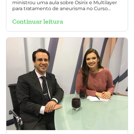
ministrou uma aula sobre Osirix e Multilayer
para tratamento de aneurisma no Curso
IAPACE no último sábado (25 de março de
Continuar leitura
2017). Agradecemos a todos os participantes
e, principalmente, ao nosso grande amigo Dr.
Sergio Belczak pelo convite!