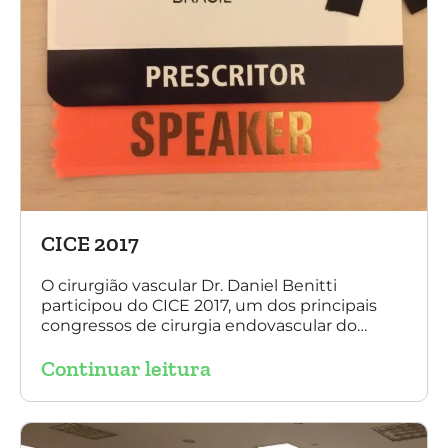
CICE 2017
O cirurgião vascular Dr. Daniel Benitti
participou do CICE 2017, um dos principais
congressos de cirurgia endovascular do
mundo. No evento ele apresentou uma aula
Continuar leitura
sobre a experiência brasileira no tratamento
de aneurismas com a endoprótese
multilayer. Mais de 200 pacientes operados
sem nenhum caso de paraplegia!