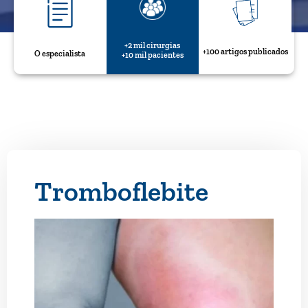
+2 mil cirurgias
+100 artigos publicados
O especialista
+10 mil pacientes
Tromboflebite