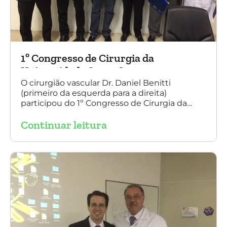
1º Congresso de Cirurgia da
Universidade Santo Amaro
O cirurgião vascular Dr. Daniel Benitti
(primeiro da esquerda para a direita)
participou do 1º Congresso de Cirurgia da
Universidade Santo Amaro, discutindo casos
Continuar leitura
de cirurgia endovascular. O evento também
contou com a presença do Dr. Alexandre
Amato e do Dr. Adnam Neser.