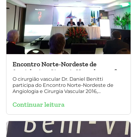
Encontro Norte-Nordeste de
Angiologia e Cirurgia Vascular 2016
O cirurgião vascular Dr. Daniel Benitti
participa do Encontro Norte-Nordeste de
Angiologia e Cirurgia Vascular 2016,
palestrando sobre o tratamento de
Continuar leitura
aneurisma da Aorta.