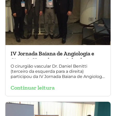
IV Jornada Baiana de Angiologia e
Cirurgia Vascular, em Salvador
O cirurgião vascular Dr. Daniel Benitti
(terceiro da esquerda para a direita)
participou da IV Jornada Baiana de Angiologia
e Cirurgia Vascular, em Salvador, nos dias 28 e
Continuar leitura
29 de outubro. Na foto também está
presente o Dr. Mauricio Aquino, presidente da
SBACV (Sociedade Brasileira de Angiologia e
de Cirurgia Vascular) Bahia.