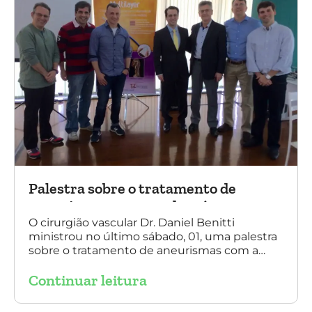
Palestra sobre o tratamento de
aneurismas com a endoprótese
multilayer, em Porto Alegre
O cirurgião vascular Dr. Daniel Benitti
ministrou no último sábado, 01, uma palestra
sobre o tratamento de aneurismas com a
endoprótese multilayer, em Porto Alegre. Na
Continuar leitura
foto, Dr. Daniel Benitti (ao centro) com os
diretores da Sociedade Brasileira de
Angiologia e Cirurgia Vascular do Rio Grande