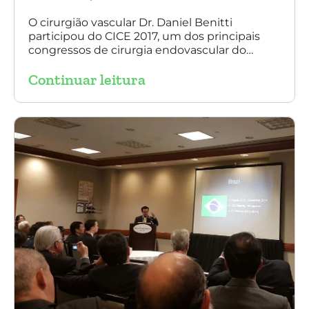
O cirurgião vascular Dr. Daniel Benitti
participou do CICE 2017, um dos principais
congressos de cirurgia endovascular do
mundo. No evento ele apresentou uma aula
Continuar leitura
sobre a experiência brasileira no tratamento
de aneurismas com a endoprótese
multilayer. Mais de 200 pacientes operados
sem nenhum caso de paraplegia!