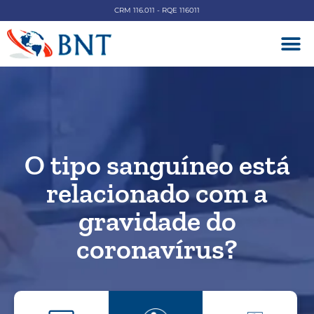
CRM 116.011 - RQE 116011
DOENÇAS V
O tipo sanguíneo está
relacionado com a
gravidade do
coronavírus?