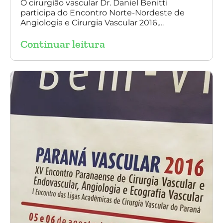
O cirurgião vascular Dr. Daniel Benitti
participa do Encontro Norte-Nordeste de
Angiologia e Cirurgia Vascular 2016,
palestrando sobre o tratamento de
Continuar leitura
aneurisma da Aorta.