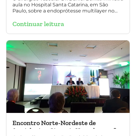
aula no Hospital Santa Catarina, em São
Paulo, sobre a endoprótesse multilayer no
tratamento de aneurismas, mostrando a
Continuar leitura
experiência nacional e mundial com esta
tecnologia disruptiva. (na foto: à esquerda Dr.
Daniel Benitti e à direita Dr. Carlos Alberto
Fernandes Costa)
Encontro Norte-Nordeste de
Angiologia e Cirurgia Vascular 2016