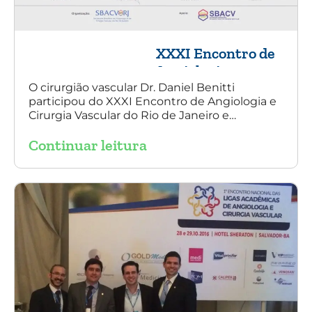
XXXI Encontro de
Angiologia e
Cirurgia Vascular
O cirurgião vascular Dr. Daniel Benitti
participou do XXXI Encontro de Angiologia e
do Rio de Janeiro
Cirurgia Vascular do Rio de Janeiro e
palestrou sobre a utilização da endoprótese
Continuar leitura
multilayer no tratamento de aneurisma
tóraco-abdominal.