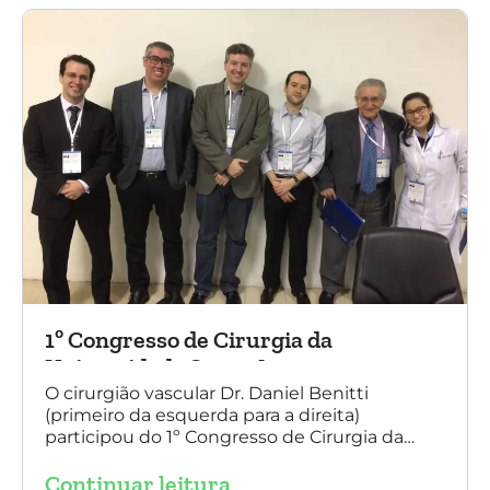
do Sul.
1º Congresso de Cirurgia da
Universidade Santo Amaro
O cirurgião vascular Dr. Daniel Benitti
(primeiro da esquerda para a direita)
participou do 1º Congresso de Cirurgia da
Universidade Santo Amaro, discutindo casos
Continuar leitura
de cirurgia endovascular. O evento também