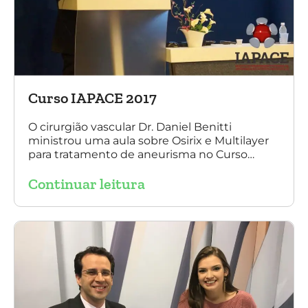
Curso IAPACE 2017
O cirurgião vascular Dr. Daniel Benitti
ministrou uma aula sobre Osirix e Multilayer
para tratamento de aneurisma no Curso
IAPACE no último sábado (25 de março de
Continuar leitura
2017). Agradecemos a todos os participantes
e, principalmente, ao nosso grande amigo Dr.
Sergio Belczak pelo convite!