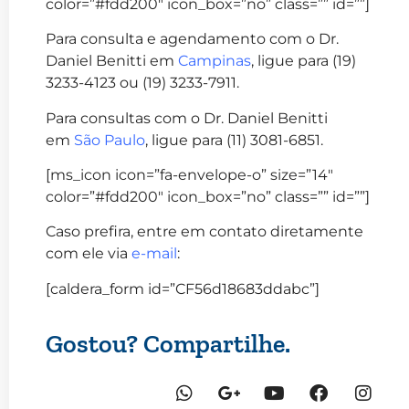
color=”#fdd200″ icon_box=”no” class=”” id=””]
Para consulta e agendamento com o Dr.
Daniel Benitti em
Campinas
, ligue para (19)
3233-4123 ou (19) 3233-7911.
Para consultas com o Dr. Daniel Benitti
em
São Paulo
, ligue para (11) 3081-6851.
[ms_icon icon=”fa-envelope-o” size=”14″
color=”#fdd200″ icon_box=”no” class=”” id=””]
Caso prefira, entre em contato diretamente
com ele via
e-mail
:
[caldera_form id=”CF56d18683ddabc”]
Gostou? Compartilhe.