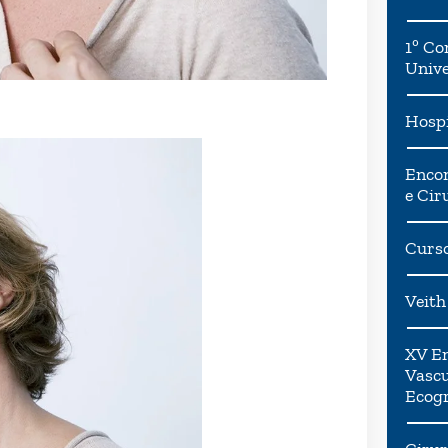
1º Co
Univ
Hospi
Encon
e Cir
Curso
Veith
XV En
Vascu
Ecogr