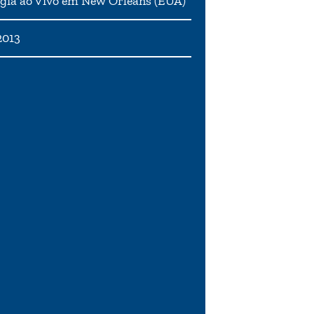
gia ao Vivo em New Orleans (EUA)
2013