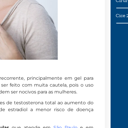
Cirur
Cice 
ecorrente, principalmente em gel para
er feito com muita cautela, pois o uso
dem ser nocivos para as mulheres.
es de testosterona total ao aumento do
 de estradiol a menor risco de doença
ular
que atende em
São Paulo
e em