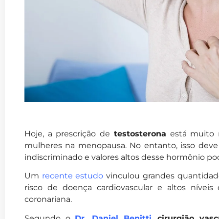
Hoje, a prescrição de
testosterona
está muito r
mulheres na menopausa. No entanto, isso deve s
indiscriminado e valores altos desse hormônio po
Um
recente estudo
vinculou grandes quantidad
risco de doença cardiovascular e altos níveis
coronariana.
Segundo o
Dr. Daniel Benitti
,
cirurgião vasc