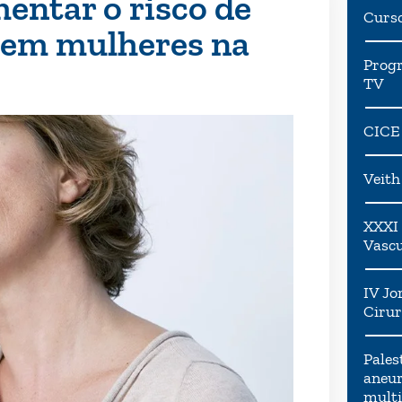
entar o risco de
Curs
 em mulheres na
Progr
TV
CICE
Veit
XXXI 
Vascu
IV Jo
Cirur
Pales
aneur
multi