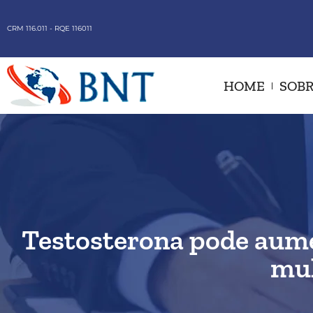
CRM 116.011 - RQE 116011
HOME
SOBR
Testosterona pode aume
mul