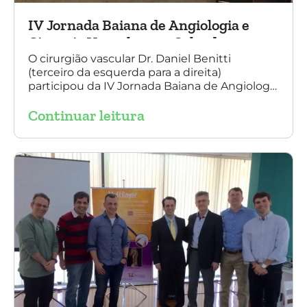
IV Jornada Baiana de Angiologia e
Cirurgia Vascular, em Salvador
O cirurgião vascular Dr. Daniel Benitti
(terceiro da esquerda para a direita)
participou da IV Jornada Baiana de Angiologia
e Cirurgia Vascular, em Salvador, nos dias 28 e
Continuar leitura
29 de outubro. Na foto também está
presente o Dr. Mauricio Aquino, presidente da
SBACV (Sociedade Brasileira de Angiologia e
de Cirurgia Vascular) Bahia.