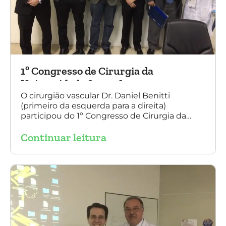
1º Congresso de Cirurgia da
Universidade Santo Amaro
O cirurgião vascular Dr. Daniel Benitti
(primeiro da esquerda para a direita)
participou do 1º Congresso de Cirurgia da
Universidade Santo Amaro, discutindo casos
Continuar leitura
de cirurgia endovascular. O evento também
contou com a presença do Dr. Alexandre
Amato e do Dr. Adnam Neser.