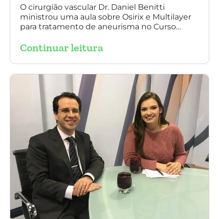
O cirurgião vascular Dr. Daniel Benitti
ministrou uma aula sobre Osirix e Multilayer
para tratamento de aneurisma no Curso
IAPACE no último sábado (25 de março de
Continuar leitura
2017). Agradecemos a todos os participantes
e, principalmente, ao nosso grande amigo Dr.
Sergio Belczak pelo convite!