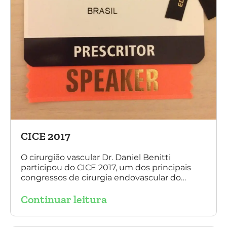
CICE 2017
O cirurgião vascular Dr. Daniel Benitti
participou do CICE 2017, um dos principais
congressos de cirurgia endovascular do
mundo. No evento ele apresentou uma aula
Continuar leitura
sobre a experiência brasileira no tratamento
de aneurismas com a endoprótese
multilayer. Mais de 200 pacientes operados