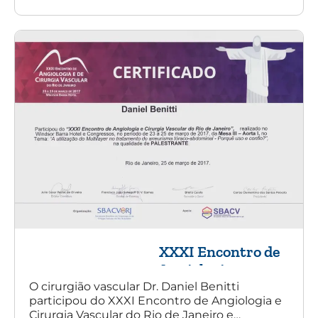
XXXI Encontro de
Angiologia e
Cirurgia Vascular
O cirurgião vascular Dr. Daniel Benitti
participou do XXXI Encontro de Angiologia e
do Rio de Janeiro
Cirurgia Vascular do Rio de Janeiro e