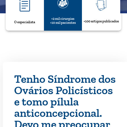
+2 mil cirurgias
+100 artigos publicados
O especialista
+10 mil pacientes
Tenho Síndrome dos
Ovários Policísticos
e tomo pílula
anticoncepcional.
Devo me preocupar