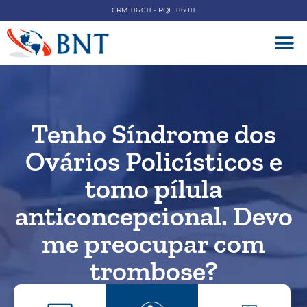
CRM 116.011 - RQE 116011
DOENÇAS V
Tenho Síndrome dos
Ovários Policísticos e
tomo pílula
anticoncepcional. Devo
me preocupar com
trombose?