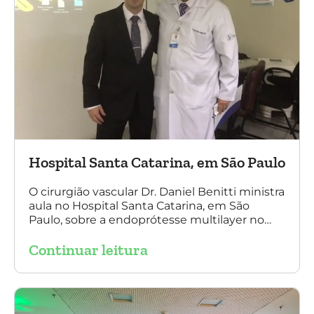
Hospital Santa Catarina, em São Paulo
O cirurgião vascular Dr. Daniel Benitti ministra
aula no Hospital Santa Catarina, em São
Paulo, sobre a endoprótesse multilayer no
tratamento de aneurismas, mostrando a
Continuar leitura
experiência nacional e mundial com esta
tecnologia disruptiva. (na foto: à esquerda Dr.
Daniel Benitti e à direita Dr. Carlos Alberto
Fernandes Costa)