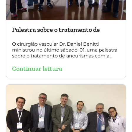
Palestra sobre o tratamento de
aneurismas com a endoprótese
multilayer, em Porto Alegre
O cirurgião vascular Dr. Daniel Benitti
ministrou no último sábado, 01, uma palestra
sobre o tratamento de aneurismas com a
endoprótese multilayer, em Porto Alegre. Na
Continuar leitura
foto, Dr. Daniel Benitti (ao centro) com os
diretores da Sociedade Brasileira de
Angiologia e Cirurgia Vascular do Rio Grande
do Sul.