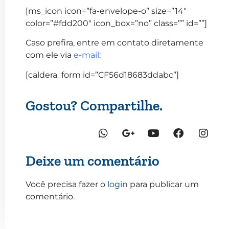
[ms_icon icon=”fa-envelope-o” size=”14″
color=”#fdd200″ icon_box=”no” class=”” id=””]
Caso prefira, entre em contato diretamente
com ele via
e-mail
:
[caldera_form id=”CF56d18683ddabc”]
Gostou? Compartilhe.
Deixe um comentário
Você precisa fazer o
login
para publicar um
comentário.