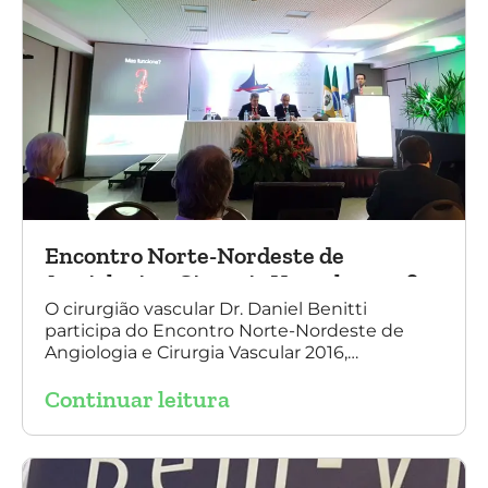
Encontro Norte-Nordeste de
Angiologia e Cirurgia Vascular 2016
O cirurgião vascular Dr. Daniel Benitti
participa do Encontro Norte-Nordeste de
Angiologia e Cirurgia Vascular 2016,
palestrando sobre o tratamento de
Continuar leitura
aneurisma da Aorta.