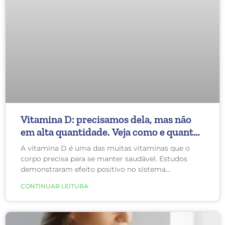
Vitamina D: precisamos dela, mas não
em alta quantidade. Veja como e quanto
você precisa.
A vitamina D é uma das muitas vitaminas que o
corpo precisa para se manter saudável. Estudos
demonstraram efeito positivo no sistema
imunológico, tratamento de doenças autoimunes e
CONTINUAR LEITURA
alguns tipos de câncer. A vitamina D em altas dose
é eficaz para o tratamento de algumas doenças
autoimunes, como a esclerose lateral amiotrófica,
mas não há evidência ainda que melhore a