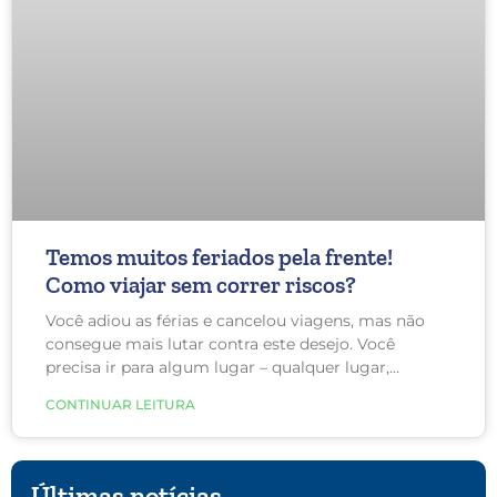
Temos muitos feriados pela frente!
Como viajar sem correr riscos?
Você adiou as férias e cancelou viagens, mas não
consegue mais lutar contra este desejo. Você
precisa ir para algum lugar – qualquer lugar,
mesmo que seja apenas uma ou duas horas de
CONTINUAR LEITURA
distância de casa. E, mesmo que você não vá a lugar
algum agora, você sabe que viajar pode fazer parte
do seu futuro próximo. Independentemente de
quando e onde, uma coisa é certa: este ano você
Últimas notícias