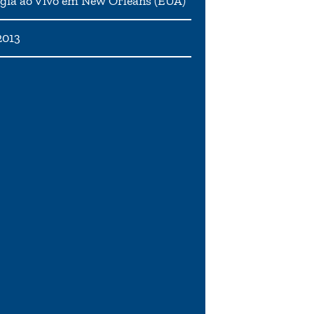
gia ao Vivo em New Orleans (EUA)
2013