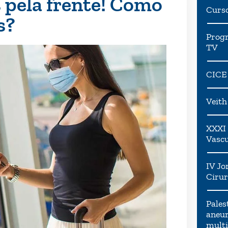
 pela frente! Como
Curs
s?
Progr
TV
CICE
Veit
XXXI 
Vascu
IV Jo
Cirur
Pales
aneur
multi