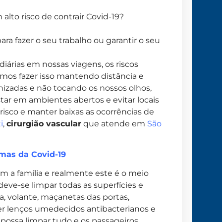
lto risco de contrair Covid-19?
ra fazer o seu trabalho ou garantir o seu
árias em nossas viagens, os riscos
mos fazer isso mantendo distância e
izadas e não tocando os nossos olhos,
tar em ambientes abertos e evitar locais
isco e manter baixas as ocorrências de
i
,
cirurgião vascular
que atende em
São
mas da Covid-19
m a família e realmente este é o meio
deve-se limpar todas as superfícies e
a, volante, maçanetas das portas,
nter lenços umedecidos antibacterianos e
 possa limpar tudo e os passageiros