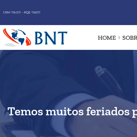
CRM 116.011 - RQE 116011
HOME
SOBR
Temos muitos feriados p