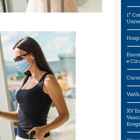
1º Co
Univ
Hospi
Encon
e Cir
Curso
Veith
XV En
Vascu
Ecogr