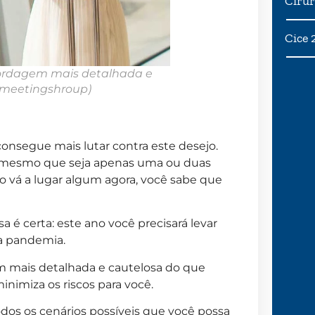
Cirur
Cice 
ordagem mais detalhada e
meetingshroup)
consegue mais lutar contra este desejo.
ar, mesmo que seja apenas uma ou duas
o vá a lugar algum agora, você sabe que
 certa: este ano você precisará levar
a pandemia.
 mais detalhada e cautelosa do que
nimiza os riscos para você.
odos os cenários possíveis que você possa