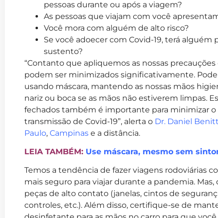
pessoas durante ou após a viagem?
As pessoas que viajam com você apresentam a
Você mora com alguém de alto risco?
Se você adoecer com Covid-19, terá alguém pa
sustento?
“Contanto que apliquemos as nossas precauções di
podem ser minimizados significativamente. Pode
usando máscara, mantendo as nossas mãos higien
nariz ou boca se as mãos não estiverem limpas. Es
fechados também é importante para minimizar o r
transmissão de Covid-19”, alerta o
Dr. Daniel Benitt
Paulo
,
Campinas
e a distância.
LEIA TAMBÉM:
Use máscara, mesmo sem sinto
Temos a tendência de fazer viagens rodoviárias co
mais seguro para viajar durante a pandemia. Mas, 
peças de alto contato (janelas, cintos de seguranç
controles, etc.). Além disso, certifique-se de ma
desinfetante para as mãos no carro para que você