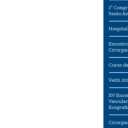
1º Congr
Santo A
Hospital
Encontro
Cirurgia
Curso de
Veith 20
XV Encon
Vascular
Ecografi
Cirurgia