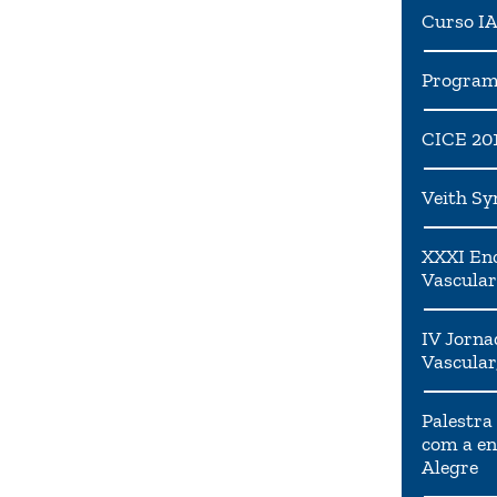
Curso I
Programa
CICE 20
Veith S
XXXI Enc
Vascular
IV Jorna
Vascular
Palestra
com a en
Alegre