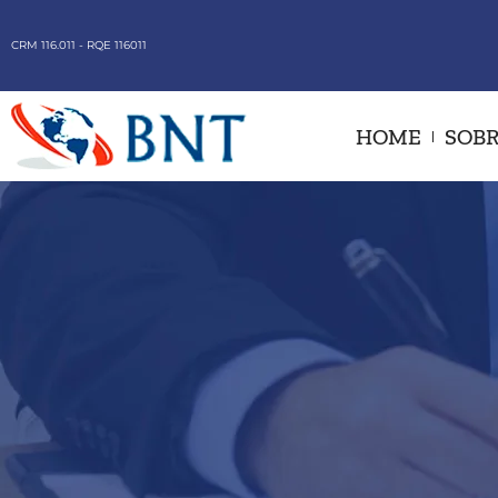
CRM 116.011 - RQE 116011
HOME
SOBR