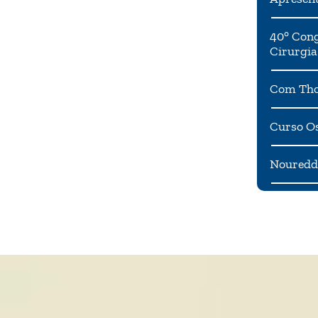
40° Cong
Cirurgia
Com Tho
Curso Os
Noureddi