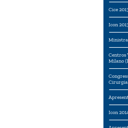
Cice 201
Icon 201
Ministra
Centros 
Milano (I
Congress
Cirurgia
Apresent
Icon 201
Apresen