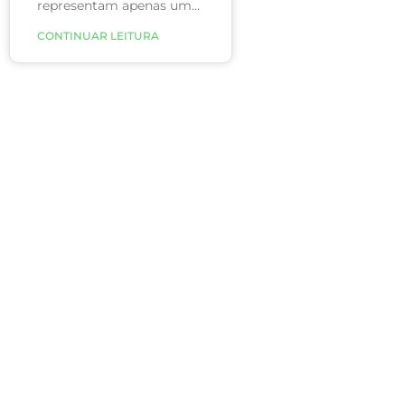
representam apenas um
revés estético, elas
CONTINUAR LEITURA
podem refletir muitos
problemas reais de saúde.
Sendo um deles a
insuficiência da veia
safena, que deve ser
tratada sempre que
diagnosticada.