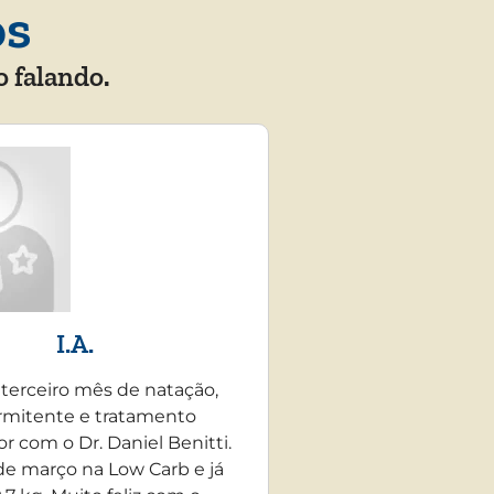
os
o falando.
I.A.
 terceiro mês de natação,
rmitente e tratamento
r com o Dr. Daniel Benitti.
e março na Low Carb e já