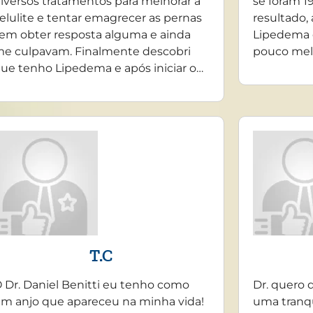
iversos tratamentos para melhorar a
se foram 19
elulite e tentar emagrecer as pernas
resultado,
em obter resposta alguma e ainda
Lipedema 
e culpavam. Finalmente descobri
pouco mel
ue tenho Lipedema e após iniciar o…
T.C
 Dr. Daniel Benitti eu tenho como
Dr. quero 
m anjo que apareceu na minha vida!
uma tranq