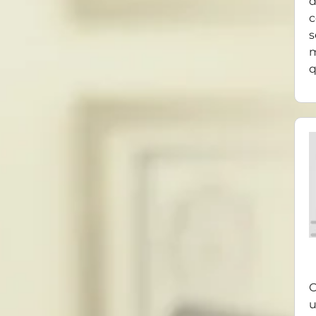
d
c
s
m
q
O
u