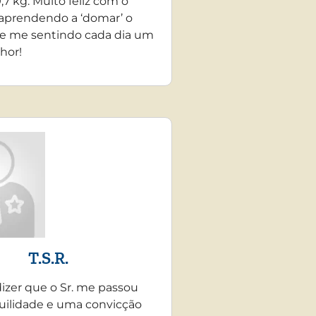
,7 kg. Muito feliz com o
 aprendendo a ‘domar’ o
e me sentindo cada dia um
hor!
T.S.R.
dizer que o Sr. me passou
uilidade e uma convicção