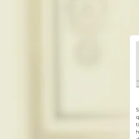
S
q
t
h