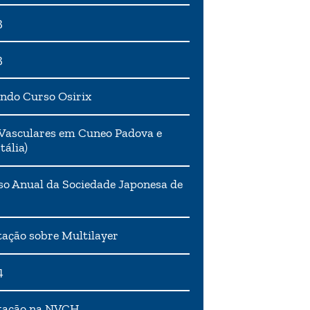
3
3
ndo Curso Osirix
Vasculares em Cuneo Padova e
tália)
o Anual da Sociedade Japonesa de
ação sobre Multilayer
4
tação na NVCH