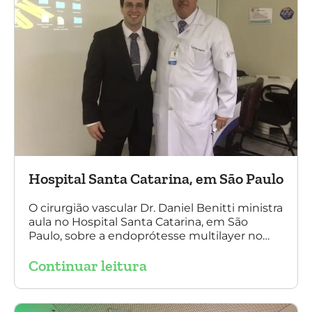
Hospital Santa Catarina, em São Paulo
O cirurgião vascular Dr. Daniel Benitti ministra
aula no Hospital Santa Catarina, em São
Paulo, sobre a endoprótesse multilayer no
tratamento de aneurismas, mostrando a
Continuar leitura
experiência nacional e mundial com esta
tecnologia disruptiva. (na foto: à esquerda Dr.
Daniel Benitti e à direita Dr. Carlos Alberto
Fernandes Costa)