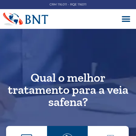
CRM 116.011 - RQE 116011
DOENÇAS V
Qual o melhor
tratamento para a veia
safena?