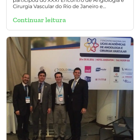
participou do XXXI Encontro de Angiologia e
do Rio de Janeiro
Cirurgia Vascular do Rio de Janeiro e
palestrou sobre a utilização da endoprótese
Continuar leitura
multilayer no tratamento de aneurisma
tóraco-abdominal.