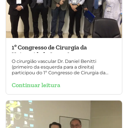
1º Congresso de Cirurgia da
Universidade Santo Amaro
O cirurgião vascular Dr. Daniel Benitti
(primeiro da esquerda para a direita)
participou do 1º Congresso de Cirurgia da
Universidade Santo Amaro, discutindo casos
Continuar leitura
de cirurgia endovascular. O evento também
contou com a presença do Dr. Alexandre
Amato e do Dr. Adnam Neser.