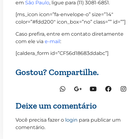
em
São Paulo
, ligue para (11) 3081-6851.
[ms_icon icon=”fa-envelope-o” size=”14″
color=”#fdd200″ icon_box=”no” class=”” id=””]
Caso prefira, entre em contato diretamente
com ele via
e-mail
:
[caldera_form id=”CF56d18683ddabc”]
Gostou? Compartilhe.
Deixe um comentário
Você precisa fazer o
login
para publicar um
comentário.