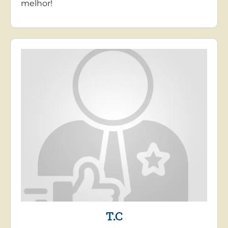
melhor!
T.C