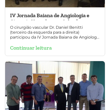
IV Jornada Baiana de Angiologia e
Cirurgia Vascular, em Salvador
O cirurgião vascular Dr. Daniel Benitti
(terceiro da esquerda para a direita)
participou da IV Jornada Baiana de Angiologia
e Cirurgia Vascular, em Salvador, nos dias 28 e
Continuar leitura
29 de outubro. Na foto também está
presente o Dr. Mauricio Aquino, presidente da
SBACV (Sociedade Brasileira de Angiologia e
de Cirurgia Vascular) Bahia.