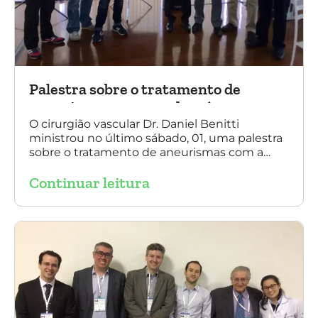
Palestra sobre o tratamento de
aneurismas com a endoprótese
multilayer, em Porto Alegre
O cirurgião vascular Dr. Daniel Benitti
ministrou no último sábado, 01, uma palestra
sobre o tratamento de aneurismas com a
endoprótese multilayer, em Porto Alegre. Na
Continuar leitura
foto, Dr. Daniel Benitti (ao centro) com os
diretores da Sociedade Brasileira de
Angiologia e Cirurgia Vascular do Rio Grande
do Sul.