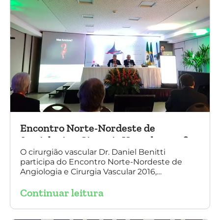
Encontro Norte-Nordeste de
Angiologia e Cirurgia Vascular 2016
O cirurgião vascular Dr. Daniel Benitti
participa do Encontro Norte-Nordeste de
Angiologia e Cirurgia Vascular 2016,
palestrando sobre o tratamento de
Continuar leitura
aneurisma da Aorta.