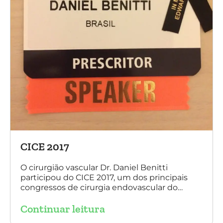
CICE 2017
O cirurgião vascular Dr. Daniel Benitti
participou do CICE 2017, um dos principais
congressos de cirurgia endovascular do
mundo. No evento ele apresentou uma aula
Continuar leitura
sobre a experiência brasileira no tratamento
de aneurismas com a endoprótese