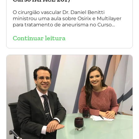
O cirurgião vascular Dr. Daniel Benitti
ministrou uma aula sobre Osirix e Multilayer
para tratamento de aneurisma no Curso
IAPACE no último sábado (25 de março de
Continuar leitura
2017). Agradecemos a todos os participantes
e, principalmente, ao nosso grande amigo Dr.
Sergio Belczak pelo convite!