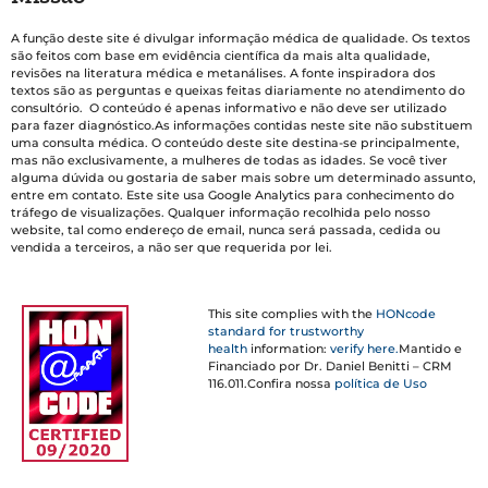
A função deste site é divulgar informação médica de qualidade. Os textos
são feitos com base em evidência científica da mais alta qualidade,
revisões na literatura médica e metanálises. A fonte inspiradora dos
textos são as perguntas e queixas feitas diariamente no atendimento do
consultório. O conteúdo é apenas informativo e não deve ser utilizado
para fazer diagnóstico.As informações contidas neste site não substituem
uma consulta médica. O conteúdo deste site destina-se principalmente,
mas não exclusivamente, a mulheres de todas as idades. Se você tiver
alguma dúvida ou gostaria de saber mais sobre um determinado assunto,
entre em contato. Este site usa Google Analytics para conhecimento do
tráfego de visualizações. Qualquer informação recolhida pelo nosso
website, tal como endereço de email, nunca será passada, cedida ou
vendida a terceiros, a não ser que requerida por lei.
This site complies with the
HONcode
standard for trustworthy
health
information:
verify here.
Mantido e
Financiado por Dr. Daniel Benitti – CRM
116.011.Confira nossa
política de Uso