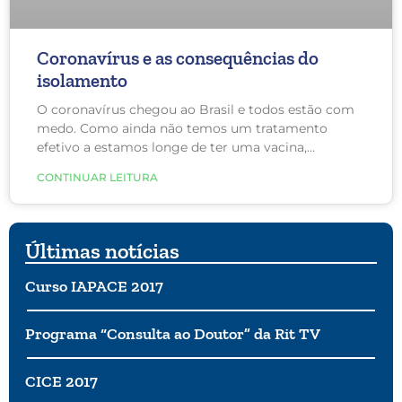
Coronavírus e as consequências do
isolamento
O coronavírus chegou ao Brasil e todos estão com
medo. Como ainda não temos um tratamento
efetivo a estamos longe de ter uma vacina,
recomendou-se a todos ficarem em casa. Essa
CONTINUAR LEITURA
recomendação visa diminuir a propagação da
doença para não termos um pico de contaminação
que ultrapassaria a capacidade do nosso sistema de
saúde. Além disso, também visa proteger as
Últimas notícias
pessoas com mais de 60 anos de idade.
Curso IAPACE 2017
Programa “Consulta ao Doutor” da Rit TV
CICE 2017