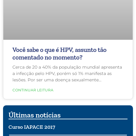
Você sabe o que é HPV, assunto tão
comentado no momento?
Cerca de 20 a 40% da população mundial apresenta
a infecção pelo HPV, porém só 1% manifesta as
lesões. Por ser uma doença sexualmente
transmissível (DST), a parcela da população mais
CONTINUAR LEITURA
atingida encontra-se entre 18 e 28 anos de idade.
Últimas notícias
Curso IAPACE 2017