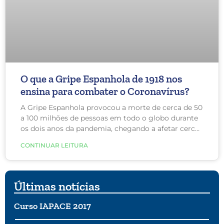
O que a Gripe Espanhola de 1918 nos
ensina para combater o Coronavírus?
A Gripe Espanhola provocou a morte de cerca de 50
a 100 milhões de pessoas em todo o globo durante
os dois anos da pandemia, chegando a afetar cerca
de 50% da população mundial. Comparações em 17
CONTINUAR LEITURA
cidades dos EUA mostram que o primeiro pico em
excesso das taxas de mortalidade por pneumonia e
influenza durante a onda de outono da pandemia de
influenza de 1918 foi 50% menor nas cidades que
Últimas notícias
implementaram várias intervenções não
farmacêuticas. Hoje, temos que nos espelhar nessas
Curso IAPACE 2017
iniciativas para combatermos o coronavírus.