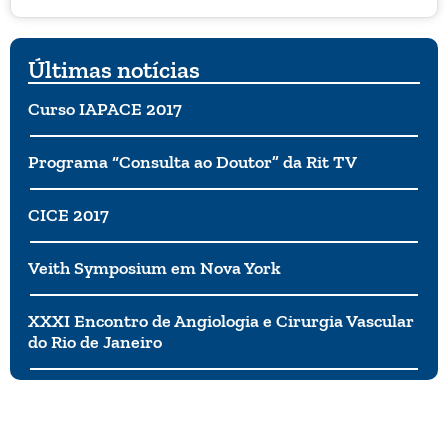
Uma porção de meia xícara contém em média 12
gramas de açúcar. Logo, se você usou uma xícara e
meia de molho de macarrão, você consumiu 36
Últimas notícias
gramas, ou seja, 9 colheres de chá de açúcar apenas
no molho da sua refeição!
Curso IAPACE 2017
Programa “Consulta ao Doutor” da Rit TV
CICE 2017
Veith Symposium em Nova York
XXXI Encontro de Angiologia e Cirurgia Vascular
do Rio de Janeiro