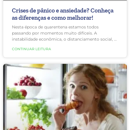
Crises de pânico e ansiedade? Conheça
as diferenças e como melhorar!
Nesta época de quarentena estamos todos
passando por momentos muito difíceis. A
instabilidade econômica, o distanciamento social, a
diminuição de atividade física, a crise política, as
CONTINUAR LEITURA
fake news e o medo da morte ou de perder uma
pessoa querida estão fazendo mal para a saúde
mental das pessoas, gerando ansiedade e crises de
pânico.