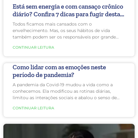
Está sem energia e com cansaço crônico
diário? Confira 7 dicas para fugir desta
situação!
Todos ficamos mais cansados com o
envelhecimento. Mas, os seus hábitos de vida
também podem ser os responsáveis por grande
parte do seu cansaço diário. Conhecer os culpados
CONTINUAR LEITURA
pode te ajudar a mudar.
Como lidar com as emoções neste
período de pandemia?
A pandemia da Covid-19 mudou a vida como a
conhecemos. Ela modificou as rotinas diárias,
limitou as interações sociais e abalou o senso de
segurança. Mas, é importante saber que não há
CONTINUAR LEITURA
problema em ficar triste com tudo isso. O luto é
uma resposta natural à perda, seja de um ente
querido ou do seu sentimento de normalidade.