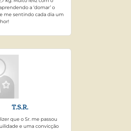
,7 kg. Muito feliz com o
 aprendendo a ‘domar’ o
e me sentindo cada dia um
hor!
T.S.R.
dizer que o Sr. me passou
uilidade e uma convicção