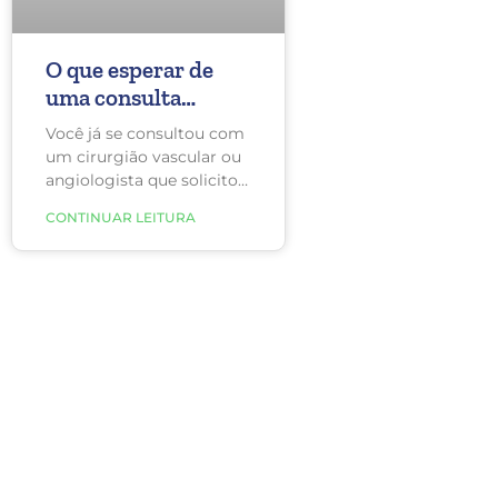
O que esperar de
uma consulta
vascular?
Você já se consultou com
um cirurgião vascular ou
angiologista que solicitou
exames sem ao menos
CONTINUAR LEITURA
conversar direito com
você ou indicou uma
cirurgia sem lhe explicar
o motivo? Se sim,
indicamos que troque de
médico.