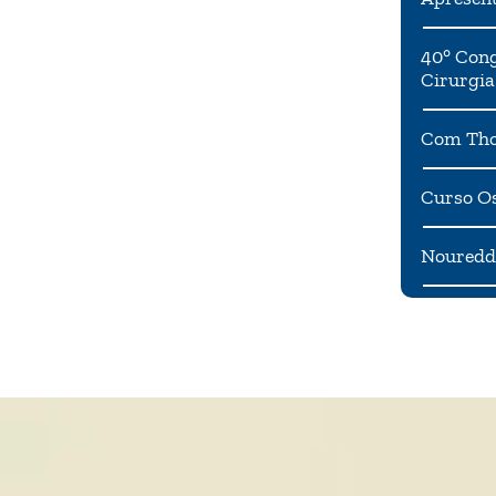
40° Cong
Cirurgia
Com Tho
Curso Os
Noureddi