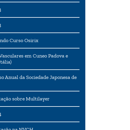
3
3
ndo Curso Osirix
Vasculares em Cuneo Padova e
tália)
o Anual da Sociedade Japonesa de
ação sobre Multilayer
4
tação na NVCH