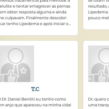
iversos tratamentos para melhorar a
se foram 19
elulite e tentar emagrecer as pernas
resultado,
em obter resposta alguma e ainda
Lipedema 
e culpavam. Finalmente descobri
pouco mel
ue tenho Lipedema e após iniciar o…
T.C
 Dr. Daniel Benitti eu tenho como
Dr. quero 
m anjo que apareceu na minha vida!
uma tranq