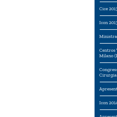
Cice 201
Icon 201
Ministra
Centros 
Milano (I
Congress
Cirurgia
Apresent
Icon 201
Apresen