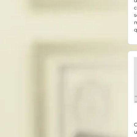
d
c
s
m
q
O
u