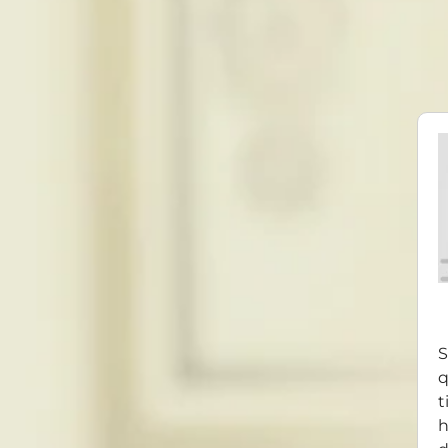
S
q
t
h