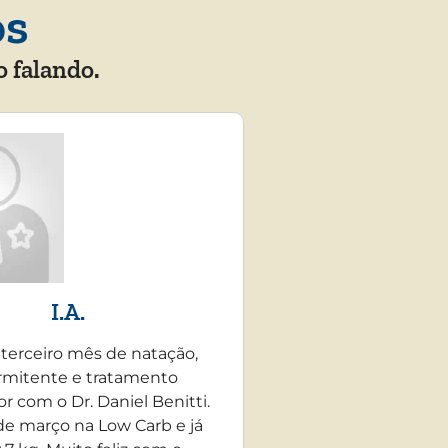
os
o falando.
I.A.
 terceiro mês de natação,
rmitente e tratamento
r com o Dr. Daniel Benitti.
e março na Low Carb e já