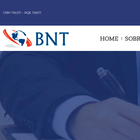
CRM 116.011 - RQE 116011
HOME
SOBR