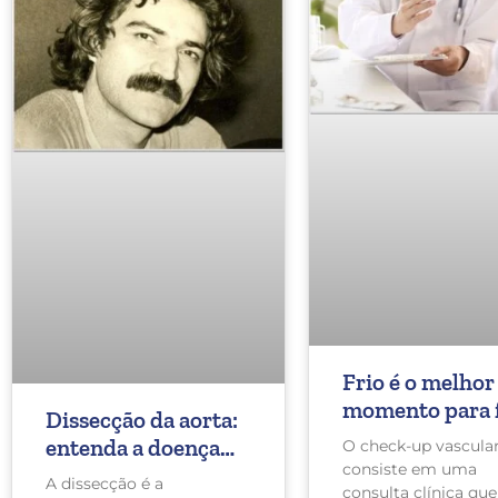
Frio é o melhor
momento para 
Dissecção da aorta:
check-up vascu
entenda a doença
O check-up vascula
consiste em uma
que acometeu o
A dissecção é a
consulta clínica qu