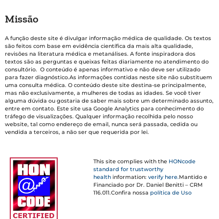
Missão
A função deste site é divulgar informação médica de qualidade. Os textos
são feitos com base em evidência científica da mais alta qualidade,
revisões na literatura médica e metanálises. A fonte inspiradora dos
textos são as perguntas e queixas feitas diariamente no atendimento do
consultório. O conteúdo é apenas informativo e não deve ser utilizado
para fazer diagnóstico.As informações contidas neste site não substituem
uma consulta médica. O conteúdo deste site destina-se principalmente,
mas não exclusivamente, a mulheres de todas as idades. Se você tiver
alguma dúvida ou gostaria de saber mais sobre um determinado assunto,
entre em contato. Este site usa Google Analytics para conhecimento do
tráfego de visualizações. Qualquer informação recolhida pelo nosso
website, tal como endereço de email, nunca será passada, cedida ou
vendida a terceiros, a não ser que requerida por lei.
This site complies with the
HONcode
standard for trustworthy
health
information:
verify here.
Mantido e
Financiado por Dr. Daniel Benitti – CRM
116.011.Confira nossa
política de Uso