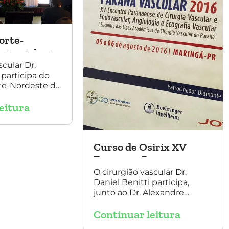
orte-
 Angiologia
Vascular
scular Dr.
 participa do
te-Nordeste de
irurgia
eitura
 palestrando
mento de
Aorta.
Curso de Osirix XV
Encontro Paranaense
O cirurgião vascular Dr.
Daniel Benitti participa,
junto ao Dr. Alexandre
Amato, do XV Encontro
Continuar leitura
Paranaense de Cirurgia
Vascular e Endovascular,