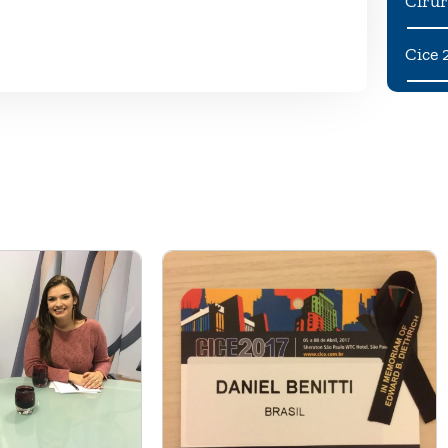
Cirur
Cice 