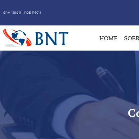
CRM 116.011 - RQE 116011
HOME
SOBR
C