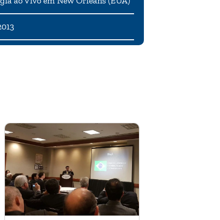
gia ao Vivo em New Orleans (EUA)
2013