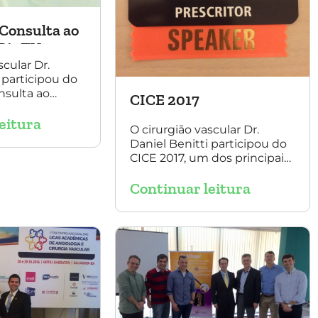
Consulta ao
Rit TV
scular Dr.
 participou do
nsulta ao
CICE 2017
t TV, com a
eitura
ise Luque.
O cirurgião vascular Dr.
Daniel Benitti participou do
CICE 2017, um dos principais
congressos de cirurgia
Continuar leitura
endovascular do mundo. No
evento ele apresentou uma
aula sobre a experiência
brasileira no tratamento de
aneurismas com a
endoprótese multilayer. Mais
de 200 pacientes operados
sem nenhum caso de
paraplegia!