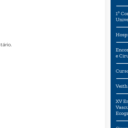
1º Co
Univ
Hospi
ário.
Encon
e Cir
Curso
Veith
XV En
Vascu
Ecogr