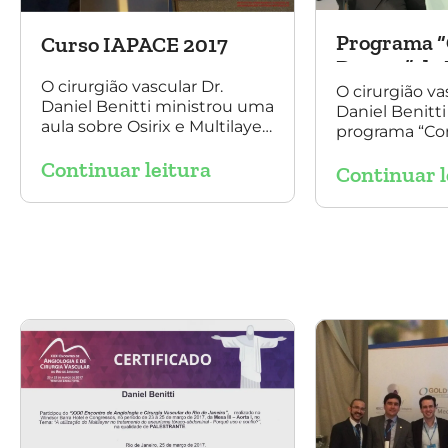
Programa “
Curso IAPACE 2017
Doutor” da 
O cirurgião vascular Dr.
O cirurgião va
Daniel Benitti ministrou uma
Daniel Benitti
aula sobre Osirix e Multilayer
programa “Co
para tratamento de
Doutor” da Ri
Continuar leitura
aneurisma no Curso IAPACE
Continuar l
jornalista Den
no último sábado (25 de
março de 2017).
Agradecemos a todos os
participantes e,
principalmente, ao nosso
grande amigo Dr. Sergio
Belczak pelo convite!