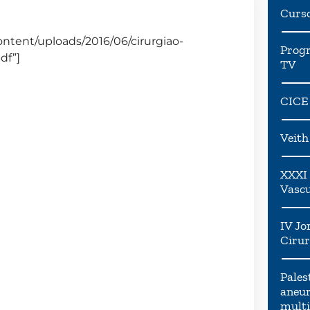
Curs
ntent/uploads/2016/06/cirurgiao-
Progr
df”]
TV
CICE
Veit
XXXI 
Vascu
IV Jo
Cirur
Pales
aneur
multi