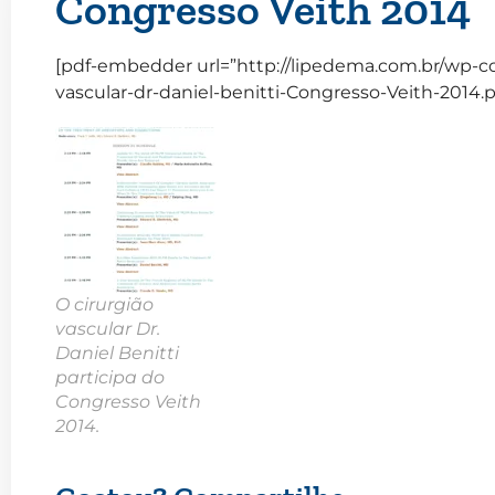
Congresso Veith 2014
[pdf-embedder url=”http://lipedema.com.br/wp-co
vascular-dr-daniel-benitti-Congresso-Veith-2014.p
O cirurgião
vascular Dr.
Daniel Benitti
participa do
Congresso Veith
2014.