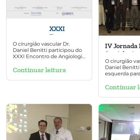
XXXI
Encontro
de
O cirurgião vascular Dr.
IV Jornada 
Daniel Benitti participou do
Angiologia
Angiologia 
XXXI Encontro de Angiologia
e Cirurgia
Vascular, e
O cirurgião va
e Cirurgia Vascular do Rio de
Vascular do
Daniel Benitti
Continuar leitura
Janeiro e palestrou sobre a
esquerda para 
Rio de
utilização da endoprótese
participou da
multilayer no tratamento de
Janeiro
Continuar l
Baiana de Ang
aneurisma tóraco-
Cirurgia Vascu
abdominal.
Salvador, nos 
outubro. Na 
está presente 
Aquino, presi
SBACV (Socied
de Angiologia 
Vascular) Bahi