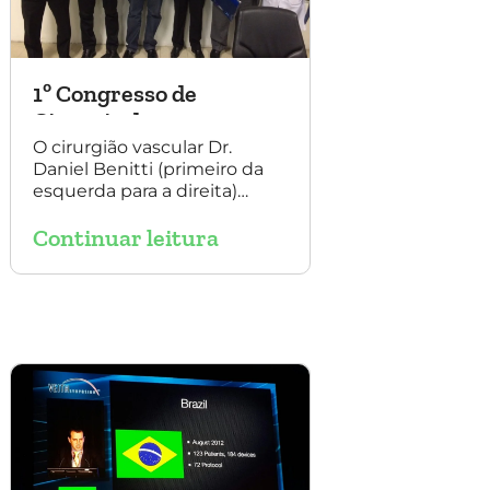
1º Congresso de
Cirurgia da
Universidade Santo
O cirurgião vascular Dr.
Daniel Benitti (primeiro da
Amaro
esquerda para a direita)
participou do 1º Congresso
Continuar leitura
de Cirurgia da Universidade
Santo Amaro, discutindo
casos de cirurgia
endovascular. O evento
também contou com a
presença do Dr. Alexandre
Amato e do Dr. Adnam
Neser.