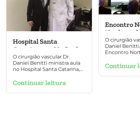
Encontro N
Nordeste de
e Cirurgia 
O cirurgião va
Hospital Santa
Daniel Benitti
2016
Catarina, em São Paulo
Encontro Nor
O cirurgião vascular Dr.
Angiologia e C
Daniel Benitti ministra aula
Continuar l
Vascular 2016,
no Hospital Santa Catarina,
sobre o trata
em São Paulo, sobre a
aneurisma da 
Continuar leitura
endoprótesse multilayer no
tratamento de aneurismas,
mostrando a experiência
nacional e mundial com esta
tecnologia disruptiva. (na
foto: à esquerda Dr. Daniel
Benitti e à direita Dr. Carlos
Alberto Fernandes Costa)