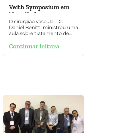
Veith Symposium em
Nova York
O cirurgião vascular Dr.
Daniel Benitti ministrou uma
aula sobre tratamento de
aneurisma com multilayer
Continuar leitura
no Veith Symposium em
Nova York.