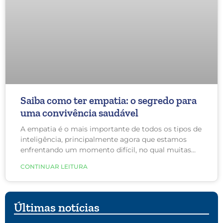
Saiba como ter empatia: o segredo para
uma convivência saudável
A empatia é o mais importante de todos os tipos de
inteligência, principalmente agora que estamos
enfrentando um momento difícil, no qual muitas
vidas serão perdidas. Além do impacto emocional,
CONTINUAR LEITURA
associa-se o impacto financeiro que todos estão
sentindo. Infelizmente, vivemos em um mundo
muito desigual e a pandemia aumentou ainda mais
a disparidade financeira, que irá acarretar uma
Últimas notícias
mortalidade maior pelo coronavírus nas populações